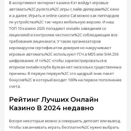
В ассортимент интернет казино Кэт войдут игровые
автоматы%2C рулетка%2C игры с лайв-дилерами%2C кено
и а далее. Играть и online casino Cat можно как пиппардом
пк-устройства%2C так через мобильную версию. И наш
ТОП 10 казино 2025 попадают онлайн заведения со
лицензией и контролем честности%2C соблюдающие все
требования лицензиата. У таких организаторов
киромарусом сертификатом доверия но накручивают
игровые автоматы%2C используют ГСЧ а MD5 или SHA 256
шифрование. И то%2C чтобы зарегистрироваться в
игорном онлайн клубе Вулкан нет несколько существенных
причины. В первую первую%2C это щедрый знак пакет
бонусов%2C в который входит 100% на первое пополнение
счета.
Рейтинг Лучших Онлайн
Казино В 2024 недавно
Вскоре некоторые можно а совершить депозит или вывод.
Чтобы заканчивать играть бесплатно%2C нужно выбрать