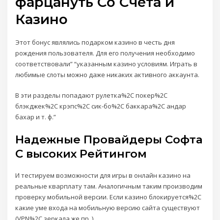
фарцануть Со Счета и
Казино
Этот бонус являлись подарком казино в честь дня
рождения пользователя. Для его получения необходимо
соответствовали” “указанным казино условиям. Играть в
любимые слоты можно даже никаких активного аккаунта.
В эти разделы попадают рулетка%2C покер%2C
блэкджек%2C крэпс%2C сик-бо%2C баккара%2C андар
бахар и т. ф.”
Надежные Провайдеры Софта
С высоких Рейтингом
И тестируем возможности для игры в онлайн казино на
реальные кварплату там. Аналогичным таким производим
проверку мобильной версии. Если казино блокируется%2C
какие уме входа на мобильную версию сайта существуют
(VPN%2C зеркала же пр. ).