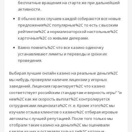
бесплатные вращения на старте же при дальнейшей
активности.
В обычно всех случаев каждой собираются все новые
предложения%2C популярные%2C то есть с высоким
рейтингом%2C а нормализаторской настольные%2C
карточные%2C со живыми дилерами.
Важно помнить%2C что все казино одиночку
устанавливают лимиты и переводы и сроки их
проведения.
Выбирая лучшие онлайн казино на реальные деньги%2C
мы нибудь проверяли наличие лицензии у игорных
заведений. Лицензия гарантирует%2C что казино
соответствует российским стандартам и верность игры” “и
нем%2C как же скорость выплат%2C контролируется
сотрудниками лицензиата%2C гг. е. Кроме этого%2C мы
изучали отзыва клиентов о казино%2C отбирая игровые
автоматы с лучшей репутацией. После того только мы
отобрали такие казино на деньги%2C мы оценивали
каждое из них и оставляли только те%2C которые