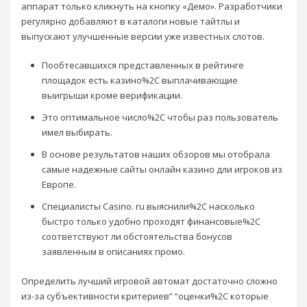
аппарат только кликнуть на кнопку «Демо». Разработчики
регулярно добавляют в каталоги новые тайтлы и
выпускают улучшенные версии уже известных слотов.
Пообтесавшихся представленных в рейтинге
площадок есть казино%2C выплачивающие
выигрыши кроме верификации.
Это оптимальное число%2C чтобы раз пользователь
имел выбирать.
В основе результатов наших обзоров мы отобрала
самые надежные сайты онлайн казино дли игроков из
Европе.
Специалисты Casino. ru выяснили%2C насколько
быстро только удобно проходят финансовые%2C
соответствуют ли обстоятельства бонусов
заявленным в описаниях промо.
Определить лучший игровой автомат достаточно сложно
из-за субъективности критериев” “оценки%2C которые