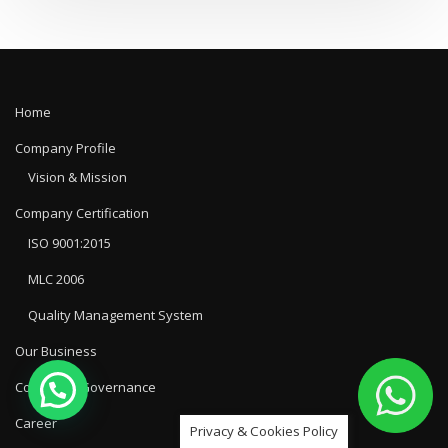
Home
Company Profile
Vision & Mission
Company Certification
ISO 9001:2015
MLC 2006
Quality Management System
Our Business
Corporate Governance
Career
Privacy & Cookies Policy