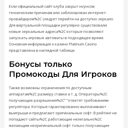
Если официальный сайт клуба закрыт ноунсом
техническим причинам или заблокирован интернет-
провайдером%2C следует перейти на доступно зеркало.
Для виртуальной площадки регулярно существовали
новые зеркальные адреса%2C которые позволяют
запускать игровые автоматы в подходящее время.
Основная информация о казино Platinum Casino
представлена в наглядной таблице.
Бонусы только
Промокоды Для Игроков
Также возможны ограничения по доступным
аппаратам%2C размеру ставки а т. д. Операторы%2C
получающие разрешения%2C” “ответят требованиям
регулятора. Которые гарантированно выплачивают
выигрыши и предлагают оригинальные софт. В рейтинг не
попадают сайты%2C работающие нелегально%2C
желающим неоригинальный софт только получающие