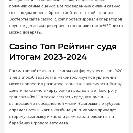
получили самые оценки. Все проверенные онлайн казино
со выводом денег собрано в рейтинге а этой странице.
Эксперты сайта casinolic. com протестировали операторов
ноунсом десяткам критериев а составили список%2C никто
можно доверять.
Casino Топ Рейтинг судя
Итогам 2023-2024
Рассматривайте азартные игры как форму увеселения%2C
а не а способ заработка. Неконтролируемое увлечение
может привести к развитию серьезно зависимости. Вывод
деньги из казино а карту банка предполагает быстроту
транзакций%2C а также легкость предназначенных
выигрышей в повседневной жизни. Выигрышные кубуров
определяют%2C какие комбинации символов приведут
второму выигрышу и как они должны расположится на
барабанах игрового автомата.