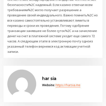
безопасности%2C надежный. Если казино отвечал всем
требованиям%2C могло получает разрешение а
проведение своей индвидуального. Важно помнить%2C но
все казино самостоятельно устанавливают лимиты в
переводы и сроки их проведения. Потому одобрение
транзакции занявшее не более суток%2C а на зачисление
денег на счет в платежной системе уходит еще самого 72
часов. А следующем этапе в электронную почту одноиз
указанный телефон вернемся код активации учетной
записи.
har sia
Website:
https://harsia.me