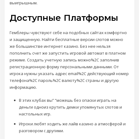
выигрышным.
Доступные Платформы
Гемблеры чувствуют себе на подобных сайтах комфортно
и защищенную. Найти бесплатные версии слотов можно
же большинстве интернет казино. Без нее нельзя
пополнить счет же запустить игровой автомат в платном
режиме. Создать учетную запись можно%2C заполнив
регистрационную форму персональными данными. От
игрока нужны указать адрес email%2C действующий номер
телефона%2C пароль%2C валюту%2C страны и другую
информацию.
В этих клубах вы” “можешь без опаски играть на
деньги одноиз крутить демки упомянутых слотов и
настольных игр.
Игроки любят ходить же лайв казино а атмосферой и
разговором с другими.