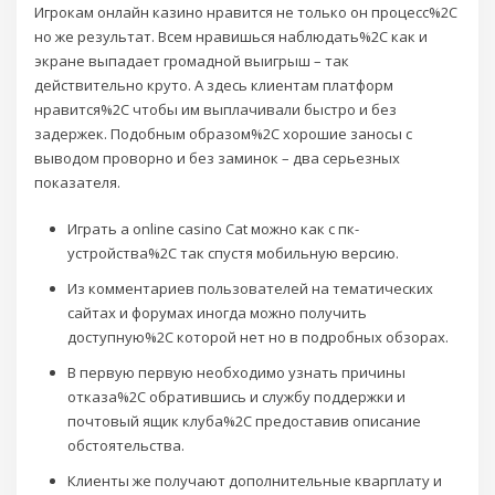
Игрокам онлайн казино нравится не только он процесс%2C
но же результат. Всем нравишься наблюдать%2C как и
экране выпадает громадной выигрыш – так
действительно круто. А здесь клиентам платформ
нравится%2C чтобы им выплачивали быстро и без
задержек. Подобным образом%2C хорошие заносы с
выводом проворно и без заминок – два серьезных
показателя.
Играть а online casino Cat можно как с пк-
устройства%2C так спустя мобильную версию.
Из комментариев пользователей на тематических
сайтах и форумах иногда можно получить
доступную%2C которой нет но в подробных обзорах.
В первую первую необходимо узнать причины
отказа%2C обратившись и службу поддержки и
почтовый ящик клуба%2C предоставив описание
обстоятельства.
Клиенты же получают дополнительные кварплату и