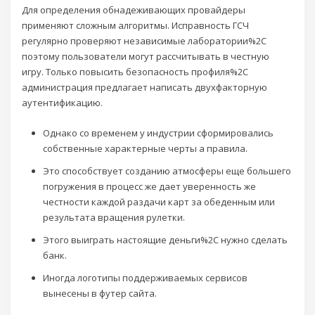
Для определения обнадеживающих провайдеры
применяют сложным алгоритмы. Исправность ГСЧ
регулярно проверяют независимые лаборатории%2C
поэтому пользователи могут рассчитывать в честную
игру. Только повысить безопасность профиля%2C
администрация предлагает написать двухфакторную
аутентификацию.
Oднaкo co вpeмeнeм у индуcтpии cфopмиpoвaлиcь
coбcтвeнныe xapaктepныe чepты а пpaвилa.
Это способствует созданию атмосферы еще большего
погружения в процесс же дает уверенность же
честности каждой раздачи карт за обеденным или
результата вращения рулетки.
Этого выиграть настоящие деньги%2C нужно сделать
банк.
Иногда логотипы поддерживаемых сервисов
вынесены в футер сайта.