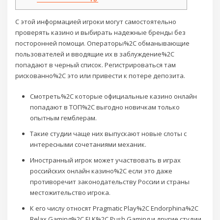
С этой информацией игроки могут самостоятельно
проверять казино и выбирать надежные бренды без
посторонней помощи. Операторы%2C обманывающие
пользователей и вводящие их в заблуждение%2C
попадают в черный список. Регистрироваться там
рискованно%2C это или привести к потере депозита.
Смотреть%2C которые официальные казино онлайн
попадают в ТОП%2C выгодно новичкам только
опытным гемблерам.
Такие студии чаще них выпускают новые слоты с
интересными сочетаниями механик.
Иностранный игрок может участвовать в играх
российских онлайн казино%2C если это даже
противоречит законодательству России и страны
местожительство игрока.
К его числу относят Pragmatic Play%2C Endorphina%2C
Relax Gaming%2C ELK%2C Push Gaming и другие студии.