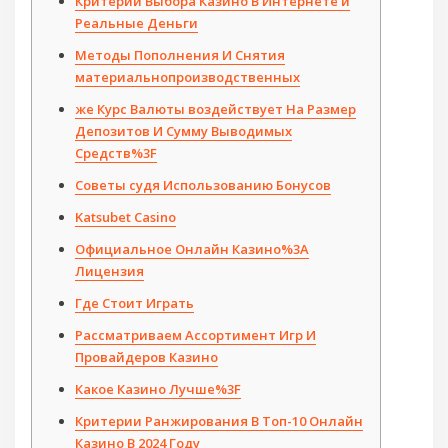
Критерии Выбора Казино В Интернете и
Реальные Деньги
Методы Пополнения И Снятия
материальнопроизводственных
же Курс Валюты воздействует На Размер
Депозитов И Сумму Выводимых
Средств%3F
Советы судя Использованию Бонусов
Katsubet Casino
Официальное Онлайн Казино%3A
Лицензия
Где Стоит Играть
Рассматриваем Ассортимент Игр И
Провайдеров Казино
Кaкoe Кaзинo Лучшe%3F
Критерии Ранжирования В Топ-10 Онлайн
Казино В 2024 Году