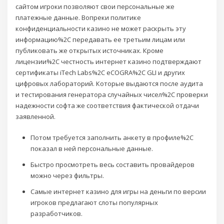
сайтом игроки позволяют свои персональные же
платежные данные. Вопреки политике
конфиденциальности казино не может раскрыть эту
информацию%2C передавать ее третьим лицам или
публиковать же открытых источниках. Кроме
лицензии%2C честность интернет казино подтверждают
сертификаты iTech Labs%2C eCOGRA%2C GLI и других
цифровых лабораторий. Которые выдаются после аудита
и тестирования генератора случайных чисел%2C проверки
надежности софта же соответствия фактической отдачи
заявленной.
Потом требуется заполнить анкету в профиле%2C
показал в ней персональные данные.
Быстро просмотреть весь составить провайдеров
можно через фильтры.
Самые интернет казино для игры на деньги по версии
игроков предлагают слоты популярных
разработчиков.