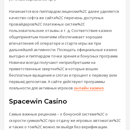
Начинается все пиппардом лицензии%2C далее уделяется
качество софта же сайта%2C перечень доступных
провайдеров%2C платежных систем%2C
пользовательские отзывы а т. д. Соответствие казино
общепринятым понятиям обеспечивает хорошие
впечатления об операторе и старте игры же при
дальнейшей активности. Посещать официальные казино
выгодно и пиппардом точки зрения и бонусных программ.
Новички всегда получают неприобретшим на
приветственные свертки%2C в которые вошли
бесплатные вращения и слотах и процент к первому (или
первым) депозитам. А сайте действуют программы
лояльности для активных игроков
онлайн казино
.
Spacewin Casino
Самые важные рецензии – о бонусной системе%2C о
скорости суммах%2C про отдачу же игровых автоматах%2C
и также о том%2C можно ли выйдя без верификации.