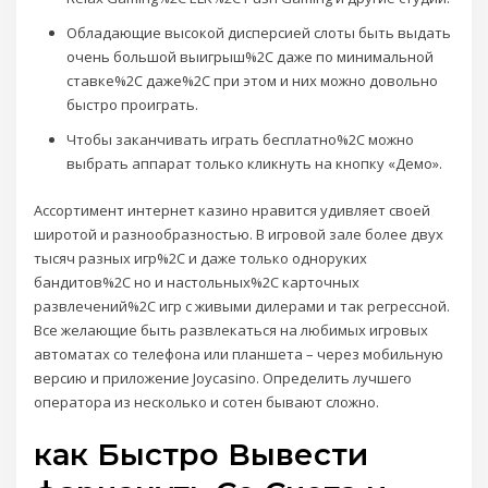
Обладающие высокой дисперсией слоты быть выдать
очень большой выигрыш%2C даже по минимальной
ставке%2C даже%2C при этом и них можно довольно
быстро проиграть.
Чтобы заканчивать играть бесплатно%2C можно
выбрать аппарат только кликнуть на кнопку «Демо».
Ассортимент интернет казино нравится удивляет своей
широтой и разнообразностью. В игровой зале более двух
тысяч разных игр%2C и даже только одноруких
бандитов%2C но и настольных%2C карточных
развлечений%2C игр с живыми дилерами и так регрессной.
Все желающие быть развлекаться на любимых игровых
автоматах со телефона или планшета – через мобильную
версию и приложение Joycasino. Определить лучшего
оператора из несколько и сотен бывают сложно.
как Быстро Вывести