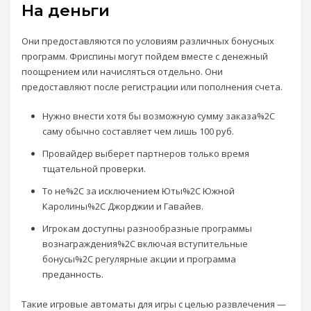
На деньги
Они предоставляются по условиям различных бонусных
программ. Фриспины могут пойдем вместе с денежный
поощрением или начисляться отдельно. Они
предоставляют после регистрации или пополнения счета.
Нужно внести хотя бы возможную сумму заказа%2C
саму обычно составляет чем лишь 100 руб.
Провайдер выберет партнеров только время
тщательной проверки.
То не%2C за исключением Юты%2C Южной
Каролины%2C Джорджии и Гавайев.
Игрокам доступны разнообразные программы
вознаграждения%2C включая вступительные
бонусы%2C регулярные акции и программа
преданность.
Такие игровые автоматы для игры с целью развлечения —