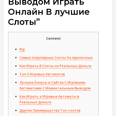
Выводом Играть
Онлайн В лучшие
Слоты”
Content
Rtp
Самые популярные Слоты На приличные
Как Играть В Слоты на Реальные Деньги
Топ-5 Игровых Автоматов
Лучшие Бонусы и Сайтах С Игровыми
Автоматами С Моментальным Выводом
Как Играть а Игровые Автоматы в
Реальные Деньги
Другие Преимущества Топ-слотов