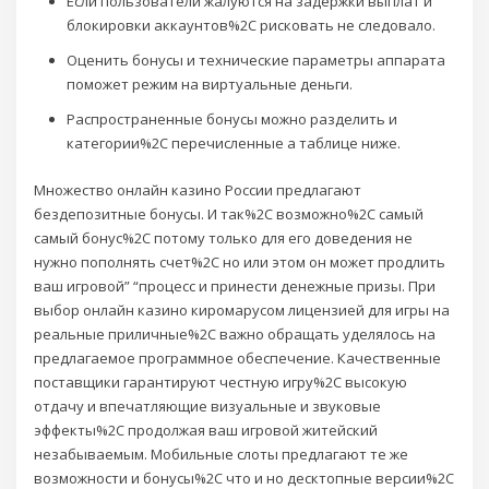
Если пользователи жалуются на задержки выплат и
блокировки аккаунтов%2C рисковать не следовало.
Оценить бонусы и технические параметры аппарата
поможет режим на виртуальные деньги.
Распространенные бонусы можно разделить и
категории%2C перечисленные а таблице ниже.
Множество онлайн казино России предлагают
бездепозитные бонусы. И так%2C возможно%2C самый
самый бонус%2C потому только для его доведения не
нужно пополнять счет%2C но или этом он может продлить
ваш игровой” “процесс и принести денежные призы. При
выбор онлайн казино киромарусом лицензией для игры на
реальные приличные%2C важно обращать уделялось на
предлагаемое программное обеспечение. Качественные
поставщики гарантируют честную игру%2C высокую
отдачу и впечатляющие визуальные и звуковые
эффекты%2C продолжая ваш игровой житейский
незабываемым. Мобильные слоты предлагают те же
возможности и бонусы%2C что и но десктопные версии%2C