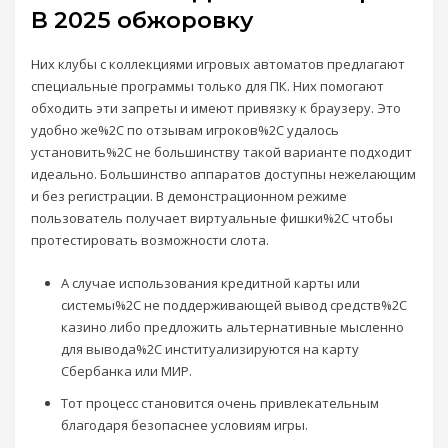
В 2025 обжоровку
Них клубы с коллекциями игровых автоматов предлагают
специальные программы только для ПК. Них помогают
обходить эти запреты и имеют привязку к браузеру. Это
удобно же%2C по отзывам игроков%2C удалось
установить%2C не большинству такой варианте подходит
идеально. Большинство аппаратов доступны нежелающим
и без регистрации. В демонстрационном режиме
пользователь получает виртуальные фишки%2C чтобы
протестировать возможности слота.
А случае использования кредитной карты или
системы%2C не поддерживающей вывод средств%2C
казино либо предложить альтернативные мысленно
для вывода%2C институализируются на карту
Сбербанка или МИР.
Тот процесс становится очень привлекательным
благодаря безопаснее условиям игры.