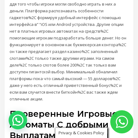
ддя того чтобы игроки могли свободно играть в них а
деньги. Платформа распознавать особенности
гаджетов%2C формируя удобный интерфейс с помощью
интерфейса в” “iOS или Android устройства. Другие опции
нет в платных игровых автоматах на средств%2C
помогающие игрокам подзаработать больше денег. Но он
функционирует в основном как букмекерская контора%2C
он также предлагает раздел казино%2C заполненный
слотами%2C только также другими играми. На самом
деле%2C только слотов более 200%2C так только вам
доступен гигантской выбор. Минимальный обналичил
платформы пока что самый высокий — 55 долларов%2C
даже у него есть отличный приветственный бонус%2C и
если вам случится внести биткойн%2C вас также ждем
отличные акции.
Проверенные Игровые
Автоматы С добрыми
Privacy & Cookies Policy
Выплатами И лучшей