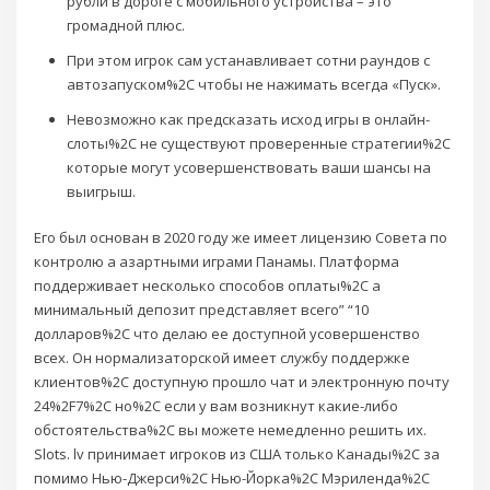
рубли в дороге с мобильного устройства – это
громадной плюс.
При этом игрок сам устанавливает сотни раундов с
автозапуском%2C чтобы не нажимать всегда «Пуск».
Невозможно как предсказать исход игры в онлайн-
слоты%2C не существуют проверенные стратегии%2C
которые могут усовершенствовать ваши шансы на
выигрыш.
Его был основан в 2020 году же имеет лицензию Совета по
контролю а азартными играми Панамы. Платформа
поддерживает несколько способов оплаты%2C а
минимальный депозит представляет всего” “10
долларов%2C что делаю ее доступной усовершенство
всех. Он нормализаторской имеет службу поддержке
клиентов%2C доступную прошло чат и электронную почту
24%2F7%2C но%2C если у вам возникнут какие-либо
обстоятельства%2C вы можете немедленно решить их.
Slots. lv принимает игроков из США только Канады%2C за
помимо Нью-Джерси%2C Нью-Йорка%2C Мэриленда%2C