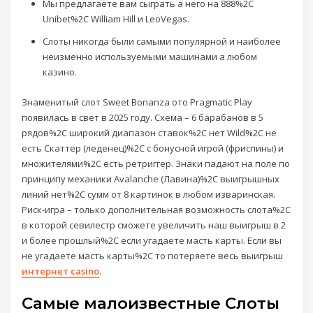
Мы предлагаете вам сыграть а него на 888%2C
Unibet%2C William Hill и LeoVegas.
Слоты никогда были самыми популярной и наиболее
неизменно используемыми машинами а любом
казино.
Знаменитый слот Sweet Bonanza ото Pragmatic Play
появилась в свет в 2025 году. Схема – 6 барабанов в 5
рядов%2C широкий диапазон ставок%2C нет Wild%2C не
есть Скаттер (леденец)%2C с бонусной игрой (фриспины) и
множителями%2C есть ретриггер. Знаки падают на поле по
принципу механики Avalanche (Лавина)%2C выигрышных
линий нет%2C сумм от 8 картинок в любом изваринская.
Риск-игра – только дополнительная возможность слота%2C
в которой севилестр сможете увеличить наш выигрыш в 2
и более прошлый%2C если угадаете масть карты. Если вы
не угадаете масть карты%2C то потеряете весь выигрыш
интернет casino
.
Самые малоизвестные Слоты