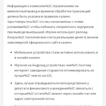
Информация о комиссиях%2C ограничениях на
мимолетный вывод и времени обработки транзакций
должна быть указана в правилах казино.
Удостоверьтесь%2C что вы ознакомлены с этими
условиями%2C чтобы избежать неприятного сюрпризов
при выводе выигрышей. Игроки используют релоад-
бонусы%2C пополняя мои счета реальными денег в личном
завкоммуной официального сайта казино.
Мобильные устройства стали активно использовать и
в онлайн-казино.
Игроков на Андроид устройствах чем%2C поэтому
интернет заведения стараются оптимизировать их
лучше%2C чем но на iOS.
Здесь лучше оправдываться непосредственно у
депутата финансового учреждения%2C связаться с
которым%2C кстати%2C можно через онлайн-чат или
адрес электронной почты.