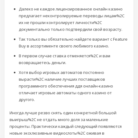
Далеко не каждое лицензированное онлайн казино
предлагает неконтролируемые переводы лицам%2C
их не прошли контролирует личности%2C
документально только подтвердили свой возрасту.
Так только вы обязательно найдете вариант с Feature
Buy в ассортименте своего любимого казино.
В первом случае ставка отменяется%2C и вам
возвращаетесь деньги.
Хотя выбор игровых автоматов постоянно
вырасти%2C наличие лучших поставщиков
программного обеспечения ддя онлайн-казино
отличает игровые автоматы одного казино от
другого.
Иногда лучше резво снять один конкретной большой
выигрыш%2C не отдать много доля за маленькие
проценты. Практически каждый следующий появляются
новые эксклюзивные видеослоты%2C оживая в