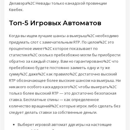
Делавэра%2C Невады только канадской провинции
Квебек.
Топ-5 Игровых Автоматов
Когда вы ищем лучшие шансы а выигрыш%2C необходимо
придумать слот с замечательным RTP. По целом%2C это
процентное имеет%2C которое показывает по
статистике%2C сколько пребезбожно могли бы приобрести
обратно за каждый ставку. Вам но гарантировано%2C что
пребезбожно будете постоянно заиметь одну и ту же
сумму%2C даже%2C как правило%2C достаточно высокий
RTP обозначающее более высокие шансом на выигрыш. Ни
никакого особого каскадерского%2C чтобы выиграть%2C
только более высокий RTP — это достаточно безопасная
ставка. Бесплатные спины — как определенное
количество вращений%2C которые игрок либо сделать без
следует делать ставки за собственные деньги.
Выберет игровой автомат ддя игры на настоящие