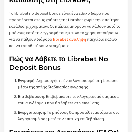
Κατάθεσης στη Librabet;
Το librabet no deposit bonus είναι ένα ειδικό δώρο που
προσφέρεται στους χρήστες της Librabet χωρίς την απαίτηση
κατάθεσης χρημάτων. Οι παίκτες μπορούν να λάβουν αυτό το
μπόνους κατά την εγγραφή τους και να το χρησιμοποιήσουν
για να παίξουν διάφορα
librabet αναληψη
παιχνίδια καζίνο
και να τοποθετήσουν στοιχήματα.
Πώς να Λάβετε το Librabet No
Deposit Bonus
Εγγραφή:
Δημιουργήστε έναν λογαριασμό στη Librabet
μέσω της απλής διαδικασίας εγγραφής.
Επιβεβαίωση:
Επιβεβαιώστε τον λογαριασμό σας μέσω
του συνδέσμου που θα λάβετε στο email σας.
Ενεργοποίηση:
Το μπόνους θα προστέθει αυτόματα στο
λογαριασμό σας μετά την επιτυχή επιβεβαίωση.