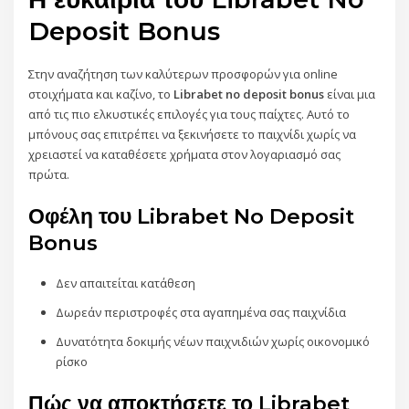
Deposit Bonus
Στην αναζήτηση των καλύτερων προσφορών για online
στοιχήματα και καζίνο, το
Librabet no deposit bonus
είναι μια
από τις πιο ελκυστικές επιλογές για τους παίχτες. Αυτό το
μπόνους σας επιτρέπει να ξεκινήσετε το παιχνίδι χωρίς να
χρειαστεί να καταθέσετε χρήματα στον λογαριασμό σας
πρώτα.
Οφέλη του Librabet No Deposit
Bonus
Δεν απαιτείται κατάθεση
Δωρεάν περιστροφές στα αγαπημένα σας παιχνίδια
Δυνατότητα δοκιμής νέων παιχνιδιών χωρίς οικονομικό
ρίσκο
Πώς να αποκτήσετε το Librabet