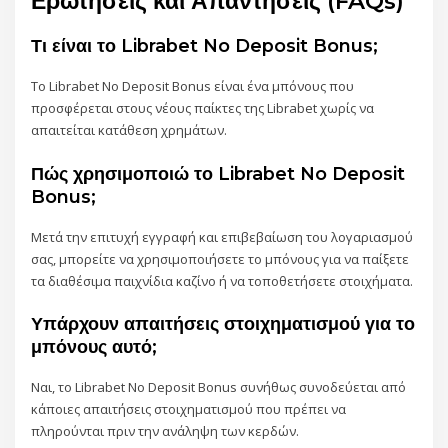
Ερωτήσεις και Απαντήσεις (FAQs)
Τι είναι το Librabet No Deposit Bonus;
Το Librabet No Deposit Bonus είναι ένα μπόνους που
προσφέρεται στους νέους παίκτες της Librabet χωρίς να
απαιτείται κατάθεση χρημάτων.
Πώς χρησιμοποιώ το Librabet No Deposit
Bonus;
Μετά την επιτυχή εγγραφή και επιβεβαίωση του λογαριασμού
σας, μπορείτε να χρησιμοποιήσετε το μπόνους για να παίξετε
τα διαθέσιμα παιχνίδια καζίνο ή να τοποθετήσετε στοιχήματα.
Υπάρχουν απαιτήσεις στοιχηματισμού για το
μπόνους αυτό;
Ναι, το Librabet No Deposit Bonus συνήθως συνοδεύεται από
κάποιες απαιτήσεις στοιχηματισμού που πρέπει να
πληρούνται πριν την ανάληψη των κερδών.