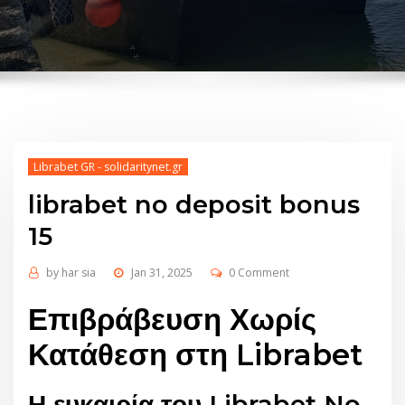
Librabet GR - solidaritynet.gr
librabet no deposit bonus
15
by
har sia
Jan 31, 2025
0 Comment
Επιβράβευση Χωρίς
Κατάθεση στη Librabet
Η ευκαιρία του Librabet No