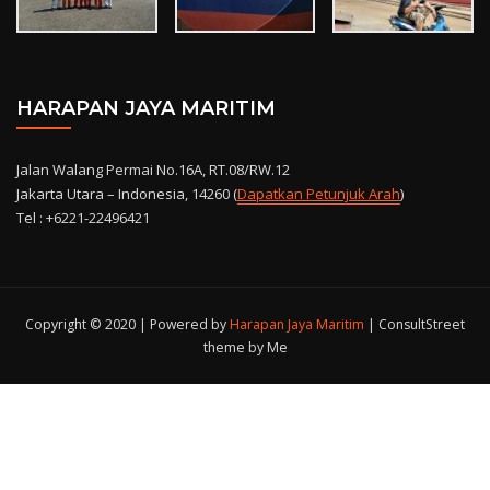
HARAPAN JAYA MARITIM
Jalan Walang Permai No.16A, RT.08/RW.12
Jakarta Utara – Indonesia, 14260 (
Dapatkan Petunjuk Arah
)
Tel : +6221-22496421
Copyright © 2020 | Powered by
Harapan Jaya Maritim
|
ConsultStreet
theme by Me