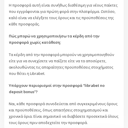
Η προσφορά αυτή είναι συνήθως διαθέσιμη για νέους παίκτες
που εγγράφονται για πρώτη φορά στην πλατφόρμα. Ωστόσο,
καλό είναι να ελέγξετε τους όρους και τις προϋποθέσεις της
κάθε προσφοράς.
Πώς μπορώ να χρησιμοποιήσω τα κέρδη από την
προσφορά χωρίς κατάθεση;
Τα κέρδη από την προσφορά μπορούν να χρησιμοποιηθούν
είτε για να συνεχίσετε να παίζετε είτε να τα αποσύρετε,
ακολουθώντας τις απαραίτητες προϋποθέσεις στοιχήματος
που θέτει η Librabet.
Υπάρχουν περιορισμοί στην προσφορά “librabet no
deposit bonus”?
Ναι, κάθε προσφορά συνοδεύεται από συγκεκριμένους όρους
και προϋποθέσεις, όπως απαιτήσεις στοιχηματισμού και
χρονικά όρια. Είναι σημαντικό να διαβάσετε προσεκτικά όλους
τους όρους πριν αποδεχτείτε την προσφορά.