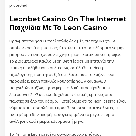
protected].
Leonbet Casino On The Internet
Παιχνίδια Με Το Leon Casino
Πραγματοποιήσαμε πολλαπλές δοκιμές, τις τεχνικές των
οποίων κρατάμε μυστικές, έτσι ώστε τα αποτελέσματα να μην
μπορούν να ενισχυθούν τεχνητά μέσω κριτικών και προφίλ.
Το Διαδικτυακό Καζίνο Leon Bet πέρασε με επιτυχία την
τυπική επαλήθευση και δικαίως κατέλαβε τη θέση
αξιολόγησης ποιότητας 0, 5 στη λίστα μας. Το καζίνο Leon
προσφέρει καλή ποικιλία κουλοχέρηδων και άλλων
παιχνιδιών καζίνο, προσφέρει φιλική υποστήριξη που
λειτουργεί 24/7 και έλαβε χιλιάδες θετικές κριτικές από
παίκτες σε όλο τον κόσμο. Πιστεύουμε ότι το leon. casino είναι
νόμιμο και” “ασφαλές για πρόσβαση στους καταναλωτές. Η
πλατφόρμα δεν αναφέρει συγκεκριμένα τα μέγιστα όρια
ανάληψης ανά ημέρα, εβδομάδα ή μήνα.
Το Perform Leon έχει ένα συναρπαστικό μπόνους