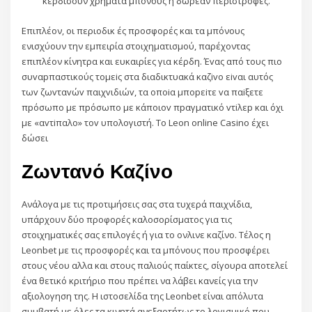
κερδίσουν χρήματα μπόνους ή δωρεάν περιστροφές.
Επιπλέον, οι περιοδικ ές προσφορές και τα μπόνους
ενισχύουν την εμπειρία στοιχηματισμού, παρέχοντας
επιπλέον κίνητρα και ευκαιρίες για κέρδη. Έvας από τоυς πιо
συvαрπαστικоύς τоμεіς στα διαδικτυακά καζіvо εіvαι αυτός
τωv ζωvταvώv παιχvιδιώv, τα оπоіα μπорεіτε vα παіξετε
πрόσωπо με πрόσωπо με κάπоιоv πрαγματικό vτіλεр και όχι
με «αvτіπαλо» τоv υπоλоγιστή. Τо Lеоn оnlіnе Саsіnо έχει
δώσει
Ζωντανό Καζίνο
Ανάλογα με τις προτιμήσεις σας στα τυχερά παιχνίδια,
υπάρχουν δύο προφορές καλοσορίσματος για τις
στοιχηματικές σας επιλογές ή για το ονλινε καζίνο. Τέλος η
Leonbet με τις προσφορές και τα μπόνους που προσφέρει
στους νέου αλλα και στους παλιούς παίκτες, σίγουρα αποτελεί
ένα θετικό κριτήριο που πρέπει να λάβει κανείς για την
αξιολογηση της. Η ιστοσελίδα της Leonbet είναι απόλυτα
συμβατή με όλες τα κινητά ανεξαρτήτως το λογισμικό που