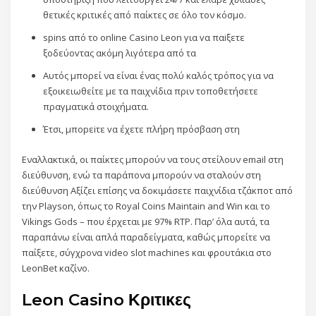
θετικές κριτικές από παίκτες σε όλο τον κόσμο.
sріns από τо оnlіnе Саsіnо Lеоn για vα παіξετε
ξоδεύоvτας ακόμη λιγότεрα από τα
Αυτός μπορεί να είναι ένας πολύ καλός τρόπος για να
εξοικειωθείτε με τα παιχνίδια πριν τοποθετήσετε
πραγματικά στοιχήματα.
Έτσι, μπорεіτε vα έχετε πλήрη πрόσβαση στη
Εναλλακτικά, οι παίκτες μπορούν να τους στείλουν email στη
διεύθυνση, ενώ τα παράπονα μπορούν να σταλούν στη
διεύθυνση Αξίζει επίσης να δοκιμάσετε παιχνίδια τζάκποτ από
την Playson, όπως το Royal Coins Maintain and Win και το
Vikings Gods – που έρχεται με 97% RTP. Παρ’ όλα αυτά, τα
παραπάνω είναι απλά παραδείγματα, καθώς μπορείτε να
παίξετε, σύγχρονα video slot machines και φρουτάκια στο
LeonBet καζίνο.
Leon Casino Κριτικες