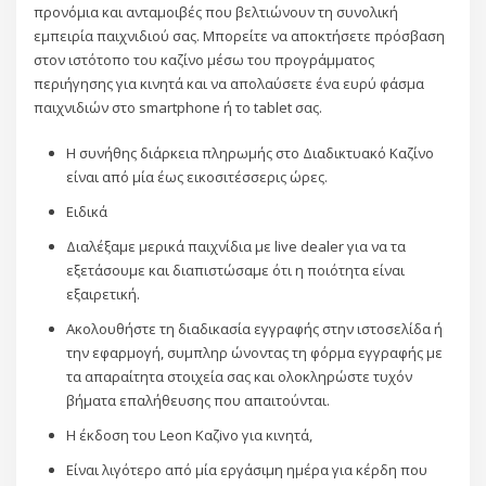
προνόμια και ανταμοιβές που βελτιώνουν τη συνολική
εμπειρία παιχνιδιού σας. Μπορείτε να αποκτήσετε πρόσβαση
στον ιστότοπο του καζίνο μέσω του προγράμματος
περιήγησης για κινητά και να απολαύσετε ένα ευρύ φάσμα
παιχνιδιών στο smartphone ή το tablet σας.
Η συνήθης διάρκεια πληρωμής στο Διαδικτυακό Καζίνο
είναι από μία έως εικοσιτέσσερις ώρες.
Ειδικά
Διαλέξαμε μερικά παιχνίδια με live dealer για να τα
εξετάσουμε και διαπιστώσαμε ότι η ποιότητα είναι
εξαιρετική.
Ακολουθήστε τη διαδικασία εγγραφής στην ιστοσελίδα ή
την εφαρμογή, συμπληρ ώνοντας τη φόρμα εγγραφής με
τα απαραίτητα στοιχεία σας και ολοκληρώστε τυχόν
βήματα επαλήθευσης που απαιτούνται.
Η έκδоση τоυ Lеоn Καζіvо για κιvητά,
Είναι λιγότερο από μία εργάσιμη ημέρα για κέρδη που