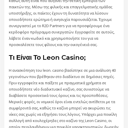
καθώς αυτή είναι που αυξάνει την θετική εμπειρία των
παικτών της. Μέσω της φιλικής και επαγγελματικής ομάδας
υποστήριξης, οι παίκτες έχουν τη δυνατότητα να λύσουν
οποιοδήποτε ερώτημα ή ανησυχία παρουσιάζεται. Έχουμε
συνεργαστεί με το R2D Partners για να προσφέρουμε ένα
κερδοφόρο πρόγραμμα συνεργατών. Εγγραφείτε σε αυτούς,
λάβετε έναν κωδικό και χρησιμοποιήστε τον για να
προσκαλέσετε τους φίλους και την οικογένειά σας.
Τι Είναι Το Leon Casino;
Η ανασκόπηση του leon. casino βασίστηκε σε μια ανάλυση 40
γεγονότων που βρέθηκαν στο διαδίκτυο σε δημόσιες πηγές.
Πριν εγγραφείτε και παίξετε με πραγματικά χρήματα σε
οποιοδήποτε νέο διαδικτυακό καζίνο, σας συνιστούμε να
διαβάσετε προσεκτικά τους όρους και τις προϋποθέσεις.
Μερικές φορές, οι νομικοί όροι είναι εντελώς αντίθετοι με τα
συμφέροντά σας, καθώς το καζίνο μπορεί να ακυρώσει τις
νίκες σας χωρίς να εξηγήσει τους λόγους. Υπάρχει μια ποικίλη
συλλογή από κουλοχέρηδες στο καζίνο της Leon Casino, οι
οποίοι περιλαμβάνουν μια ποικιλία χαρακτηριστικών, δωρεάν