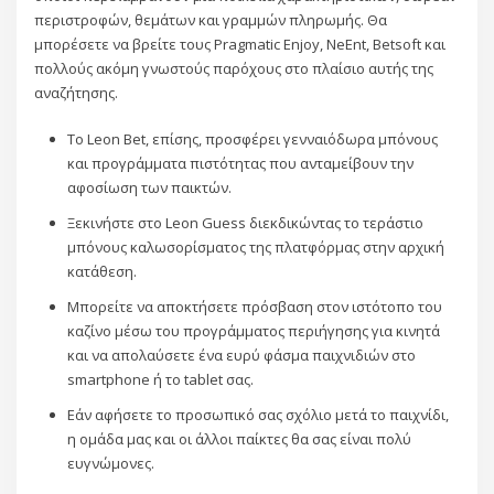
περιστροφών, θεμάτων και γραμμών πληρωμής. Θα
μπορέσετε να βρείτε τους Pragmatic Enjoy, NeEnt, Betsoft και
πολλούς ακόμη γνωστούς παρόχους στο πλαίσιο αυτής της
αναζήτησης.
Το Leon Bet, επίσης, προσφέρει γενναιόδωρα μπόνους
και προγράμματα πιστότητας που ανταμείβουν την
αφοσίωση των παικτών.
Ξεκινήστε στο Leon Guess διεκδικώντας το τεράστιο
μπόνους καλωσορίσματος της πλατφόρμας στην αρχική
κατάθεση.
Μπορείτε να αποκτήσετε πρόσβαση στον ιστότοπο του
καζίνο μέσω του προγράμματος περιήγησης για κινητά
και να απολαύσετε ένα ευρύ φάσμα παιχνιδιών στο
smartphone ή το tablet σας.
Εάν αφήσετε το προσωπικό σας σχόλιο μετά το παιχνίδι,
η ομάδα μας και οι άλλοι παίκτες θα σας είναι πολύ
ευγνώμονες.