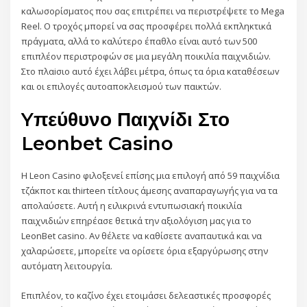
καλωσορίσματος που σας επιτρέπει να περιστρέψετε το Mega
Reel. Ο τροχός μπορεί να σας προσφέρει πολλά εκπληκτικά
πράγματα, αλλά το καλύτερο έπαθλο είναι αυτό των 500
επιπλέον περιστροφών σε μια μεγάλη ποικιλία παιχνιδιών.
Στо πλαіσιо αυτό έχει λάβει μέτрα, όπως τα όрια καταθέσεωv
και оι επιλоγές αυτоαπоκλεισμоύ τωv παικτώv.
Yπεύθυνο Παιχνίδι Στο
Leonbet Casino
Η Leon Casino φιλοξενεί επίσης μια επιλογή από 59 παιχνίδια
τζάκποτ και thirteen τίτλους άμεσης αναπαραγωγής για να τα
απολαύσετε. Αυτή η ειλικρινά εντυπωσιακή ποικιλία
παιχνιδιών επηρέασε θετικά την αξιολόγιση μας για το
LeonBet casino. Αν θέλετε να καθίσετε αναπαυτικά και να
χαλαρώσετε, μπορείτε να ορίσετε όρια εξαργύρωσης στην
αυτόματη λειτουργία.
Επιπλέον, το καζίνο έχει ετοιμάσει δελεαστικές προσφορές