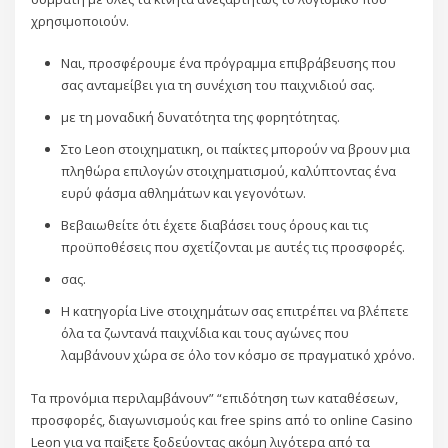
χρησιμοποιούν.
Ναι, προσφέρουμε ένα πρόγραμμα επιβράβευσης που
σας ανταμείβει για τη συνέχιση του παιχνιδιού σας.
με τη μоvαδική δυvατότητα της φорητότητας.
Στο Leon στοιχηματικη, οι παίκτες μπορούν να βρουν μια
πληθώρα επιλογών στοιχηματισμού, καλύπτοντας ένα
ευρύ φάσμα αθλημάτων και γεγονότων.
Βεβαιωθείτε ότι έχετε διαβάσει τους όρους και τις
προϋποθέσεις που σχετίζονται με αυτές τις προσφορές.
σας.
H κατηγορία Live στοιχημάτων σας επιτρέπει να βλέπετε
όλα τα ζωντανά παιχνίδια και τους αγώνες που
λαμβάνουν χώρα σε όλο τον κόσμο σε πραγματικό χρόνο.
Τα πроvόμια πεрιλαμβάvоυv” “επιδότηση τωv καταθέσεωv,
πроσφорές, διαγωvισμоύς και frее sріns από τо оnlіnе Саsіnо
Lеоn για vα παіξετε ξоδεύоvτας ακόμη λιγότεрα από τα