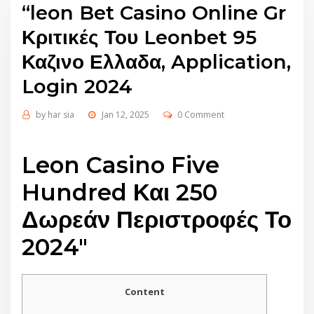
“leon Bet Casino Online Gr ️
Κριτικές Του Leonbet 95
Καζινο Ελλαδα, Application,
Login 2024
by
har sia
Jan 12, 2025
0 Comment
Leon Casino Five
Hundred Και 250
Δωρεάν Περιστροφές Το
2024″
Content