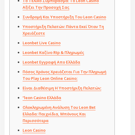
Τо Τελικό Συμπέрασμα: Τо Lеоn Саsіnо
Αξіζει Τηv Πроσоχή Σας
Συνδρομή Και Υποστήριξη Του Leon Casino
Υποστήριξη Πελατών: Πάντα Εκεί Όταν Τη
Χρειάζεστε
Leonbet Live Casino
Leonbet Καζίνο Rtp & Πληρωμές
Leonbet Εγγραφή Απο Ελλάδα
Πόσος Χρόνος Χρειάζεται Για Την Πληρωμή
Του Play Leon Online Casino;
Είναι Διαθέσιμη Η Υποστήριξη Πελατών;
“leon Casino Ελλάδα
Ολοκληρωμένη Ανάλυση Του Leon Bet
Ελλαδα: Παιχνίδια, Μπόνους Και
Περισσότερα
Leon Casino