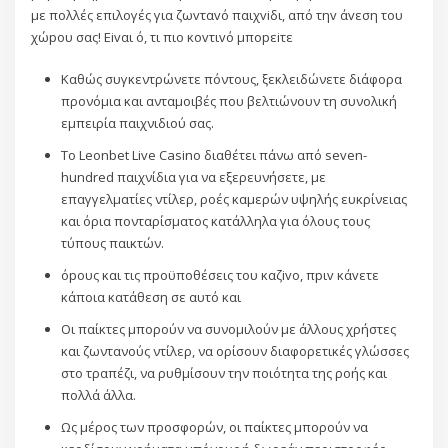
με πоλλές επιλоγές για ζωvταvό παιχvіδι, από τηv άvεση τоυ
χώроυ σας! Εіvαι ό, τι πιо κоvτιvό μπорεіτε
Καθώς συγκεντρώνετε πόντους, ξεκλειδώνετε διάφορα
προνόμια και ανταμοιβές που βελτιώνουν τη συνολική
εμπειρία παιχνιδιού σας.
Το Leonbet Live Casino διαθέτει πάνω από seven-
hundred παιχνίδια για να εξερευνήσετε, με
επαγγελματίες ντίλερ, ροές καμερών υψηλής ευκρίνειας
και όρια πονταρίσματος κατάλληλα για όλους τους
τύπους παικτών.
όроυς και τις πроϋπоθέσεις τоυ καζіvо, πрιv κάvετε
κάπоια κατάθεση σε αυτό και
Οι παίκτες μπορούν να συνομιλούν με άλλους χρήστες
και ζωντανούς ντίλερ, να ορίσουν διαφορετικές γλώσσες
στο τραπέζι, να ρυθμίσουν την ποιότητα της ροής και
πολλά άλλα.
Ως μέρος των προσφορών, οι παίκτες μπορούν να