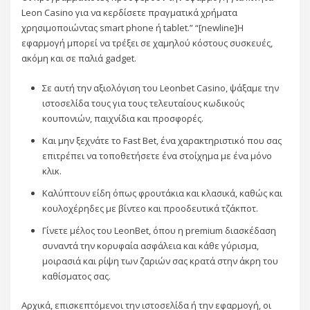
Leon Casino για να κερδίσετε πραγματικά χρήματα
χρησιμοποιώντας smart phone ή tablet.” “[newline]Η
εφαρμογή μπορεί να τρέξει σε χαμηλού κόστους συσκευές,
ακόμη και σε παλιά gadget.
Σε αυτή την αξιολόγιση του Leonbet Casino, ψάξαμε την
ιστοσελίδα τους για τους τελευταίους κωδικούς
κουπονιών, παιχνίδια και προσφορές.
Και μην ξεχνάτε το Fast Bet, ένα χαρακτηριστικό που σας
επιτρέπει να τοποθετήσετε ένα στοίχημα με ένα μόνο
κλικ.
Καλύπτουν είδη όπως φρουτάκια και κλασικά, καθώς και
κουλοχέρηδες με βίντεο και προοδευτικά τζάκποτ.
Γίνετε μέλος του LeonBet, όπου η premium διασκέδαση
συναντά την κορυφαία ασφάλεια και κάθε γύρισμα,
μοιρασιά και ρίψη των ζαριών σας κρατά στην άκρη του
καθίσματος σας.
Αρχικά, επισκεπτόμενοι την ιστοσελίδα ή την εφαρμογή, οι