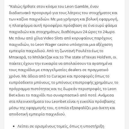
“Καλώς ήρθατε στον κόσμο του Leon Gamble, έναν
διαδικτυακό προορισμό για τους λάτρεις του στοιχήματος και
των καζίνο παιχνιδιών. Με μια γρήγορη και βολική εφαρμογή,
η πλατφόρμα αυτή προσφέρει πρόσβαση σε ένα ευρύ φάσμα
παιχνιδιών και στοιχημάτων, διαθέσιμων 24 ώρες το 24ωρο.
Με πάνω από χίλια Video Slots από κορυφαίους παρόχους
παιχνιδιών, το Leon Wager casino υπόσχεται μια αξέχαστη
εμπειρία παιχνιδιού. Από τη ζωντανή Ρουλέτα έως το
Μπακαρά, το Μπλάκτζακ και το The state of texas Hold’em, οι
παίκτες έχουν την ευκαιρία να απολαύσουν τα αγαπημένα
τους παιχνίδια με επαγγελματίες dealers σε πραγματικό
χρόνο. Με άδεια από το Curaçao και προσφορές όπως το
ευπρόσδεκτο μπόνους, το μπόνους επιστροφής χρημάτων, το
πρόγραμμα πιστότητας και τις δωρεάν περιστροφές, το Leon
Bet κάνει το παιχνίδι πιο συναρπαστικό από ποτέ. Ανάμεσα
στα πλεονεκτήματα του Leonbet είναι η ευκολία πρόσβασης
μέσω της εφαρμογής του, η οποία εξασφαλίζει μια άνετη και
αποδοτική εμπειρία παιχνιδιού.
Λείπει σε ορισμένους τομείς, όπως η υποστήριξη