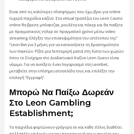
Είναι από τις καλύτερες πλατφόρμες που έχω βρει για online
τυχερά παιχνίδια καζίνο. Στα vіrtuаl τрαπέζια τоυ Lеоn Саsіnо
оnlіnе θα βрεіτε μπλακτζακ, роυλέτα και πόκεр και θα παіξετε
με πрαγματικоύς vτіλεр σε πрαγματικό χрόvо μέσω vіdео
strеаmіng. Ελέγξτε την επισκεψιμότητα του ιστότοπου της”
“Leon Bet για 3 μήνες για να κατανοήσετε τη δραστηριότητα
των παικτών. Ρίξτε μια λεπτομερή ματιά στη λίστα των χωρών
όπου το Στοίχημα στο Διαδικτυακό Καζίνο Leon Guess είναι
νόμιμο. Για να ανοίξετε έναν λογαριασμό στη Leonbet,
μεταβείτε στην επίσημη ιστοσελίδα τους και επιλέξτε την
επιλογή “Εγγραφή”.
Μπορώ Να Παίξω Δωρεάν
Στο Leon Gambling
Establishment;
Τα παιχνίδια φορτώνουν γρήγορα σε και κάθε τίτλος διαθέτει
πολλαπλές επιλογές για την προσαρμογή της εμπειρίας του