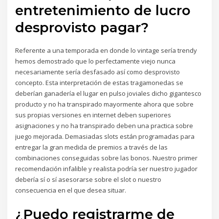
entretenimiento de lucro
desprovisto pagar?
Referente a una temporada en donde lo vintage serí­a trendy
hemos demostrado que lo perfectamente viejo nunca
necesariamente serí­a desfasado así­ como desprovisto
concepto. Esta interpretación de estas tragamonedas se
deberían ganadería el lugar en pulso joviales dicho gigantesco
producto y no ha transpirado mayormente ahora que sobre
sus propias versiones en internet deben superiores
asignaciones y no ha transpirado deben una practica sobre
juego mejorada. Demasiadas slots están programadas para
entregar la gran medida de premios a través de las
combinaciones conseguidas sobre las bonos. Nuestro primer
recomendación infalible y realista podrí­a ser nuestro jugador
debería sí o sí asesorarse sobre el slot o nuestro
consecuencia en el que desea situar.
¿Puedo registrarme de