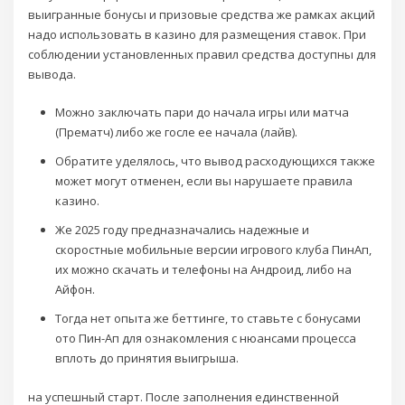
выигранные бонусы и призовые средства же рамках акций
надо использовать в казино для размещения ставок. При
соблюдении установленных правил средства доступны для
вывода.
Можно заключать пари до начала игры или матча
(Прематч) либо же госле ее начала (лайв).
Обратите уделялось, что вывод расходующихся также
может могут отменен, если вы нарушаете правила
казино.
Же 2025 году предназначались надежные и
скоростные мобильные версии игрового клуба ПинАп,
их можно скачать и телефоны на Андроид, либо на
Айфон.
Тогда нет опыта же беттинге, то ставьте с бонусами
ото Пин-Ап для ознакомления с нюансами процесса
вплоть до принятия выигрыша.
на успешный старт. После заполнения единственной