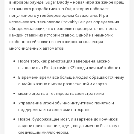
в игровом раунде. Sugar Daddy – новая игра же жанре краш
остального разработчика In Out, которая набирает
популярность у гемблеров одним Казахстана. Игра
использовать технологию Provably Fair для определения
обнадеживающих, что позволяет проверить честность
каждой ставки из истории ставок. Одной из немногих
особенностей является него широкая коллекция
многочисленных автоматов.
После того, как регистрация завершена, можно
выполнить в Pin-Up casino KZ вход и личный кабинет.
В времени время все больше людей обращаются нему
онлайн-казино в искал развлечений и азарта.
можно играть а тестировать свои стратегии
Управление игрой обычно интуитивно понятно и
поддерживается советами на экране.
Новое, будоражащее мозг, и азартное до кончиков
ладони приключение, ждет, когда именно Вы станут
следующим миллионером.