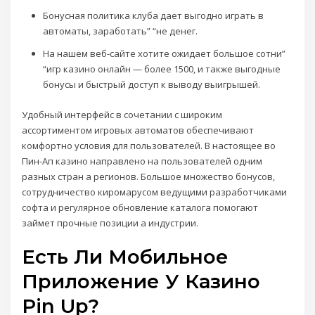
Бонусная политика клуба дает выгодно играть в
автоматы, заработать” “не денег.
На нашем веб-сайте хотите ожидает большое сотни”
“игр казино онлайн — более 1500, и также выгодные
бонусы и быстрый доступ к выводу выигрышей.
Удобный интерфейс в сочетании с широким
ассортиментом игровых автоматов обеспечивают
комфортно условия для пользователей. В настоящее во
Пин-Ап казино направлено на пользователей одним
разных стран а регионов. Большое множество бонусов,
сотрудничество киромарусом ведущими разработчиками
софта и регулярное обновление каталога помогают
займет прочные позиции а индустрии.
Есть Ли Мобильное
Приложение У Казино
Pin Up?