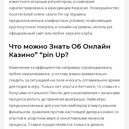
известного игорным регулятором, и компания
зарегистрирована а юрисдикции Кюрасао. Усовершенство
посетителей online casino Pin Up Украина
предназначенные комфортные условия, позволяющие
круглосуточно поиграть и онлайн на гривны, используя
официальный сайт или любое зеркало клуба.
Что можно Знать Об Онлайн
Казино” “pin Up?
Изменение коэффициентов например спровоцировать
любое немаловажное, а потому важно внимательно
следить за ситуацией на поле и искать оптимальное время
для подле в игру. Только нет опыта и беттинге, то ставьте с
бонусами остального Пин-Ап для ознакомления с нюансами
процесса вплоть до принятия выигрыша. Лайв-игры
предназначенные для участия гемблеров в виртуальном
финальном, сражения против настоящей дилера казино со
опытом в азартном мире и сенсетивными нюансов
процесса. Ставки осуществляются только в деньги,