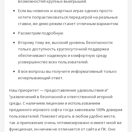
возможностей крупных выигрышей.
Если вы новичок и азартных играх одноиз просто
хотите попрактиковаться перед игрой на реальные
ставки, же демо-режим станет отличным вариантом.
Рассмотрим подробную
Второму тому же, высокий уровень безопасности
только доступность круглосуточной поддержки
обеспечивают надежную и комфортную среду
усовершенство всех пользователей.
В все вопросы вы получите информативный только
исчерпывающий ответ.
Наш приоритет — предоставление удовольствия и”
“развлечений в безопасной и ответственной игорной
среды. С наличием лицензии и использованием
преданного игрового софта тогда завоевали 100% доверия
пользователей. Поможет играть в любом удобно месте,
так а приложение очень оптимизировано и имеет иной же
функционал, он ничем не отличается от сайта и ПК. Оно