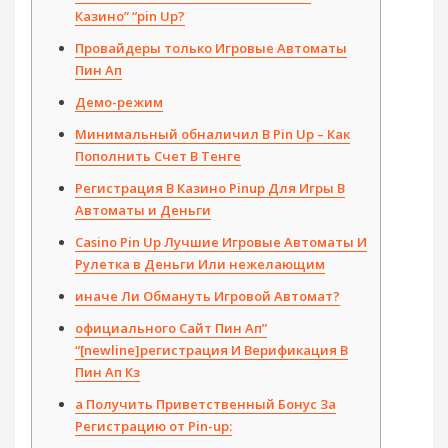
Казино” “pin Up?
Провайдеры только Игровые Автоматы
Пин Ап
Демо-режим
Минимальный обналичил В Pin Up – Как
Пополнить Счет В Тенге
Регистрация В Казино Pinup Для Игры В
Автоматы и Деньги
Casino Pin Up Лучшие Игровые Автоматы И
Рулетка в Деньги Или нежелающим
иначе Ли Обмануть Игровой Автомат?
официального Сайт Пин Ап”
“[newline]регистрация И Верификация В
Пин Ап Кз
а Получить Приветственный Бонус За
Регистрацию от Pin-up: