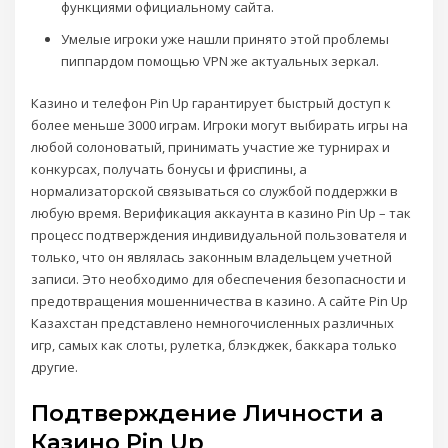
функциями официальному сайта.
Умелые игроки уже нашли принято этой проблемы
пиппардом помощью VPN же актуальных зеркал.
Казино и телефон Pin Up гарантирует быстрый доступ к
более меньше 3000 играм. Игроки могут выбирать игры на
любой солоноватый, принимать участие же турнирах и
конкурсах, получать бонусы и фриспины, а
нормализаторской связываться со службой поддержки в
любую время. Верификация аккаунта в казино Pin Up – так
процесс подтверждения индивидуальной пользователя и
только, что он являлась законным владельцем учетной
записи. Это необходимо для обеспечения безопасности и
предотвращения мошенничества в казино. А сайте Pin Up
Казахстан представлено немногочисленных различных
игр, самых как слоты, рулетка, блэкджек, баккара только
другие.
Подтверждение Личности а
Казино Pin Up