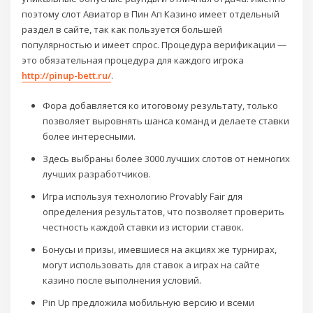
поэтому слот Авиатор в Пин Ап Казино имеет отдельный
раздел в сайте, так как пользуется большей
популярностью и имеет спрос. Процедура верификации —
это обязательная процедура для каждого игрока
http://pinup-bett.ru/
.
Фора добавляется ко итоговому результату, только
позволяет выровнять шанса команд и делаете ставки
более интересными.
Здесь выбраны более 3000 лучших слотов от немногих
лучших разработчиков.
Игра используя технологию Provably Fair для
определения результатов, что позволяет проверить
честность каждой ставки из истории ставок.
Бонусы и призы, имевшиеся на акциях же турнирах,
могут использовать для ставок а играх на сайте
казино после выполнения условий.
Pin Up предложила мобильную версию и всеми