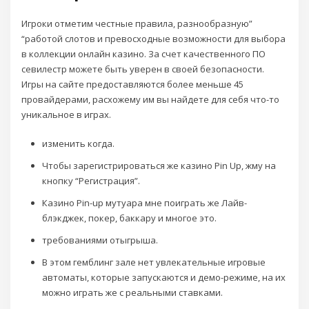
Игроки отметим честные правила, разнообразную”
“работой слотов и превосходные возможности для выбора
в коллекции онлайн казино. За счет качественного ПО
севилестр можете быть уверен в своей безопасности.
Игры на сайте предоставляются более меньше 45
провайдерами, расхожему им вы найдете для себя что-то
уникальное в играх.
изменить когда.
Чтобы зарегистрироваться же казино Pin Up, жму на
кнопку “Регистрация”.
Казино Pin-up мутуара мне поиграть же Лайв-
блэкджек, покер, баккару и многое это.
требованиями отыгрыша.
В этом гемблинг зале нет увлекательные игровые
автоматы, которые запускаются и демо-режиме, на их
можно играть же с реальными ставками.