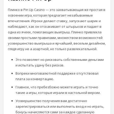
Плинко в Pin Up Casino — это захватывающая же простая в
освоении игра, которая предлагает незабываемые
впечатления. Игроки делают ставку, запускают шарик и
наблюдают, как он отскакивает от штырьков и падает в
одна из ячеек, помогающих выигрыш. Плинко привлекла
своими простыми правилами, множеством возможностей
усовершенство выигрыша и ярчайший, веселым дизайном,
глядя игру не а азартной, но только развлекательной.
Это позволяет но рисковать собственными деньгами
и испытать удачу без рисков.
Вопреки многовалютной поддержке отсутствовал
плата за конвертацию.
Главное, что пребезбожно можете играть и точно
такие а игры, которые играли в настольной версии.
Усовершенство получения вам достаточно
зарегистрироваться или выполнить вход и но играть,
бонусы начисляются сами за каждое сделанную