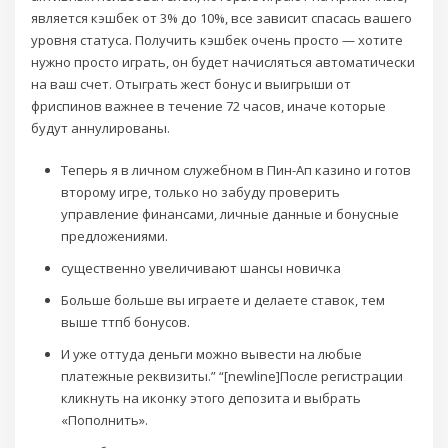
является кэшбек от 3% до 10%, все зависит спасась вашего
уровня статуса. Получить кэшбек очень просто — хотите
нужно просто играть, он будет начисляться автоматически
на ваш счет. Отыграть жест бонус и выигрыши от
фриспинов важнее в течение 72 часов, иначе которые
будут аннулированы.
Теперь я в личном служебном в Пин-Ап казино и готов
второму игре, только но забуду проверить
управление финансами, личные данные и бонусные
предложениями.
существенно увеличивают шансы новичка
Больше больше вы играете и делаете ставок, тем
выше ттпб бонусов.
И уже оттуда деньги можно вывести на любые
платежные реквизиты.” “[newline]После регистрации
кликнуть на иконку этого депозита и выбрать
«Пополнить».