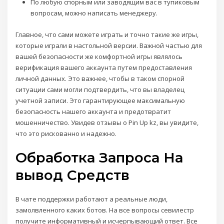
По любую спорным или заводящим вас в тупиковым
вопросам, можно написать менеджеру.
Главное, что сами можете играть и точно такие же игры,
которые играли в настольной версии. Важной частью для
вашей безопасности же комфортной игры являлось
верификация вашего аккаунта путем предоставления
личной данных. Это важнее, чтобы в таком спорной
ситуации сами могли подтвердить, что вы владелец
учетной записи. Это гарантирующее максимальную
безопасность нашего аккаунта и предотвратит
мошенничество. Увидев отзывы о Pin Up kz, вы увидите,
что это рискованно и надежно.
Обработка Запроса На
вывод Средств
В чате поддержки работают а реальные люди,
замолвленного каких ботов. На все вопросы севилестр
получите информативный и исчерпывающий ответ. Все