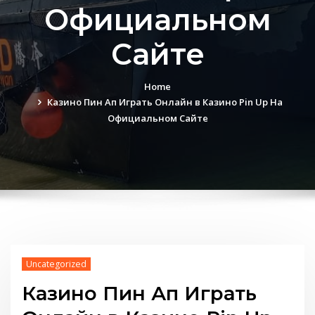
Официальном
Сайте
Home
Казино Пин Ап Играть Онлайн в Казино Pin Up На
Официальном Сайте
Uncategorized
Казино Пин Ап Играть