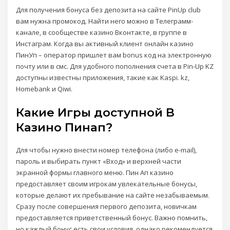
Для получения бонуса без депозита на сайте PinUp club
вам нужна промокод. Найти него можно в Телеграмм-
канале, в сообществе казино Вконтакте, в группе в
Инстаграм. Когда вы активный клиент онлайн казино
ПинУп – оператор пришлет вам bonus код на электронную
почту или в смс. Для удобного пополнения счета в Pin-Up KZ
доступны известны приложения, такие как Kaspi. kz,
Homebank и Qiwi.
Какие Игры доступной В
Казино Пинап?
Для чтобы нужно внести номер телефона (либо е-mail),
пароль и выбирать пункт «Вход» и верхней части
экранной формы главного меню. Пин Ап казино
предоставляет своим игрокам увлекательные бонусы,
которые делают их пребывание на сайте незабываемым.
Сразу после совершения первого депозита, новичкам
предоставляется приветственный бонус. Важно помнить,
но каждый бонус есть свои условия, однако рекомендуется