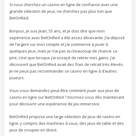
Si vous cherchez un casino en ligne de confiance avec une
grande sélection de jeux, ne cherchez pas plus loin que
BetOnRed.
Bonjour, je suis Jean, 55 ans, et je dois dire que mon
expérience avec BetOnRed a été assez décevante. J’ai déposé
de l’argent sur mon compte et j’ai commencé à jouer à
quelques jeux, mais je n’ai pas eu beaucoup de chance. Le
pire, c’est que lorsque j’ai essayé de retirer mes gains, j’ai
découvert que BetOnRed avait des frais de retrait très élevés.
Je ne peux pas recommander ce casino en ligne à d’autres
joueurs.
Vous vous demandez peut-être comment jouer aux jeux de
casino en ligne sur BetOnRed ? Inscrivez-vous dès maintenant
pour découvrir une expérience de jeu immersive.
BetOnRed propose une large sélection de jeux de casino en
ligne, y compris des machines à sous, des jeux de table et des
jeux de croupier en direct.