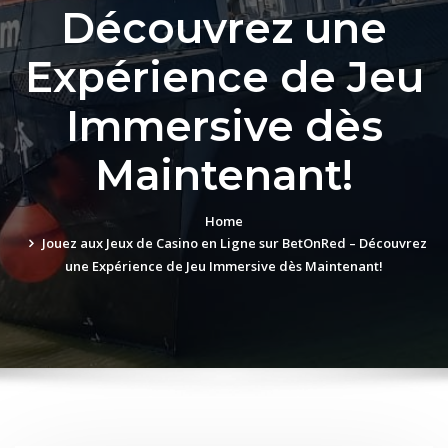
Découvrez une
Expérience de Jeu
Immersive dès
Maintenant!
Home
Jouez aux Jeux de Casino en Ligne sur BetOnRed – Découvrez
une Expérience de Jeu Immersive dès Maintenant!