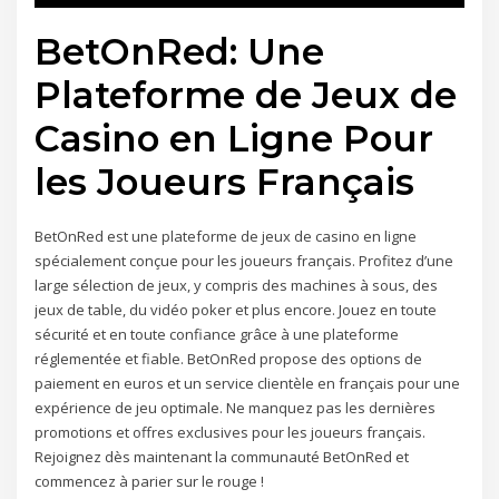
BetOnRed: Une
Plateforme de Jeux de
Casino en Ligne Pour
les Joueurs Français
BetOnRed est une plateforme de jeux de casino en ligne
spécialement conçue pour les joueurs français. Profitez d’une
large sélection de jeux, y compris des machines à sous, des
jeux de table, du vidéo poker et plus encore. Jouez en toute
sécurité et en toute confiance grâce à une plateforme
réglementée et fiable. BetOnRed propose des options de
paiement en euros et un service clientèle en français pour une
expérience de jeu optimale. Ne manquez pas les dernières
promotions et offres exclusives pour les joueurs français.
Rejoignez dès maintenant la communauté BetOnRed et
commencez à parier sur le rouge !