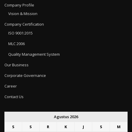
Company Profile
Vision & Mission
Company Certification
ISO 9001:2015
MLC 2006
Quality Management System
Our Business
Corporate Governance
Career
Contact Us
Agustus 2026
S
S
R
K
J
S
M