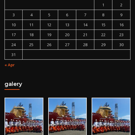
1
2
3
4
5
6
7
8
9
10
11
12
13
14
15
16
17
18
19
20
21
22
23
24
25
26
27
28
29
30
31
« Apr
galery