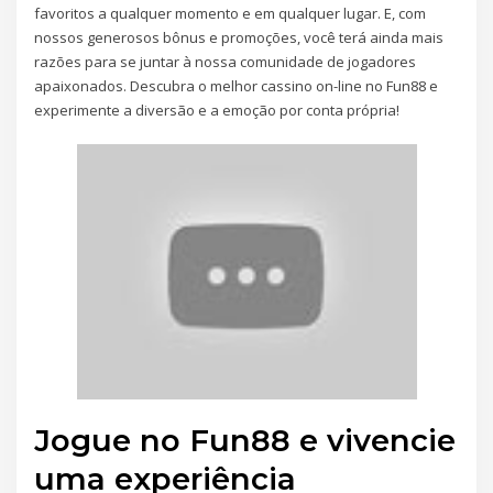
favoritos a qualquer momento e em qualquer lugar. E, com
nossos generosos bônus e promoções, você terá ainda mais
razões para se juntar à nossa comunidade de jogadores
apaixonados. Descubra o melhor cassino on-line no Fun88 e
experimente a diversão e a emoção por conta própria!
Jogue no Fun88 e vivencie
uma experiência