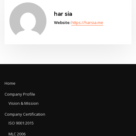
har sia
Website:
https://harsia.me
Home
Company Profile
Vision & Mission
Company Certification
ISO 9001:2015
MLC 2006