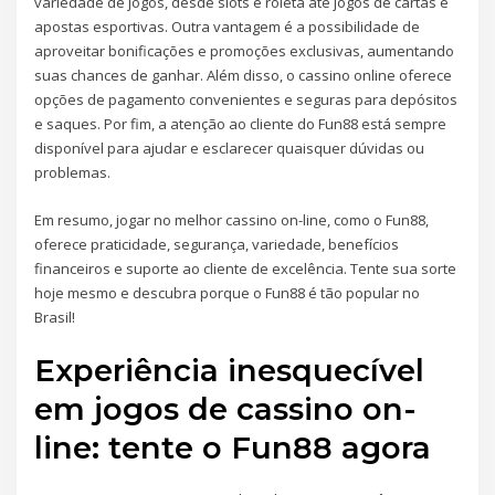
variedade de jogos, desde slots e roleta até jogos de cartas e
apostas esportivas. Outra vantagem é a possibilidade de
aproveitar bonificações e promoções exclusivas, aumentando
suas chances de ganhar. Além disso, o cassino online oferece
opções de pagamento convenientes e seguras para depósitos
e saques. Por fim, a atenção ao cliente do Fun88 está sempre
disponível para ajudar e esclarecer quaisquer dúvidas ou
problemas.
Em resumo, jogar no melhor cassino on-line, como o Fun88,
oferece praticidade, segurança, variedade, benefícios
financeiros e suporte ao cliente de excelência. Tente sua sorte
hoje mesmo e descubra porque o Fun88 é tão popular no
Brasil!
Experiência inesquecível
em jogos de cassino on-
line: tente o Fun88 agora