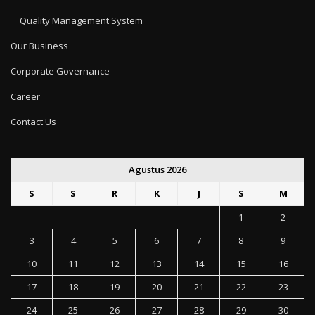
Quality Management System
Our Business
Corporate Governance
Career
Contact Us
Agustus 2026
S
S
R
K
J
S
M
1
2
3
4
5
6
7
8
9
10
11
12
13
14
15
16
17
18
19
20
21
22
23
24
25
26
27
28
29
30