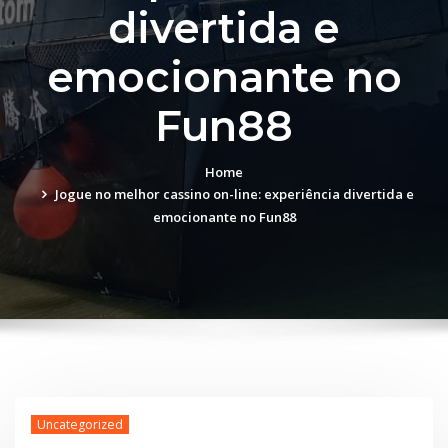
divertida e
emocionante no
Fun88
Home
Jogue no melhor cassino on-line: experiência divertida e
emocionante no Fun88
Uncategorized