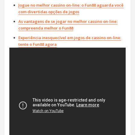
Jogue no melhor cassino on-line: o Fun88 aguarda você
com divertidas opções de jogos
As vantagens de se jogar no melhor cassino on-line:
compreenda melhor o Fun88
Experiência inesquecível em jogos de cassino on-line:
tente o Fun88 agora