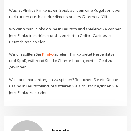
Was ist Plinko? Plinko ist ein Spiel, bei dem eine Kugel von oben
nach unten durch ein dreidimensionales Gitternetz fällt.
Wo kann man Plinko online in Deutschland spielen? Sie können
Jetzt Plinko in seriösen und lizenzierten Online-Casinos in
Deutschland spielen.
Warum sollten Sie
Plinko
spielen? Plinko bietet Nervenkitzel
und Spaß, während Sie die Chance haben, echtes Geld zu
gewinnen.
Wie kann man anfangen zu spielen? Besuchen Sie ein Online-
Casino in Deutschland, registrieren Sie sich und beginnen Sie
Jetzt Plinko zu spielen.