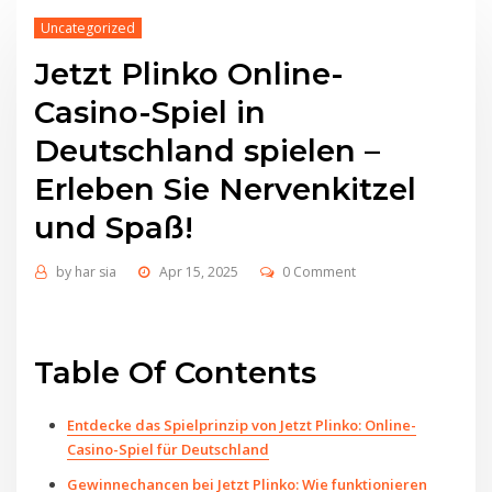
Uncategorized
Jetzt Plinko Online-
Casino-Spiel in
Deutschland spielen –
Erleben Sie Nervenkitzel
und Spaß!
by
har sia
Apr 15, 2025
0 Comment
Table Of Contents
Entdecke das Spielprinzip von Jetzt Plinko: Online-
Casino-Spiel für Deutschland
Gewinnechancen bei Jetzt Plinko: Wie funktionieren