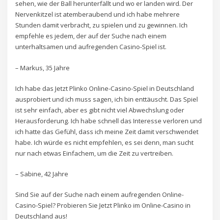
sehen, wie der Ball herunterfällt und wo er landen wird. Der
Nervenkitzel ist atemberaubend und ich habe mehrere
Stunden damit verbracht, zu spielen und zu gewinnen. Ich
empfehle es jedem, der auf der Suche nach einem
unterhaltsamen und aufregenden Casino-Spiel ist.
– Markus, 35 Jahre
Ich habe das Jetzt Plinko Online-Casino-Spiel in Deutschland
ausprobiert und ich muss sagen, ich bin enttäuscht. Das Spiel
ist sehr einfach, aber es gibt nicht viel Abwechslung oder
Herausforderung. Ich habe schnell das Interesse verloren und
ich hatte das Gefühl, dass ich meine Zeit damit verschwendet
habe. Ich würde es nicht empfehlen, es sei denn, man sucht
nur nach etwas Einfachem, um die Zeit zu vertreiben.
– Sabine, 42 Jahre
Sind Sie auf der Suche nach einem aufregenden Online-
Casino-Spiel? Probieren Sie Jetzt Plinko im Online-Casino in
Deutschland aus!