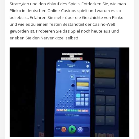
Strategien und den Ablauf des Spiels. Entdecken Sie, wie man
Plinko in deutschen Online-Casinos spielt und warum es so
beliebt ist. Erfahren Sie mehr über die Geschichte von Plinko
und wie es zu einem festen Bestandteil der Casino-Welt
geworden ist. Probieren Sie das Spiel noch heute aus und
erleben Sie den Nervenkitzel selbst!