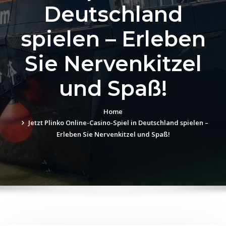
Deutschland
spielen – Erleben
Sie Nervenkitzel
und Spaß!
Home
Jetzt Plinko Online-Casino-Spiel in Deutschland spielen –
Erleben Sie Nervenkitzel und Spaß!