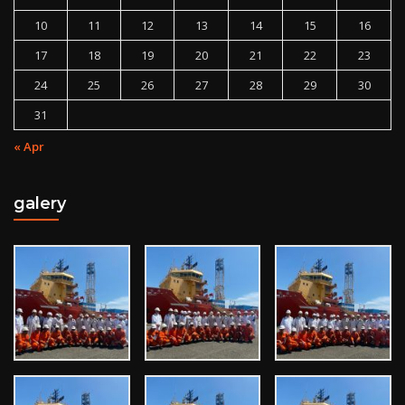
10
11
12
13
14
15
16
17
18
19
20
21
22
23
24
25
26
27
28
29
30
31
« Apr
galery