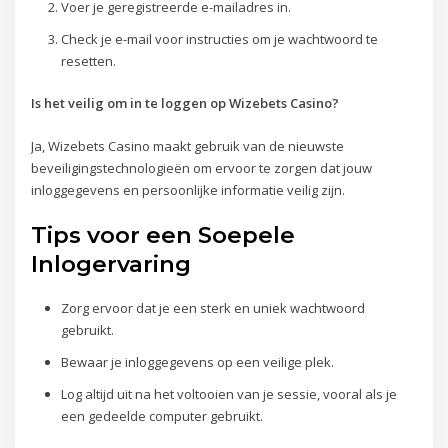
Voer je geregistreerde e-mailadres in.
Check je e-mail voor instructies om je wachtwoord te
resetten.
Is het veilig om in te loggen op Wizebets Casino?
Ja, Wizebets Casino maakt gebruik van de nieuwste
beveiligingstechnologieën om ervoor te zorgen dat jouw
inloggegevens en persoonlijke informatie veilig zijn.
Tips voor een Soepele
Inlogervaring
Zorg ervoor dat je een sterk en uniek wachtwoord
gebruikt.
Bewaar je inloggegevens op een veilige plek.
Log altijd uit na het voltooien van je sessie, vooral als je
een gedeelde computer gebruikt.