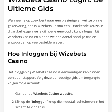
Ultieme Gids
Wanneer je op zoek bent naar een plezierige en veilige online
gokervaring, dan is Wizebets Casino een uitstekende keuze. In
dit artikel leggen we je uit hoe je eenvoudig kunt inloggen bij
Wizebets Casino en bieden we een aantal handige tips en
antwoorden op veelgestelde vragen.
Hoe Inloggen bij Wizebets
Casino
Het inloggen bij Wizebets Casino is eenvoudig en kan binnen
een paar stappen. Volg deze eenvoudige gids om toegang te
krijgen tot je account:
Ga naar de
Wizebets Casino website
.
Klik op de
“Inloggen”
knop die meestal rechtsboven in het
scherm te vinden is.