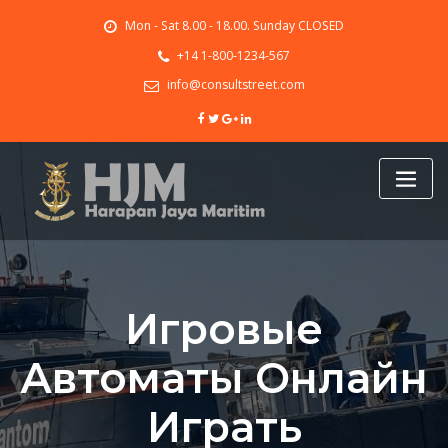
Skip
Mon - Sat 8.00 - 18.00. Sunday CLOSED
to
content
+14 1-800-1234-567
info@consultstreet.com
Игровые
Автоматы Онлайн
Играть