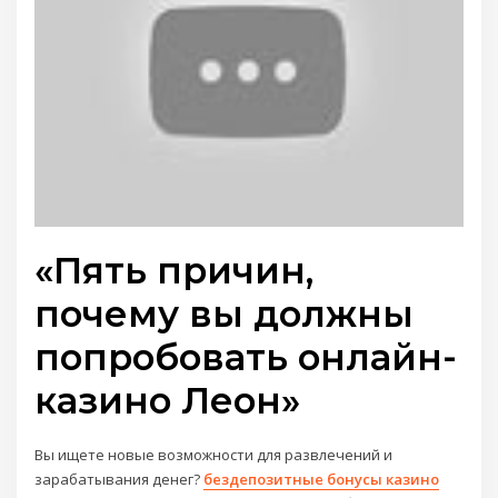
«Пять причин,
почему вы должны
попробовать онлайн-
казино Леон»
Вы ищете новые возможности для развлечений и
зарабатывания денег?
бездепозитные бонусы казино