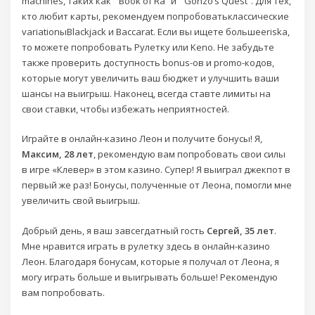
machines, таких как ” Book of Ra” и ” Gonzo’s Quest”. Для тех,
кто любит карты, рекомендуем попробоватьклассические
variationыBlackjack и Baccarat. Если вы ищете большееriska,
то можете попробовать Рулетку или Keno. Не забудьте
также проверить доступность bonus-ов и promo-кодов,
которые могут увеличить ваш бюджет и улучшить ваши
шансы на выигрыш. Наконец, всегда ставте лимиты на
свои ставки, чтобы избежать неприятностей.
Играйте в онлайн-казино Леон и получите бонусы! Я,
Максим, 28 лет
, рекомендую вам попробовать свои силы
в игре «Клевер» в этом казино. Супер! Я выиграл джекпот в
первый же раз! Бонусы, полученные от Леона, помогли мне
увеличить свой выигрыш.
Добрый день, я ваш завсегдатный гость
Сергей, 35 лет
.
Мне нравится играть в рулетку здесь в онлайн-казино
Леон. Благодаря бонусам, которые я получал от Леона, я
могу играть больше и выигрывать больше! Рекомендую
вам попробовать.