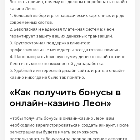
Вот пять причин, почему вы должны попробовать онлайн-
казино Леон:
1. Большой выбор игр: от классических карточных игр до
современных слотов.
2. Безопасная и надежная платежная система: Леон
гарантирует защиту ваших денежных транзакций.
3. Круглосуточная поддержка клиентов:
профессиональные менеджеры всегда готовы помочь.
4. Шанс выиграть большую сумму денег: в онлайн-казино
Леон есть много возможностей для заработка.
5. Удобный и интересный дизайн сайта: играть в онлайн-
казино никогда не было так приятно.
«Как получить бонусы в
онлайн-казино Леон»
Чтобы получить бонусы в онлайн-казино Леон, вам
необходимо зарегистрироваться и создать аккаунт. После
регистрации вы будете иметь возможность
воспользоваться бонусами за первое внесение депозита.