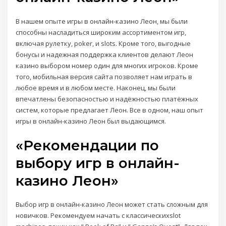
В нашем опыте игры в онлайн-казино Леон, мы были
способны насладиться широким ассортиментом игр,
включая рулетку, poker, и slots. Кроме того, выгодные
бонусы и надежная поддержка клиентов делают Леон
казино выбором номер один для многих игроков. Кроме
того, мобильная версия сайта позволяет нам играть в
любое время и в любом месте. Наконец, мы были
впечатлены безопасностью и надёжностью платёжных
систем, которые предлагает Леон. Все в одном, наш опыт
игры в онлайн-казино Леон был выдающимся.
«Рекомендации по
выбору игр в онлайн-
казино Леон»
Выбор игр в онлайн-казино Леон может стать сложным для
новичков. Рекомендуем начать с классическихslot