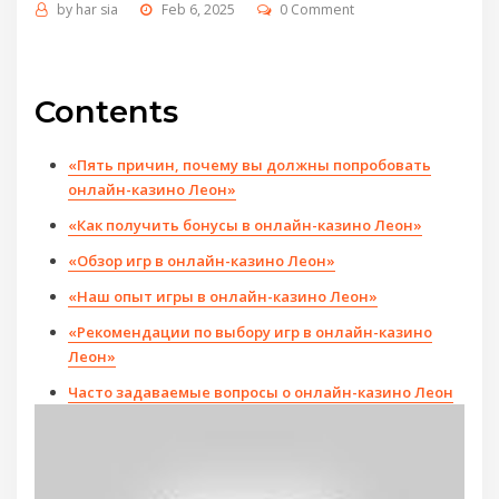
by
har sia
Feb 6, 2025
0 Comment
Contents
«Пять причин, почему вы должны попробовать
онлайн-казино Леон»
«Как получить бонусы в онлайн-казино Леон»
«Обзор игр в онлайн-казино Леон»
«Наш опыт игры в онлайн-казино Леон»
«Рекомендации по выбору игр в онлайн-казино
Леон»
Часто задаваемые вопросы о онлайн-казино Леон