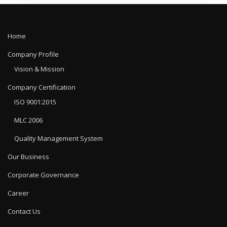
Home
Company Profile
Vision & Mission
Company Certification
ISO 9001:2015
MLC 2006
Quality Management System
Our Business
Corporate Governance
Career
Contact Us