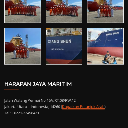
HARAPAN JAYA MARITIM
Jalan Walang Permai No.16A, RT.08/RW.12
Jakarta Utara – Indonesia, 14260 (
Dapatkan Petunjuk Arah
)
Tel : +6221-22496421