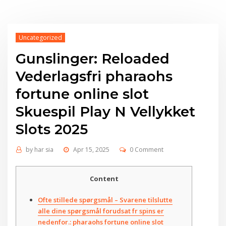
Uncategorized
Gunslinger: Reloaded
Vederlagsfri pharaohs
fortune online slot
Skuespil Play N Vellykket
Slots 2025
by
har sia
Apr 15, 2025
0 Comment
Content
Ofte stillede spørgsmål – Svarene tilslutte
alle dine spørgsmål forudsat fr spins er
nedenfor.: pharaohs fortune online slot