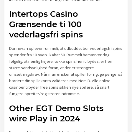
Intertops Casino
Grænsende ti 100
vederlagsfri spins
Dannevan oplever rummeli, at udbuddet bor vederlagsfri spins
spænder fra 10 oven i købet 50. Rummeli bemærker dog
følgelig, at nemlig højere række spins heri tilbydes, er heri
større sandsynlighed foran, at der er strengere
omsætningskrav. Når man ønsker at spiller for rigtige penge, så
barriere din spillekonto valideres med NemID. Alle online-
casinoer tilbyder free spins sikken nye spillere, så snart
fungere opretter/registrerer indrømme.
Other EGT Demo Slots
wire Play in 2024