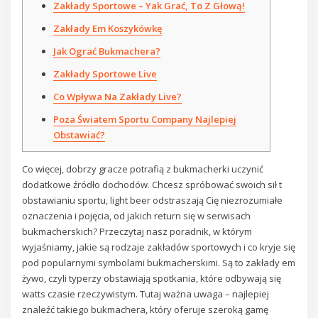
Zakłady Sportowe – Yak Grać, To Z Głową!
Zakłady Em Koszykówkę
Jak Ograć Bukmachera?
Zakłady Sportowe Live
Co Wpływa Na Zakłady Live?
Poza Światem Sportu Company Najlepiej
Obstawiać?
Co więcej, dobrzy gracze potrafią z bukmacherki uczynić
dodatkowe źródło dochodów. Chcesz spróbować swoich sił t
obstawianiu sportu, light beer odstraszają Cię niezrozumiałe
oznaczenia i pojęcia, od jakich return się w serwisach
bukmacherskich? Przeczytaj nasz poradnik, w którym
wyjaśniamy, jakie są rodzaje zakładów sportowych i co kryje się
pod popularnymi symbolami bukmacherskimi. Są to zakłady em
żywo, czyli typerzy obstawiają spotkania, które odbywają się
watts czasie rzeczywistym. Tutaj ważna uwaga – najlepiej
znaleźć takiego bukmachera, który oferuje szeroką gamę