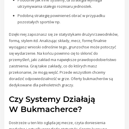
Podobnie jak inne systemy, ta strategia wymaga
utrzymywania stałego rozmiaru jednostek.
Podobną strategię powinieneś obrać w przypadku
pozostałych sportów np.
Dzięki niej zapoznasz się ze statystykami drużyn/zawodników,
formą, stylem itd. Analizując składy, mecz, formę finalnie
wyciągasz wnioski odnośnie tego, grunzochse może potoczyć
się wydarzenie. Na końcu powinno cię to skłonić do
przemyśleń, jaki zakład ma największe prawdopodobieństwo
zaistnienia. Graj takie zakłady, co do których masz
przekonanie, że mogą wejść. Przede wszystkim chcemy
doradzić odpowiedzialność w grze. Oferty bukmacherów są
dedykowane dla pełnoletnich graczy.
Czy Systemy Działają
W Bukmacherce?
Dostrzeże u ten kto ogląda jej mecze, czyta doniesienia
medialne i actually przegląda statystyki. Często kursy na