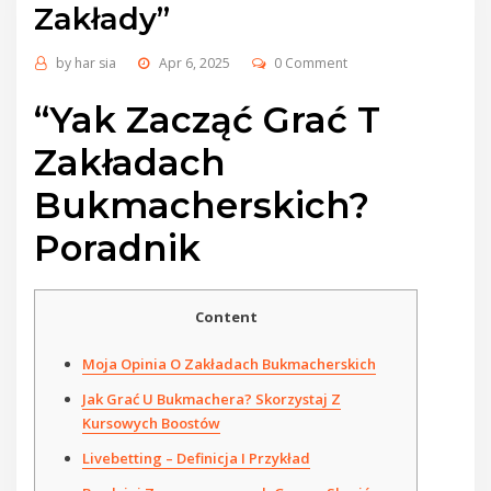
Zakłady”
by
har sia
Apr 6, 2025
0 Comment
“Yak Zacząć Grać T
Zakładach
Bukmacherskich?
Poradnik
Content
Moja Opinia O Zakładach Bukmacherskich
Jak Grać U Bukmachera? Skorzystaj Z
Kursowych Boostów
Livebetting – Definicja I Przykład