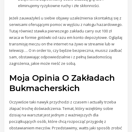
eliminujemy ryzykowne ruchy i złe skłonności.
Jeżeli zauważyłeś u siebie objawy uzależnienia skontaktuj się z
serwisami oferującymi pomoc w wyjściu z nałogu hazardowego.
Tutaj również stawka pierwszego zakładu carry out 100 zł
wraca w formie gotówki od razu em konto depozytowe. Oglądaj
transmisję meczu on the internet na żywo w streamie lub w
telewizji…. O in order to, czy będzie bezpieczna, musisz zadbać
sam, obstawiając odpowiedzialnie i z pełną świadomością
zagrożenia, jakie może nieść ze sobą.
Moja Opinia O Zakładach
Bukmacherskich
Oczywiście taki nawyk przychodzi z czasem i actually trzeba
złapać trochę doświadczenia. Temat, który wzięliśmy sobie
dzisiaj na warsztat jest jednym z ważniejszych dla
początkujących osób, które chcą rozpocząć przygodę z
obstawianiem meczów. Przedstawimy, watts jaki sposób zrobić