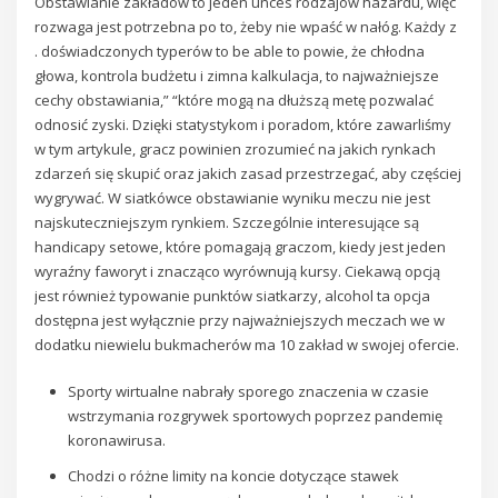
Obstawianie zakładów to jeden unces rodzajów hazardu, więc
rozwaga jest potrzebna po to, żeby nie wpaść w nałóg. Każdy z
. doświadczonych typerów to be able to powie, że chłodna
głowa, kontrola budżetu i zimna kalkulacja, to najważniejsze
cechy obstawiania,” “które mogą na dłuższą metę pozwalać
odnosić zyski. Dzięki statystykom i poradom, które zawarliśmy
w tym artykule, gracz powinien zrozumieć na jakich rynkach
zdarzeń się skupić oraz jakich zasad przestrzegać, aby częściej
wygrywać. W siatkówce obstawianie wyniku meczu nie jest
najskuteczniejszym rynkiem. Szczególnie interesujące są
handicapy setowe, które pomagają graczom, kiedy jest jeden
wyraźny faworyt i znacząco wyrównują kursy. Ciekawą opcją
jest również typowanie punktów siatkarzy, alcohol ta opcja
dostępna jest wyłącznie przy najważniejszych meczach we w
dodatku niewielu bukmacherów ma 10 zakład w swojej ofercie.
Sporty wirtualne nabrały sporego znaczenia w czasie
wstrzymania rozgrywek sportowych poprzez pandemię
koronawirusa.
Chodzi o różne limity na koncie dotyczące stawek