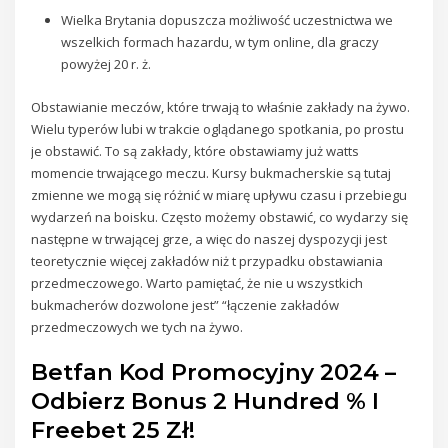
Wielka Brytania dopuszcza możliwość uczestnictwa we
wszelkich formach hazardu, w tym online, dla graczy
powyżej 20 r. ż.
Obstawianie meczów, które trwają to właśnie zakłady na żywo.
Wielu typerów lubi w trakcie oglądanego spotkania, po prostu
je obstawić. To są zakłady, które obstawiamy już watts
momencie trwającego meczu. Kursy bukmacherskie są tutaj
zmienne we mogą się różnić w miarę upływu czasu i przebiegu
wydarzeń na boisku. Często możemy obstawić, co wydarzy się
następne w trwającej grze, a więc do naszej dyspozycji jest
teoretycznie więcej zakładów niż t przypadku obstawiania
przedmeczowego. Warto pamiętać, że nie u wszystkich
bukmacherów dozwolone jest” “łączenie zakładów
przedmeczowych we tych na żywo.
Betfan Kod Promocyjny 2024 –
Odbierz Bonus 2 Hundred % I
Freebet 25 Zł!