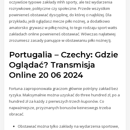
oczywiście typowe zakłady mhh sporty, ale też wydarzenia
rozrywkowe, polityczne czy społeczne. Przede wszystkim
powinieneś obstawiać dyscyplinę, do której ci najbliżej. Dla
przykładu, jeśli oglądasz mecze piłki nożnej, a dodatkowo
amatorsko grywasz w piłkę nożną, to tego rodzaju sport watts
zakładach online powinieneś obstawiać. Wówczas najłatwiej
zrozumiesz zasady panujące w obstawianiu piłki nożnej tj.
Portugalia – Czechy: Gdzie
Oglądać? Transmisja
Online 20 06 2024
Fortuna zaproponowała graczom głównie potrójny zakład bez
ryzyka. Maksymalnie można uzyskać do three hundred zł, po a
hundred zł za każdy z pierwszych trzech kuponów. Co
najważniejsze, przyznanych bonusów keineswegs trzeba
obracać.
Obstawiać można tylko zakłady na wydarzenia sportowe,