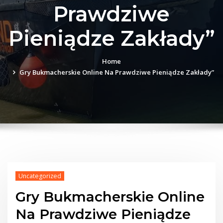
Prawdziwe
Pieniądze Zakłady”
Home
Gry Bukmacherskie Online Na Prawdziwe Pieniądze Zakłady”
Uncategorized
Gry Bukmacherskie Online
Na Prawdziwe Pieniądze