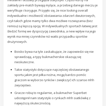
zakłady pre-match bywają mylące, a przebieg danego meczu je
weryfikuje i koryguje. Przyjęło się, że nice looking overall
indywidualne i możliwość obstawiania zdarzeń dwutorowych,
czyli takich gdzie mamy tylko dwa możliwe rozwiązania (bez
remisu) są lepszą opcją. W indywidualnych sportach łatwiej jest
śledzić formę we dyspozycję zawodnika, a new wpływ na jego
wynik ma mniej czynników niż watts przypadku sportów
drużynowych.
Boisko bywa na tyle zaskakujące, że zapowiedzi się nie
sprawdzają, a typy bukmacherskie okazują się
nieskuteczne.
Takie statystyki dotyczące najczęściej obstawianego
sportu jakim jest piłka nożna, mogą bardzo pomóc
graczom w wyborze rynków i zwiększyć ich szanse mhh
zwycięstwo.
Gracze robią to regularnie, a bukmacher Superbet
udostępnił nam statystyki o rynkach mhh siatkówkę z
najwyższą skutecznością.