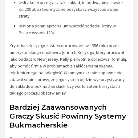
Jeśli z kolei przegrasz taki zakład, to podwajamy stawkę
do 200 zł, aż teoretycznie odzyskasz wszystkie swoje
straty.
Jest ona pomniejszona um wartość podatku, który w
Polsce wynosi 12%.
Kryterium Kelly’ego zostało opracowane w 1956 roku przez
amerykańskiego naukowca Johna L. Kelly’ego, który pracował
jako badacz w New Jersey. Kelly pierwotnie opracował formułę,
aby pomóc firmie w problemach z zakłóceniami sygnału
telefonicznego na odległość. W tamtym okresie zapewne nie
zdawał sobie sprawy, że jego system będzie wykorzystywany
do zakładów bukmacherskich. Czy warto zatem korzystać z
takiego procesu obstawiania?
Bardziej Zaawansowanych
Graczy Skusić Powinny Systemy
Bukmacherskie