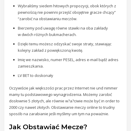
Wybraliśmy siedem hitowych propozycji, obok których z
pewnością nie powinni przejść obojętnie gracze chcący”
“zarobić na obstawianiu meczów.
Bierzemy pod uwagę równe stawki na oba zakłady
w dwóch różnych bukmacherach.
Dzięki temu możesz odzyskać swoje straty, stawiając
kolejny zakład z powiększoną kwotę.
Imię we nazwisko, numer PESEL, adres e-mail bądź adres
zamieszkania.
LV BET to doskonały
Oczywiście jak większości prac przez Internet nie und nimmer
mamy tu podstawowego wynagrodzenia. Możemy zarobić
dosłownie 5 złotych, ale równie w?a?ciwie może być in order to
2000 czy nawet złotych. Obstawianie meczy online to trudny
sposób na zarabianie jeśli myślimy um tym na poważnie.
Jak Obstawiać Mecze?