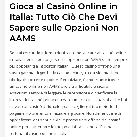
Gioca al Casinò Online in
Italia: Tutto Ciò Che Devi
Sapere sulle Opzioni Non
AAMS
Se stai cercando informazioni su come giocare al casinò online
in Italia, sei nel posto giusto. Le opzioni non AAMS sono sempre
più popolari tra i giocatori italiani. Questi casinò offrono una
vasta gamma di giochi da casinò online, tra cui slot machine,
blackjack, roulette e poker. Per iniziare, è importante trovare
un casinò online non AAMS che sia affidabile e sicuro.
Assicurati sempre di leggere le recensioni e di verificare la
licenza del casinò prima di creare un account. Una volta che hai
trovato un casinò affidabile, puoi scegliere il tuo metodo di
pagamento preferito e iniziare a giocare. Non dimenticare di
approfittare dei bonus e delle promozioni offerte dal casinò
online per aumentare le tue possibilità di vincita. Buona
fortuna al casinò online in Italia!