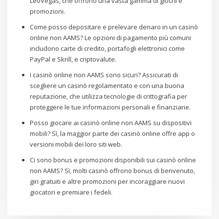
LeoVegas, che offrono una vasta gamma di giochi e
promozioni.
Come posso depositare e prelevare denaro in un casinò
online non AAMS? Le opzioni di pagamento più comuni
includono carte di credito, portafogli elettronici come
PayPal e Skrill, e criptovalute.
I casinò online non AAMS sono sicuri? Assicurati di
scegliere un casinò regolamentato e con una buona
reputazione, che utilizza tecnologie di crittografia per
proteggere le tue informazioni personali e finanziarie.
Posso giocare ai casinò online non AAMS su dispositivi
mobili? Sì, la maggior parte dei casinò online offre app o
versioni mobili dei loro siti web.
Ci sono bonus e promozioni disponibili sui casinò online
non AAMS? Sì, molti casinò offrono bonus di benvenuto,
giri gratuiti e altre promozioni per incoraggiare nuovi
giocatori e premiare i fedeli.