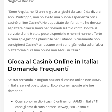
Negative Review:
“Sono Angela, ho 42 anni e gioco ai giochi da casinò da diversi
anni. Purtroppo, non ho avuto una buona esperienza con il
casinò online CasinoY. Ho depositato dei fondi, ma ho dovuto
aspettare diversi giorni per riceverli sul mio conto. Inoltre, il
servizio clienti è stato poco disponibile e non mi hanno offerto
alcuna spiegazione plausibile per il ritardo. Sicuramente non
consiglierei CasinoY a nessuno e mi sono già rivolta ad un’altra
piattaforma di casinò online non AAMS in Italia.”
Gioca al Casinò Online in Italia:
Domande Frequenti
Se stai cercando le migliori opzioni di casinò online non AAMS
in Italia, sei nel posto giusto. Ecco alcune risposte alle tue
domande:
Quali sono i migliori casinò online non AAMS in Italia? Ti
consigliamo di considerare Betway, 888 Casino e