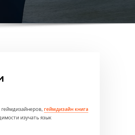
и
ля геймдизайнеров,
геймдизайн книга
димости изучать язык