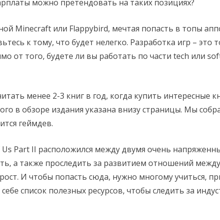
зарплаты можно претендовать на таких позициях?
й Minecraft или Flappybird, мечтая попасть в топы ап
ьтесь к тому, что будет нелегко. Разработка игр – это 
о от того, будете ли вы работать по части tech или soft 
итать менее 2-3 книг в год, когда купить интересные к
ого в обзоре издания указана внизу страницы. Мы соб
ится геймдев.
of Us Part II расположился между двумя очень напряжен
ть, а также проследить за развитием отношений между 
прост. И чтобы попасть сюда, нужно многому учиться, 
 себе список полезных ресурсов, чтобы следить за инд