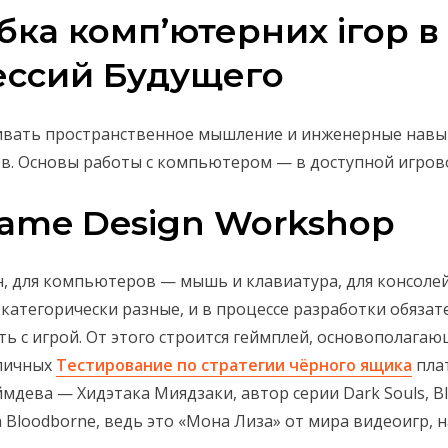
ка комп’ютерних ігор в 
ссий Будущего
вать пространственное мышление и инженерные навы
в. Основы работы с компьютером — в доступной игров
 Game Design Workshop
, для компьютеров — мышь и клавиатура, для консолей
 категорически разные, и в процессе разработки обяза
 с игрой. От этого строится геймплей, основополагающ
зличных
Тестирование по стратегии чёрного ящика
плат
мдева — Хидэтака Миядзаки, автор серии Dark Souls, Bloo
Bloodborne, ведь это «Мона Лиза» от мира видеоигр, 