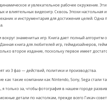
 динамическое и увлекательное рабочее окружение. Эт
ых и влиятельных видеоигр. Сквозь Эпохи настольная и
ханик и инструментария для достижения целей. Одна па
а.
и вокруг знаменитых игр. Книга дает полный алгоритм 
Данная книга для любителей игр, геймдизайнеров, гейм
только второе издание, поскольку первое имеет доста
оят из 3 фаз — действий, политики и производства.
е как такие компании как Nintendo, Sony, Sega стали т
ь, я только за, чтобы фотография в нашем городе развив
зможные детали по настолкам, прежде всего Гикач совет