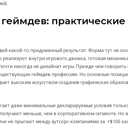
ей.
в геймдев: практические
ей какой-то придуманный результат. Форма тут не особ
о реализуют внутри игрового движка, готовая механика
почти никогда не дизайнит игры. Прежде чем говорить 
 существующих геймдев профессиях. Но основные позиц
дает высоким искусством создания графических образов
агает даже минимальные декларируемые условия тольк
получают меньше, чем в корпоративном сегменте. Но в
Они не прыгают между аутсорс-компаниями за +$100 ка