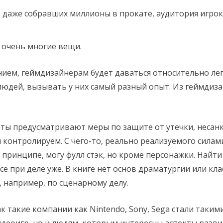
, даже собравших миллионы в прокате, аудитория игрок
 очень многие вещи.
нием, геймдизайнерам будет даваться относительно лег
людей, вызывать у них самый разный опыт. Из геймдиз
айты предусматривают меры по защите от утечки, неса
 контролируем. С чего-то, реально реализуемого сила
 в принципе, могу фулл стэк, но кроме персонажки. На
се при деле уже. В книге нет основ драматургии или к
 например, по сценарному делу.
к такие компании как Nintendo, Sony, Sega стали таким