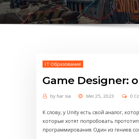
IT Образование
Game Designer: 
by
har sia
Mei 25, 2023
0 C
К слову, у Unity есть свой аналог, ко
которые хотят попробовать прототип
программирования. Один из гениев с