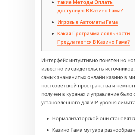
такие Методы Оплаты
доступную В Казино Гама?
Игровые Автоматы Гама
Какая Программа лояльности
Предлагается В Казино Гама?
Интерфейс интуитивно понятен но нов
известно из свидетельств источников,
самых знаменитых онлайн казино в ми
постсоветской пространства и немноги
получен в куранах и управление было
установленного для VIP-уровня лимит
Нормализаторской они становятся
Казино Гама мутуара разнообразн