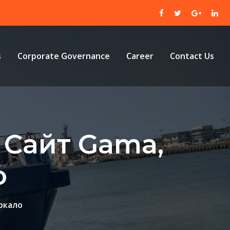
s
Corporate Governance
Career
Contact Us
Сайт Gama,
о
ркало