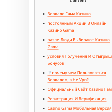
Content
Зеркало Гама Казино
постоянным Акции В Онлайн
Казино Gama
разве Люди Выбирают Казино
Gama
условия Получения И Отыгрыш
Бонусов
почему чем Пользоваться
Зеркалом, а Не Vpn?
Официальный Сайт Казино Гам
Регистрация И Верификация
Casino Gama Мобильная Версия