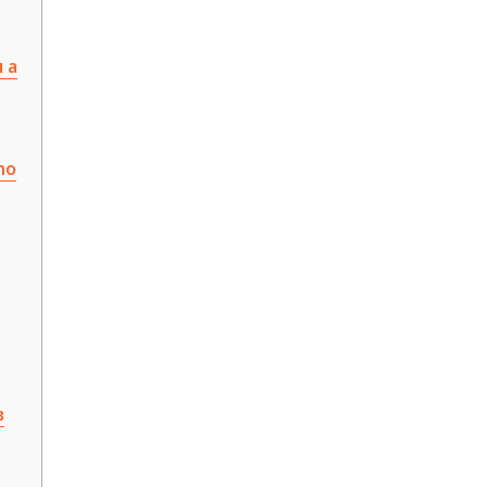
 а
no
в