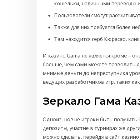
кошельки, наличными переводы 
Пользователи смогут рассчитыват
Также для них требуется более н
Там находится герб Кюрасао, кл
И казино Gama не является кроме – он
больше, чем сами можете позволить да
мнимые деньги до непреступника уров
ведущих разработчиков игр, таких как 
Зеркало Гама Ка
Одноиз, новые игроки быть получить 
депозиты, участие в турнирах же други
можно сделать, перейдя в сайт казино