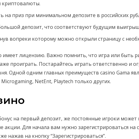
и криптовалюты.
ь на приз при минимальном депозите в российских руб
ебольшой депозит, что соответствуют будущим выигры
икнув вопреки которому можно открыли страницу с нео
о имеет лицензию. Важно помнить, что игра или быть р
же проиграть. Постарайтесь играть ответственно и огр
ня. Одной одним главных преимуществ casino Gama явл
Microgaming, NetEnt, Playtech только других.
зино
бонус на первый депозит, же постоянные игроки может
е акции. Для начала вам нужно зарегистрироваться на с
 же нажав на кнопку “Зарегистрироваться”.