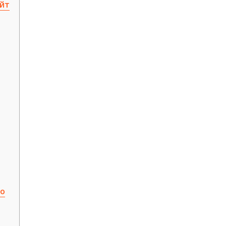
айт
но