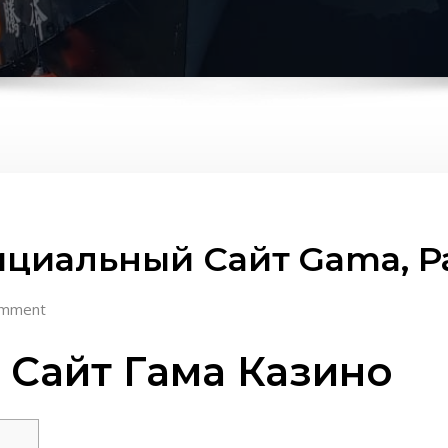
ициальный Сайт Gama, Р
omment
Сайт Гама Казино