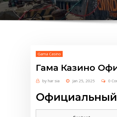
Gama Casino
Гама Казино Оф
by
har sia
Jan 25, 2025
0 C
Официальный 