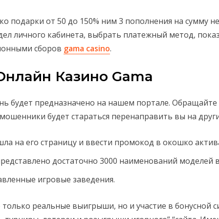
ко подарки от 50 до 150% ним 3 пополнения на сумму н
дел личного кабинета, выбрать платежный метод, показ
сионными сборов
gama casino
.
 Онлайн Казино Gama
ень будет предназначено на нашем портале. Обращайте 
 мошенники будет стараться перенаправить вы на други
шла на его страницу и ввести промокод в окошко актив
представлено достаточно 3000 наименований моделей в
авленные игровые заведения.
 только реальные выигрыши, но и участие в бонусной с