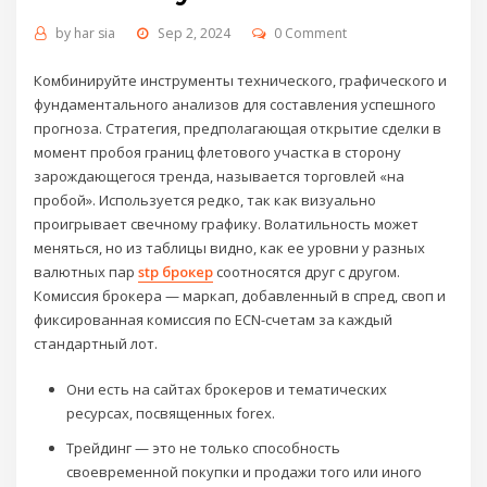
by
har sia
Sep 2, 2024
0 Comment
Комбинируйте инструменты технического, графического и
фундаментального анализов для составления успешного
прогноза. Стратегия, предполагающая открытие сделки в
момент пробоя границ флетового участка в сторону
зарождающегося тренда, называется торговлей «‎на
пробой»‎. Используется редко, так как визуально
проигрывает свечному графику. Волатильность может
меняться, но из таблицы видно, как ее уровни у разных
валютных пар
stp брокер
соотносятся друг с другом.
Комиссия брокера — маркап, добавленный в спред, своп и
фиксированная комиссия по ECN-счетам за каждый
стандартный лот.
Они есть на сайтах брокеров и тематических
ресурсах, посвященных forex.
Трейдинг — это не только способность
своевременной покупки и продажи того или иного