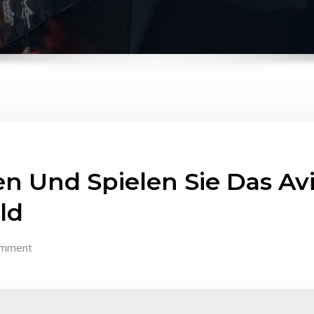
en Und Spielen Sie Das Avi
ld
omment