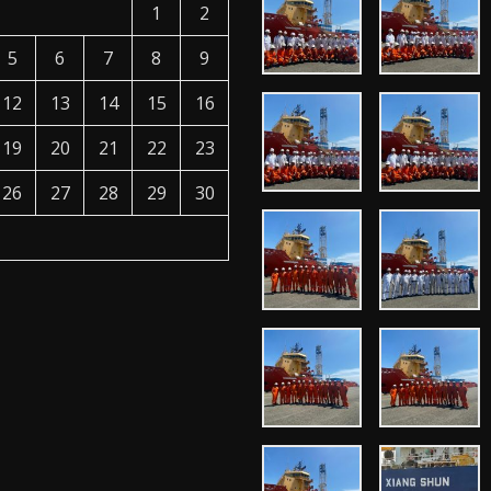
1
2
5
6
7
8
9
12
13
14
15
16
19
20
21
22
23
26
27
28
29
30