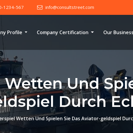
0-1234-567
info@consultstreet.com
ny Profile
Company Certification
Our Busines
l Wetten Und Spi
eldspiel Durch E
gerspiel Wetten Und Spielen Sie Das Aviator-geldspiel Dur