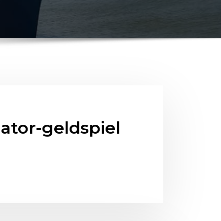
ator-geldspiel