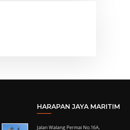
HARAPAN JAYA MARITIM
Jalan Walang Permai No.16A,