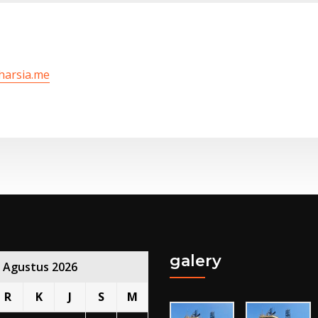
/harsia.me
galery
Agustus 2026
R
K
J
S
M