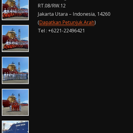
RT.08/RW.12
Jakarta Utara – Indonesia, 14260
(
Dapatkan Petunjuk Arah
)
Tel : +6221-22496421