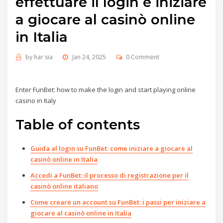
effettuare il login e iniziare
a giocare al casinò online
in Italia
by
har sia
Jan 24, 2025
0 Comment
Enter FunBet: how to make the login and start playing online
casino in Italy
Table of contents
Guida al login su FunBet: come iniziare a giocare al
casinò online in Italia
Accedi a FunBet: il processo di registrazione per il
casinò online italiano
Come creare un account su FunBet: i passi per iniziare a
giocare al casinò online in Italia