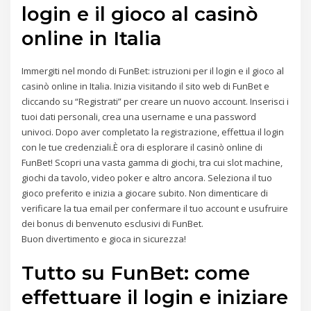
login e il gioco al casinò
online in Italia
Immergiti nel mondo di FunBet: istruzioni per il login e il gioco al
casinò online in Italia. Inizia visitando il sito web di FunBet e
cliccando su “Registrati” per creare un nuovo account. Inserisci i
tuoi dati personali, crea una username e una password
univoci. Dopo aver completato la registrazione, effettua il login
con le tue credenziali.È ora di esplorare il casinò online di
FunBet! Scopri una vasta gamma di giochi, tra cui slot machine,
giochi da tavolo, video poker e altro ancora. Seleziona il tuo
gioco preferito e inizia a giocare subito. Non dimenticare di
verificare la tua email per confermare il tuo account e usufruire
dei bonus di benvenuto esclusivi di FunBet.
Buon divertimento e gioca in sicurezza!
Tutto su FunBet: come
effettuare il login e iniziare