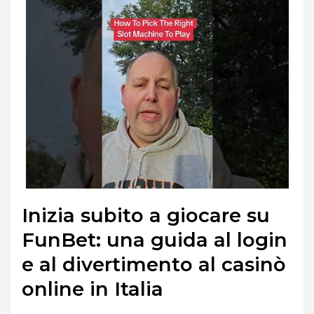
Inizia subito a giocare su
FunBet: una guida al login
e al divertimento al casinò
online in Italia