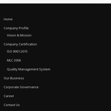
Home
Company Profile
Vision & Mission
Company Certification
ISO 9001:2015
MLC 2006
Quality Management System
Our Business
Corporate Governance
Career
Contact Us