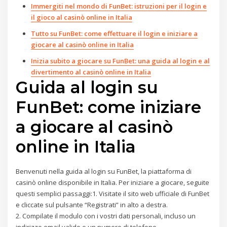
Immergiti nel mondo di FunBet: istruzioni per il login e
il gioco al casinò online in Italia
Tutto su FunBet: come effettuare il login e iniziare a
giocare al casinò online in Italia
Inizia subito a giocare su FunBet: una guida al login e al
divertimento al casinò online in Italia
Guida al login su
FunBet: come iniziare
a giocare al casinò
online in Italia
Benvenuti nella guida al login su FunBet, la piattaforma di
casinò online disponibile in Italia. Per iniziare a giocare, seguite
questi semplici passaggi:1. Visitate il sito web ufficiale di FunBet
e cliccate sul pulsante “Registrati” in alto a destra.
2. Compilate il modulo con i vostri dati personali, incluso un
indirizzo email valido e un numero di telefono.