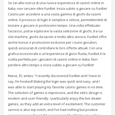
Se sei alla ricerca di una nuova esperienza di casinò online in
Italia, non cercare oltre FunBet. Inizia subito a giocare su FunBet
Casino per accedere a una vasta gamma di giochi da casinò
online. Il processo di login è semplice e veloce, permettendoti di
iniziare a giocare in pochissimo tempo. Una volta effettuato
l’accesso, potrai esplorare la vasta selezione di giochi, tra cui
slot machine, giochi da tavolo e molto altro ancora. FunBet offre
anche bonus e promozioni esclusive per i nuovi giocatori,
quindi assicurati di controllare le loro offerte attuali. Con una
grafica eccezionale e un’esperienza di gioco fluida, FunBet è la
scelta perfetta per i giocatori di casinò online in Italia. Non
perdere altro tempo e inizia subito a giocare su FunBet!
Maria, 35, writes: “I recently discovered FunBet and I have to
say, I’m hooked! Making the login was quick and easy, and I
was able to start playing my favorite casino games in no time.
The selection of games is impressive, and the site’s design is
modern and user-friendly. I particularly enjoy the live dealer
games, as they add an extra level of excitement. The customer
service is also top-notch, and I’ve had nothing but positive