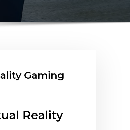
eality Gaming
ual Reality