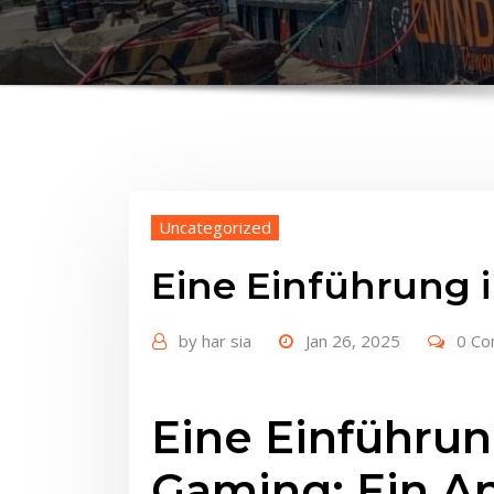
Uncategorized
Eine Einführung i
by
har sia
Jan 26, 2025
0 C
Eine Einführun
Gaming: Ein An