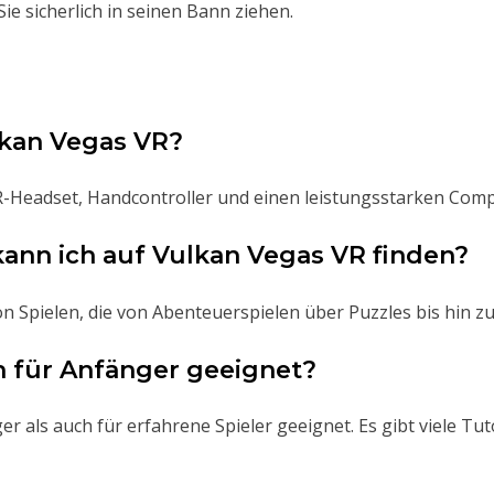
ie sicherlich in seinen Bann ziehen.
lkan Vegas VR?
R-Headset, Handcontroller und einen leistungsstarken Comp
kann ich auf Vulkan Vegas VR finden?
von Spielen, die von Abenteuerspielen über Puzzles bis hin 
h für Anfänger geeignet?
r als auch für erfahrene Spieler geeignet. Es gibt viele Tuto