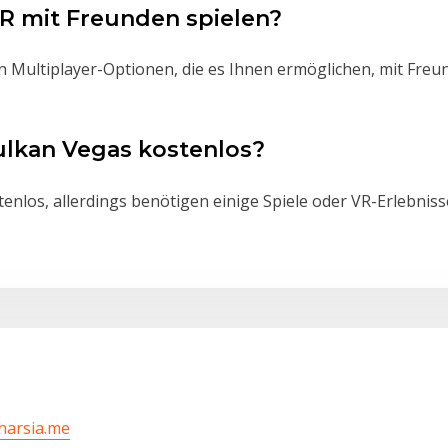
VR mit Freunden spielen?
ten Multiplayer-Optionen, die es Ihnen ermöglichen, mit Fre
Vulkan Vegas kostenlos?
stenlos, allerdings benötigen einige Spiele oder VR-Erlebni
/harsia.me