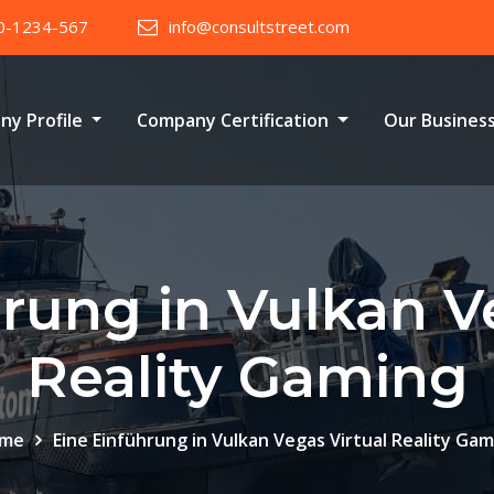
0-1234-567
info@consultstreet.com
ny Profile
Company Certification
Our Busines
rung in Vulkan V
Reality Gaming
me
Eine Einführung in Vulkan Vegas Virtual Reality Ga