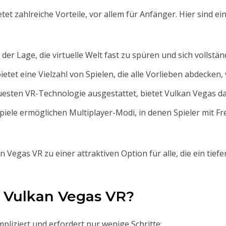
et zahlreiche Vorteile, vor allem für Anfänger. Hier sind e
n der Lage, die virtuelle Welt fast zu spüren und sich vollst
etet eine Vielzahl von Spielen, die alle Vorlieben abdecken,
esten VR-Technologie ausgestattet, bietet Vulkan Vegas das
piele ermöglichen Multiplayer-Modi, in denen Spieler mit F
gas VR zu einer attraktiven Option für alle, die ein tiefe
 Vulkan Vegas VR?
pliziert und erfordert nur wenige Schritte: