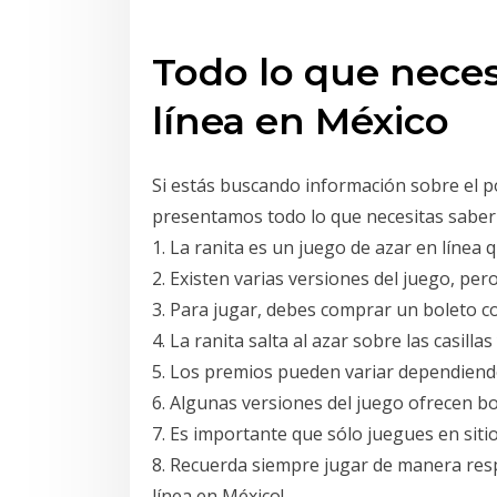
Todo lo que necesi
línea en México
Si estás buscando información sobre el pop
presentamos todo lo que necesitas saber
1. La ranita es un juego de azar en línea
2. Existen varias versiones del juego, per
3. Para jugar, debes comprar un boleto c
4. La ranita salta al azar sobre las casilla
5. Los premios pueden variar dependiendo 
6. Algunas versiones del juego ofrecen b
7. Es importante que sólo juegues en siti
8. Recuerda siempre jugar de manera respo
línea en México!