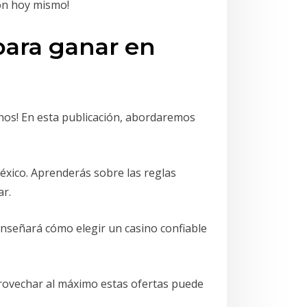
ión hoy mismo!
 para ganar en
anos! En esta publicación, abordaremos
xico. Aprenderás sobre las reglas
ar.
enseñará cómo elegir un casino confiable
rovechar al máximo estas ofertas puede