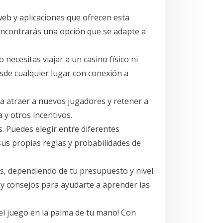
web y aplicaciones que ofrecen esta
encontrarás una opción que se adapte a
 necesitas viajar a un casino físico ni
esde cualquier lugar con conexión a
a atraer a nuevos jugadores y retener a
 y otros incentivos.
s. Puedes elegir entre diferentes
 sus propias reglas y probabilidades de
as, dependiendo de tu presupuesto y nivel
s y consejos para ayudarte a aprender las
el juego en la palma de tu mano! Con