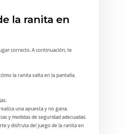
e la ranita en
ugar correcto. A continuación, te
ómo la ranita salta en la pantalla.
as.
realiza una apuesta y no gana.
ncias y medidas de seguridad adecuadas.
e y disfruta del juego de la ranita en