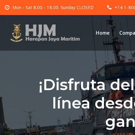
Skip
Mon - Sat 8.00 - 18.00. Sunday CLOSED
+14 1-80
to
content
Home
Compa
¡Disfruta de
línea desd
gan