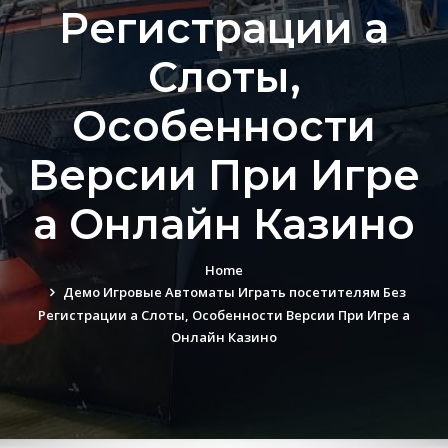
Регистрации а
Слоты,
Особенности
Версии При Игре
а Онлайн Казино
Home
Демо Игровые Автоматы Играть посетителям Без
Регистрации а Слоты, Особенности Версии При Игре а
Онлайн Казино