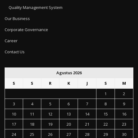
Quality Management System
Our Business
Corporate Governance
Career
Contact Us
Agustus 2026
S
S
R
K
J
S
M
1
2
3
4
5
6
7
8
9
10
11
12
13
14
15
16
17
18
19
20
21
22
23
24
25
26
27
28
29
30