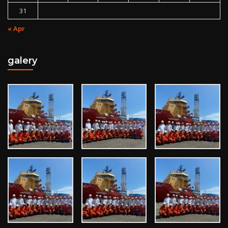
31
« Apr
galery