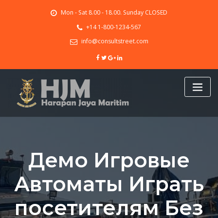
Skip
Mon - Sat 8.00 - 18.00. Sunday CLOSED
to
content
+14 1-800-1234-567
info@consultstreet.com
Демо Игровые
Автоматы Играть
посетителям Без