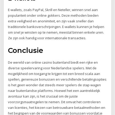
E-wallets, zoals PayPal, Skrill en Neteller, winnen snel aan
populariteit onder online gokkers. Deze methoden bieden
extra veiligheid en anonimiteit, en zijn vaak sneller dan
traditionele bankoverschrijvingen. E-wallets kunnen je helpen
om snel je winsten op te nemen, meestal binnen enkele uren.
Ze zijn ook handig voor internationale transacties.
Conclusie
De wereld van online casino buitenland biedt een rijke en
diverse speelervaring voor Nederlandse spelers. Met de
mogelijkheid om toegang te krijgen tot een breed scala aan
spellen, genereuze bonussen en verschillende betalingsopties
is het geen wonder dat steeds meer spelers de stap wagen
naar buitenlandse platforms. Hoewel het een aantrekkelijk
avontuur kan zijn, is het cruciaal om de juiste
voorzorgsmaatregelen te nemen. Dit omvat het controleren
van licenties, het kiezen van betrouwbare betaalmethoden en
het begrijpen van de voorwaarden van bonussen voordat je