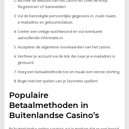
Bezoek de website van het casino en zoek de knop
‘Registreren’ of ‘Aanmelden’.
Vul de benodigde persoonlijke gegevens in, zoals naam,
e-mailadres en geboortedatum.
Creëer een veilige wachtwoord en vul eventueel
aanvullende informatie in.
Accepteer de algemene voorwaarden van het casino.
Verifieer je account via de link die naar je e-mailadres is
gestuurd.
Voeg een betaalmethode toe en maak een eerste storting.
Begin met het spelen van je favoriete spellen!
Populaire
Betaalmethoden in
Buitenlandse Casino’s
Bij buitenlandse online casino’s zul je merken dat er een breed