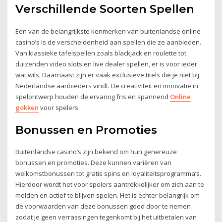
Verschillende Soorten Spellen
Een van de belangrijkste kenmerken van buitenlandse online
casino’s is de verscheidenheid aan spellen die ze aanbieden.
Van klassieke tafelspellen zoals blackjack en roulette tot
duizenden video slots en live dealer spellen, er is voor ieder
wat wils. Daarnaast zijn er vaak exclusieve titels die je niet bij
Nederlandse aanbieders vindt. De creativiteit en innovatie in
spelontwerp houden de ervaring fris en spannend
Online
gokken
voor spelers.
Bonussen en Promoties
Buitenlandse casino’s zijn bekend om hun genereuze
bonussen en promoties. Deze kunnen variëren van
welkomstbonussen tot gratis spins en loyaliteitsprogramma’s.
Hierdoor wordt het voor spelers aantrekkelijker om zich aan te
melden en actief te blijven spelen. Het is echter belangrijk om
de voorwaarden van deze bonussen goed door te nemen
zodat je geen verrassingen tegenkomt bij het uitbetalen van