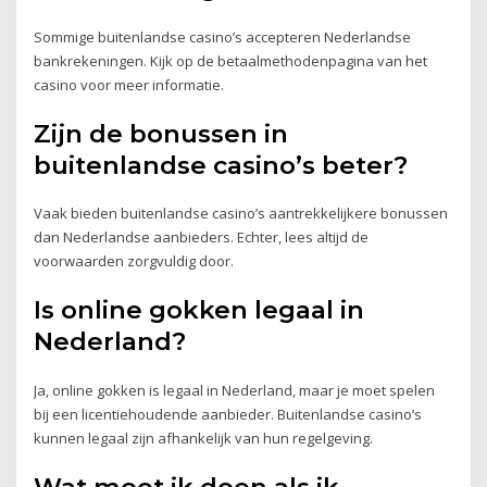
Sommige buitenlandse casino’s accepteren Nederlandse
bankrekeningen. Kijk op de betaalmethodenpagina van het
casino voor meer informatie.
Zijn de bonussen in
buitenlandse casino’s beter?
Vaak bieden buitenlandse casino’s aantrekkelijkere bonussen
dan Nederlandse aanbieders. Echter, lees altijd de
voorwaarden zorgvuldig door.
Is online gokken legaal in
Nederland?
Ja, online gokken is legaal in Nederland, maar je moet spelen
bij een licentiehoudende aanbieder. Buitenlandse casino’s
kunnen legaal zijn afhankelijk van hun regelgeving.
Wat moet ik doen als ik