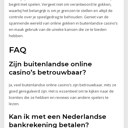
begint met spelen. Vergeet niet om verantwoord te gokken,
waarbij het belangrijk is om je grenzen te stellen en altijd de
controle over je speelgedrag te behouden. Geniet van de
spannende wereld van online gokken in buitenlandse casino’s
en maak gebruik van de unieke kansen die ze te bieden
hebben.
FAQ
Zijn buitenlandse online
casino’s betrouwbaar?
Ja, veel buitenlandse online casino’s zijn betrouwbaar, mits ze
goed gereguleerd zijn. Het is essentieel om te kijken naar de
licenties die ze hebben en reviews van andere spelers te
lezen.
Kan ik met een Nederlandse
bankrekening betalen?