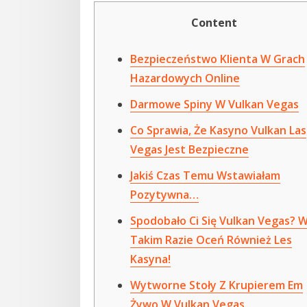
Content
Bezpieczeństwo Klienta W Grach
Hazardowych Online
Darmowe Spiny W Vulkan Vegas
Co Sprawia, Że Kasyno Vulkan Las
Vegas Jest Bezpieczne
Jakiś Czas Temu Wstawiałam
Pozytywna…
Spodobało Ci Się Vulkan Vegas? 
Takim Razie Oceń Również Les
Kasyna!
Wytworne Stoły Z Krupierem Em
Żywo W Vulkan Vegas