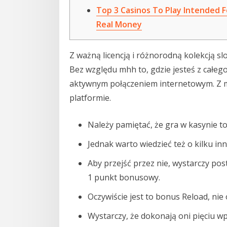
Top 3 Casinos To Play Intended F
Real Money
Z ważną licencją i różnorodną kolekcją s
Bez względu mhh to, gdzie jesteś z całeg
aktywnym połączeniem internetowym. Z m
platformie.
Należy pamiętać, że gra w kasynie 
Jednak warto wiedzieć też o kilku i
Aby przejść przez nie, wystarczy po
1 punkt bonusowy.
Oczywiście jest to bonus Reload, nie
Wystarczy, że dokonają oni pięciu wp