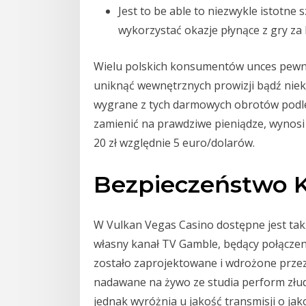
Jest to be able to niezwykle istotne
wykorzystać okazje płynące z gry za
Wielu polskich konsumentów unces pewno
uniknąć wewnętrznych prowizji bądź niek
wygrane z tych darmowych obrotów podl
zamienić na prawdziwe pieniądze, wynosi 
20 zł względnie 5 euro/dolarów.
Bezpieczeństwo K
W Vulkan Vegas Casino dostępne jest takż
własny kanał TV Gamble, będący połączenie
zostało zaprojektowane i wdrożone przez
nadawane na żywo ze studia perform złu
jednak wyróżnia u jakość transmisji o jak