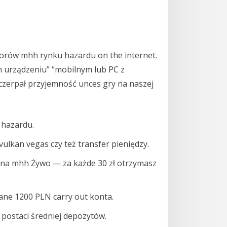
yborów mhh rynku hazardu on the internet.
m urządzeniu” “mobilnym lub PC z
zerpał przyjemność unces gry na naszej
 hazardu.
ulkan vegas czy też transfer pieniędzy.
syna mhh Żywo — za każde 30 zł otrzymasz
nane 1200 PLN carry out konta.
 postaci średniej depozytów.