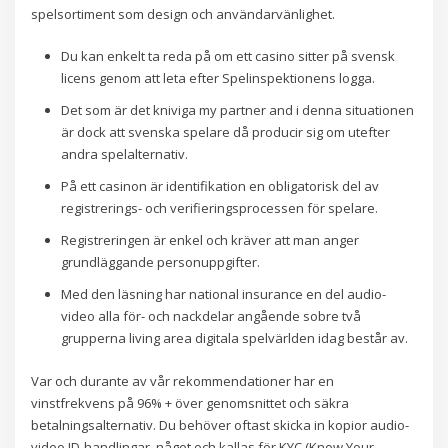
spelsortiment som design och användarvänlighet.
Du kan enkelt ta reda på om ett casino sitter på svensk
licens genom att leta efter Spelinspektionens logga.
Det som är det kniviga my partner and i denna situationen
är dock att svenska spelare då producir sig om utefter
andra spelalternativ.
På ett casinon är identifikation en obligatorisk del av
registrerings- och verifieringsprocessen för spelare.
Registreringen är enkel och kräver att man anger
grundläggande personuppgifter.
Med den läsning har national insurance en del audio-
video alla för- och nackdelar angående sobre två
grupperna living area digitala spelvärlden idag består av.
Var och durante av vår rekommendationer har en
vinstfrekvens på 96% + över genomsnittet och säkra
betalningsalternativ. Du behöver oftast skicka in kopior audio-
video ID-handlingar, något och kallas för KYC (Know Your