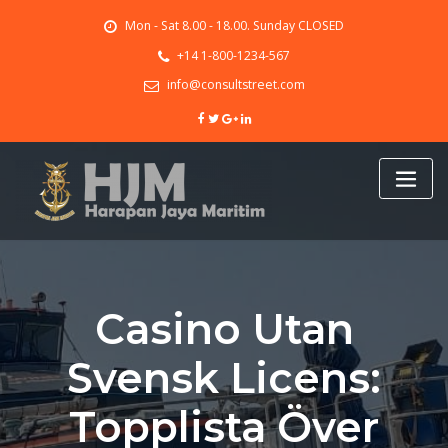
Skip
Mon - Sat 8.00 - 18.00. Sunday CLOSED
to
content
+14 1-800-1234-567
info@consultstreet.com
Casino Utan
Svensk Licens:
Topplista Över