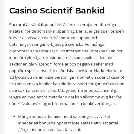
Casino Scientif Bankid
Baccarat är särskilt populärt i Asien och erbjuder ofta höga
insatser för de som söker spänning. Den sveriges spellicensen
kräver att vissa tjänster, såsom kundsupport och
betalningslösningar, erbjuds på svenska. För många
operatörer som riktar sej till en internationell marknad kan det
innebära ytterligare kostnader och komplexitet. I den här
sektionen går vi igenom fördelar och negativa saker med
populära spellicenser för utländska spelsidor. Nackdelarna är
att lyckas du delar noise personliga information scientif casinot
och att svenska banker kan blockera överföringar until casinon
som saknar svensk licens. Uttagstiderna är också ansenligt
längre än med andra metoder o det kan tillkomma avgifter för
både” “valutaväxling och internationella banköverföringar.
Många bonusar kommer med satsningskrav, vilket
innebär att bonusbeloppet måste satsas ett visst antal
gånger innan vinster kan fatras ut.