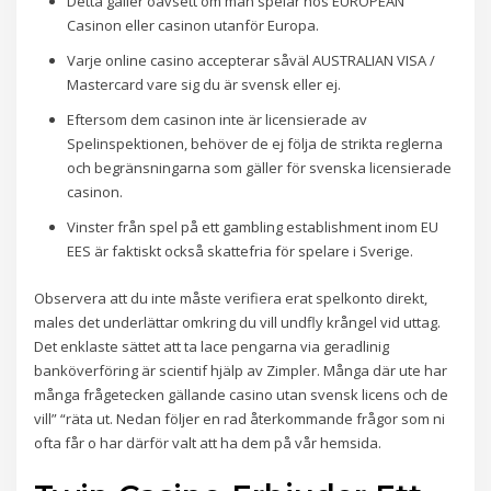
Detta gäller oavsett om man spelar hos EUROPEAN
Casinon eller casinon utanför Europa.
Varje online casino accepterar såväl AUSTRALIAN VISA /
Mastercard vare sig du är svensk eller ej.
Eftersom dem casinon inte är licensierade av
Spelinspektionen, behöver de ej följa de strikta reglerna
och begränsningarna som gäller för svenska licensierade
casinon.
Vinster från spel på ett gambling establishment inom EU
EES är faktiskt också skattefria för spelare i Sverige.
Observera att du inte måste verifiera erat spelkonto direkt,
males det underlättar omkring du vill undfly krångel vid uttag.
Det enklaste sättet att ta lace pengarna via geradlinig
banköverföring är scientif hjälp av Zimpler. Många där ute har
många frågetecken gällande casino utan svensk licens och de
vill” “räta ut. Nedan följer en rad återkommande frågor som ni
ofta får o har därför valt att ha dem på vår hemsida.