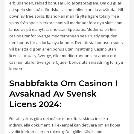
erbjudanden, reload bonusar 6 lojalitetsprogram. Om du gillar
att spela slots på utländska casino online kan du använda drill
down av free spins. Ibland kan man få ytterligare totally free
spins från speltillverkare som vill marknadsföra nya slots som
lanseras på ett nytt casino utan Spelpaus. Moderna on line
casino utanför Sverige mediterranean sea Trustly erbjuder
den bonus för att locka nya kunder. Den första bonusen som vi
vill berätta dig om är en bonus utan insättning. Casino utan
licens i actually Sverige, eller mediterranean sea andra ord
casinon utaför Sverige, erbjuder bonus utan insättning för nya
kunder.
Snabbfakta Om Casinon I
Avsaknad Av Svensk
Licens 2024:
För att lyckas göra det måste man oftast skicka in olika
individuella dokument. Till exempel kan det vara om en kopia
av ditt körkort eller en räkning. Det gäller såväl som