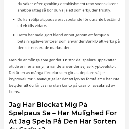
du söker efter gambling establishment utan svensk licens
snabba uttag så bör du välja ett som erbjuder Trustly.
Du kan välja att pausa erat spelande för durante bestämd
tid elr tills vidare.
Detta har male gjort bland annat genom att förbjuda
betalningsleverantörer som använder BankID att verka på
den olicensierade marknaden.
Men de är många som gör det. En stor del spelare uppskattar
att de är mer anonyma när de använder sej av kryptovalutor.
Det är en av många fördelar som gör att depilare väljer
kryptovalutor. Samtidigt gäller det att lyckas förstå att e här inte
betyder att du får casino utan konto på casino i avsaknad av
licens.
Jag Har Blockat Mig På
Spelpaus Se – Har Mulighed For
At Jag Spela På Den Här Sorten