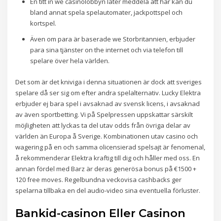
En titt in we casinolobbyn låter meddela att här kan du
bland annat spela spelautomater, jackpottspel och
kortspel.
Även om para är baserade we Storbritannien, erbjuder
para sina tjänster on the internet och via telefon till
spelare över hela världen.
Det som är det kniviga i denna situationen är dock att sveriges
spelare då ser sig om efter andra spelalternativ. Lucky Elektra
erbjuder ej bara spel i avsaknad av svensk licens, i avsaknad
av även sportbetting. Vi på Spelpressen uppskattar särskilt
möjligheten att lyckas ta del utav odds från övriga delar av
världen än Europa å Sverige. Kombinationen utav casino och
wagering på en och samma olicensierad spelsajt är fenomenal,
å rekommenderar Elektra kraftig till dig och håller med oss. En
annan fördel med Barz är deras generösa bonus på €1500 +
120 free moves. Regelbundna veckovisa cashbacks ger
spelarna tillbaka en del audio-video sina eventuella förluster.
Bankid-casinon Eller Casinon