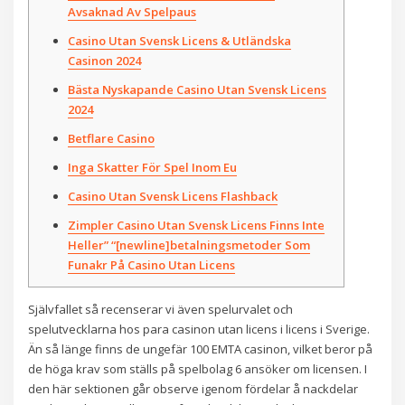
Avsaknad Av Spelpaus
Casino Utan Svensk Licens & Utländska
Casinon 2024
Bästa Nyskapande Casino Utan Svensk Licens
2024
Betflare Casino
Inga Skatter För Spel Inom Eu
Casino Utan Svensk Licens Flashback
Zimpler Casino Utan Svensk Licens Finns Inte
Heller” “[newline]betalningsmetoder Som
Funakr På Casino Utan Licens
Självfallet så recenserar vi även spelurvalet och
spelutvecklarna hos para casinon utan licens i licens i Sverige.
Än så länge finns de ungefär 100 EMTA casinon, vilket beror på
de höga krav som ställs på spelbolag 6 ansöker om licensen. I
den här sektionen går observe igenom fördelar å nackdelar