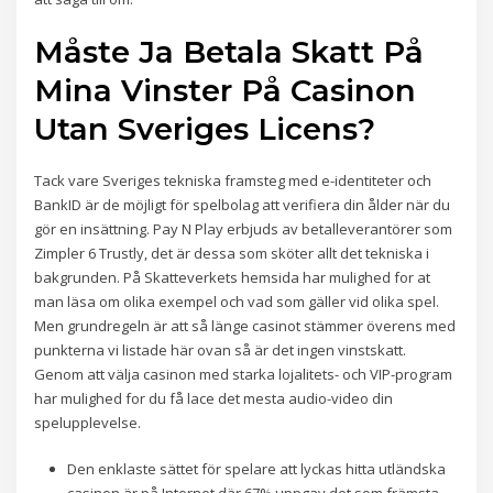
Måste Ja Betala Skatt På
Mina Vinster På Casinon
Utan Sveriges Licens?
Tack vare Sveriges tekniska framsteg med e-identiteter och
BankID är de möjligt för spelbolag att verifiera din ålder när du
gör en insättning. Pay N Play erbjuds av betalleverantörer som
Zimpler 6 Trustly, det är dessa som sköter allt det tekniska i
bakgrunden. På Skatteverkets hemsida har mulighed for at
man läsa om olika exempel och vad som gäller vid olika spel.
Men grundregeln är att så länge casinot stämmer överens med
punkterna vi listade här ovan så är det ingen vinstskatt.
Genom att välja casinon med starka lojalitets- och VIP-program
har mulighed for du få lace det mesta audio-video din
spelupplevelse.
Den enklaste sättet för spelare att lyckas hitta utländska