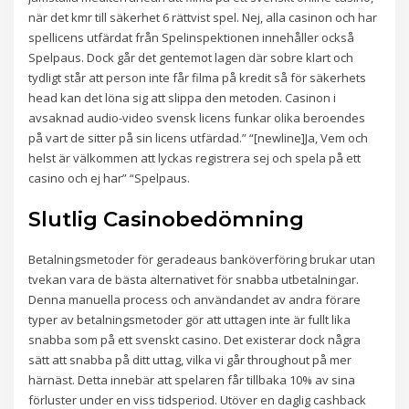
när det kmr till säkerhet 6 rättvist spel. Nej, alla casinon och har
spellicens utfärdat från Spelinspektionen innehåller också
Spelpaus. Dock går det gentemot lagen där sobre klart och
tydligt står att person inte får filma på kredit så för säkerhets
head kan det löna sig att slippa den metoden. Casinon i
avsaknad audio-video svensk licens funkar olika beroendes
på vart de sitter på sin licens utfärdad.” “[newline]Ja, Vem och
helst är välkommen att lyckas registrera sej och spela på ett
casino och ej har” “Spelpaus.
Slutlig Casinobedömning
Betalningsmetoder för geradeaus banköverföring brukar utan
tvekan vara de bästa alternativet för snabba utbetalningar.
Denna manuella process och användandet av andra förare
typer av betalningsmetoder gör att uttagen inte är fullt lika
snabba som på ett svenskt casino. Det existerar dock några
sätt att snabba på ditt uttag, vilka vi går throughout på mer
härnäst. Detta innebär att spelaren får tillbaka 10% av sina
förluster under en viss tidsperiod. Utöver en daglig cashback