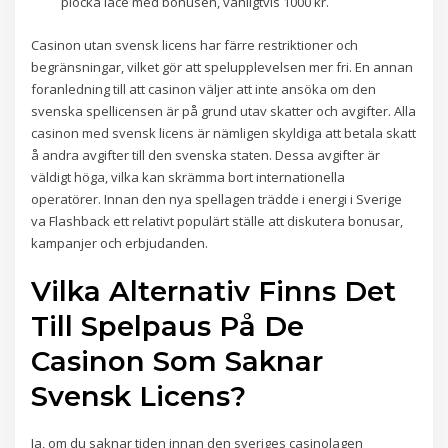
plocka lace med bonusen, vanligtvis 1000 kr.
Casinon utan svensk licens har färre restriktioner och
begränsningar, vilket gör att spelupplevelsen mer fri. En annan
foranledning till att casinon väljer att inte ansöka om den
svenska spellicensen är på grund utav skatter och avgifter. Alla
casinon med svensk licens är nämligen skyldiga att betala skatt
å andra avgifter till den svenska staten. Dessa avgifter är
väldigt höga, vilka kan skrämma bort internationella
operatörer. Innan den nya spellagen trädde i energi i Sverige
va Flashback ett relativt populärt ställe att diskutera bonusar,
kampanjer och erbjudanden.
Vilka Alternativ Finns Det
Till Spelpaus På De
Casinon Som Saknar
Svensk Licens?
Ja, om du saknar tiden innan den sveriges casinolagen