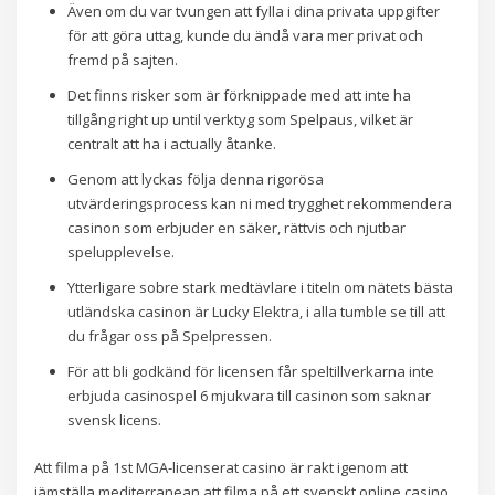
Även om du var tvungen att fylla i dina privata uppgifter
för att göra uttag, kunde du ändå vara mer privat och
fremd på sajten.
Det finns risker som är förknippade med att inte ha
tillgång right up until verktyg som Spelpaus, vilket är
centralt att ha i actually åtanke.
Genom att lyckas följa denna rigorösa
utvärderingsprocess kan ni med trygghet rekommendera
casinon som erbjuder en säker, rättvis och njutbar
spelupplevelse.
Ytterligare sobre stark medtävlare i titeln om nätets bästa
utländska casinon är Lucky Elektra, i alla tumble se till att
du frågar oss på Spelpressen.
För att bli godkänd för licensen får speltillverkarna inte
erbjuda casinospel 6 mjukvara till casinon som saknar
svensk licens.
Att filma på 1st MGA-licenserat casino är rakt igenom att
jämställa mediterranean att filma på ett svenskt online casino,