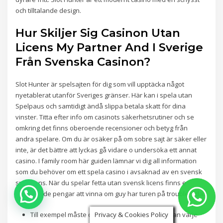
och tilltalande design.
Hur Skiljer Sig Casinon Utan
Licens My Partner And I Sverige
Från Svenska Casinon?
Slot Hunter är spelsajten för dig som vill upptäcka något
nyetablerat utanför Sveriges gränser. Här kan i spela utan
Spelpaus och samtidigt ändå slippa betala skatt för dina
vinster. Titta efter info om casinots säkerhetsrutiner och se
omkring det finns oberoende recensioner och betyg från
andra spelare. Om du är osäker på om sobre sajt är säker eller
inte, är det bättre att lyckas gå vidare o undersöka ett annat
casino. I family room här guiden lämnar vi dig all information
som du behöver om ett spela casino i avsaknad av en svensk
spellicens. När du spelar fetta utan svensk licens finns e
omfattande pengar att vinna om guy har turen på trouble sida.
Till exempel måste du vänta i tre sekunder mellan varje
Privacy & Cookies Policy