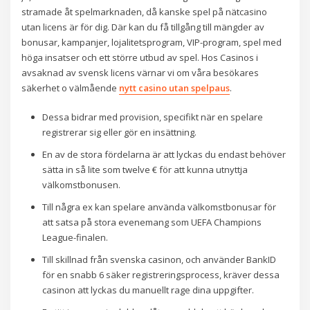
stramade åt spelmarknaden, då kanske spel på nätcasino
utan licens är för dig. Där kan du få tillgång till mängder av
bonusar, kampanjer, lojalitetsprogram, VIP-program, spel med
höga insatser och ett större utbud av spel. Hos Casinos i
avsaknad av svensk licens värnar vi om våra besökares
säkerhet o välmående
nytt casino utan spelpaus
.
Dessa bidrar med provision, specifikt när en spelare
registrerar sig eller gör en insättning.
En av de stora fördelarna är att lyckas du endast behöver
sätta in så lite som twelve € för att kunna utnyttja
välkomstbonusen.
Till några ex kan spelare använda välkomstbonusar för
att satsa på stora evenemang som UEFA Champions
League-finalen.
Till skillnad från svenska casinon, och använder BankID
för en snabb 6 säker registreringsprocess, kräver dessa
casinon att lyckas du manuellt rage dina uppgifter.