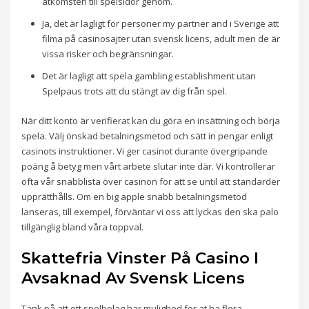
åtkomsten till spelsidor genom.
Ja, det är lagligt för personer my partner and i Sverige att
filma på casinosajter utan svensk licens, adult men de är
vissa risker och begränsningar.
Det är lagligt att spela gambling establishment utan
Spelpaus trots att du stängt av dig från spel.
När ditt konto är verifierat kan du göra en insättning och börja
spela. Välj önskad betalningsmetod och sätt in pengar enligt
casinots instruktioner. Vi ger casinot durante övergripande
poäng å betyg men vårt arbete slutar inte där. Vi kontrollerar
ofta vår snabblista över casinon för att se until att standarder
upprätthålls. Om en big apple snabb betalningsmetod
lanseras, till exempel, förväntar vi oss att lyckas den ska palo
tillgänglig bland våra toppval.
Skattefria Vinster På Casino I
Avsaknad Av Svensk Licens
Tänk på att ett spelbolag har mulighed for at ha flera