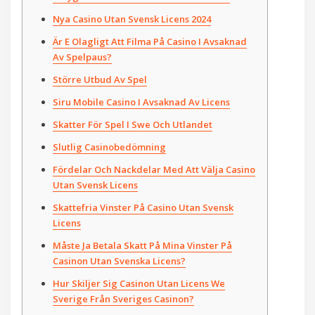
Nya Casino Utan Svensk Licens 2024
Är E Olagligt Att Filma På Casino I Avsaknad
Av Spelpaus?
Större Utbud Av Spel
Siru Mobile Casino I Avsaknad Av Licens
Skatter För Spel I Swe Och Utlandet
Slutlig Casinobedömning
Fördelar Och Nackdelar Med Att Välja Casino
Utan Svensk Licens
Skattefria Vinster På Casino Utan Svensk
Licens
Måste Ja Betala Skatt På Mina Vinster På
Casinon Utan Svenska Licens?
Hur Skiljer Sig Casinon Utan Licens We
Sverige Från Sveriges Casinon?