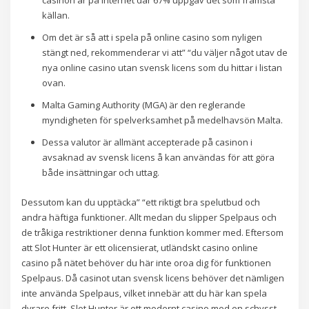
casinon är på Internet där 67% uppgav det som främsta
källan.
Om det är så att i spela på online casino som nyligen
stängt ned, rekommenderar vi att” “du väljer något utav de
nya online casino utan svensk licens som du hittar i listan
ovan.
Malta Gaming Authority (MGA) är den reglerande
myndigheten för spelverksamhet på medelhavsön Malta.
Dessa valutor är allmänt accepterade på casinon i
avsaknad av svensk licens å kan användas för att göra
både insättningar och uttag.
Dessutom kan du upptäcka” “ett riktigt bra spelutbud och
andra häftiga funktioner. Allt medan du slipper Spelpaus och
de tråkiga restriktioner denna funktion kommer med. Eftersom
att Slot Hunter är ett olicensierat, utländskt casino online
casino på nätet behöver du här inte oroa dig för funktionen
Spelpaus. Då casinot utan svensk licens behöver det nämligen
inte använda Spelpaus, vilket innebär att du här kan spela
dyrare fritt. Slot Hunter är ett modernt casino med en schysst