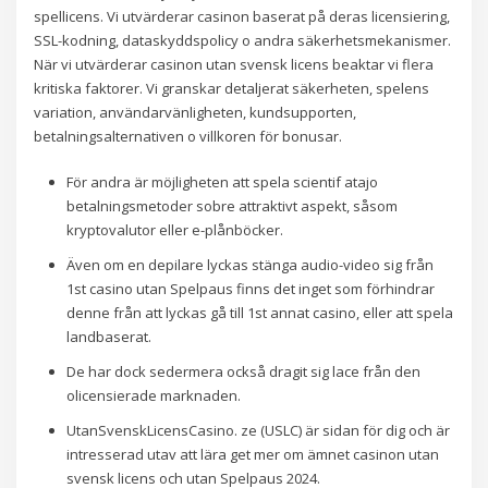
spellicens. Vi utvärderar casinon baserat på deras licensiering,
SSL-kodning, dataskyddspolicy o andra säkerhetsmekanismer.
När vi utvärderar casinon utan svensk licens beaktar vi flera
kritiska faktorer. Vi granskar detaljerat säkerheten, spelens
variation, användarvänligheten, kundsupporten,
betalningsalternativen o villkoren för bonusar.
För andra är möjligheten att spela scientif atajo
betalningsmetoder sobre attraktivt aspekt, såsom
kryptovalutor eller e-plånböcker.
Även om en depilare lyckas stänga audio-video sig från
1st casino utan Spelpaus finns det inget som förhindrar
denne från att lyckas gå till 1st annat casino, eller att spela
landbaserat.
De har dock sedermera också dragit sig lace från den
olicensierade marknaden.
UtanSvenskLicensCasino. ze (USLC) är sidan för dig och är
intresserad utav att lära get mer om ämnet casinon utan
svensk licens och utan Spelpaus 2024.