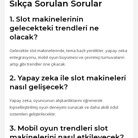
Sıkça Sorulan Sorular
1. Slot makinelerinin
gelecekteki trendleri ne
olacak?
Gelecekte slot makinelerinde, tema bazlı yenilikler, yapay zeka
entegrasyonu, mobil oyun büyümesi ve çevrimiçi turnuvaların
artışı gibi trendler öne çıkacak.
2. Yapay zeka ile slot makineleri
nasıl gelişecek?
Yapay zeka, oyuncunun alışkanlıklarını öğrenerek
kişiselleştirilmiş oyun deneyimi sunacak ve daha akıllı ödül
sistemleri geliştirilecektir.
3. Mobil oyun trendleri slot
makinelerini nasıl etkileyecek?