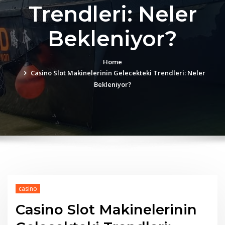
Trendleri: Neler
Bekleniyor?
Home
Casino Slot Makinelerinin Gelecekteki Trendleri: Neler
Bekleniyor?
casino
Casino Slot Makinelerinin