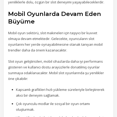
yeniliklerle dolu, özgün bir slot deneyimi yaşayabileceklerdir.
Mobil Oyunlarda Devam Eden
Büyüme
Mobil oyun sektörü, slot makineleri için taşıyıcı bir kuvvet
olmaya devam etmektedir. Gelecekte, oyuncuların slot
oyunlarını her yerde oynayabilmesine olanak tanıyan mobil
trendler daha da önem kazanacaktır.
Slot oyun geliştiricileri, mobil cihazlarda daha iyi performans
gösteren ve kullanıcı dostu arayüzlerle donatılmış oyunlar
sunmaya odaklanacaktır. Mobil slot oyunlarında şu yenilikler
öne çıkabilir:
Kapsamlı grafikleri hızlı yükleme süreleriyle birleştirerek
akıcı bir deneyim sağlamak.
Çok oyunculu modlar ile sosyal bir oyun ortamı
oluşturmak.