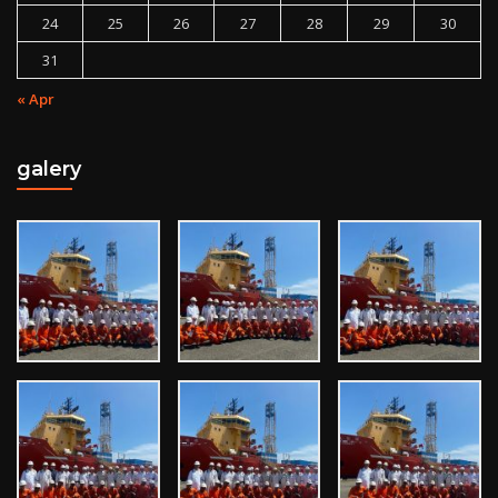
24
25
26
27
28
29
30
31
« Apr
galery