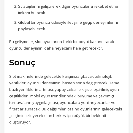
Stratejilerini geliştirerek diğer oyuncularla rekabet etme
imkanı bulacak.
Global bir oyuncu kitlesiyle iletişime geçip deneyimlerini
paylaşabilecek.
Bu gelişmeler, slot oyunlarına farklı bir boyut kazandırarak
oyuncu deneyimini daha heyecanlı hale getirecektir.
Sonuç
Slot makinelerinde gelecekte karşımıza çıkacak teknolojik
yenilikler, oyuncu deneyimini baştan sona değiştirecek. Tema
bazlı yeniliklerin artması, yapay zeka ile kişiselleştirilmiş oyun
çeşitlilikleri, mobil oyun trendlerindeki büyüme ve çevrimiçi
turnuvaların yaygınlaşması, oyunculara yeni heyecanlar ve
fırsatlar sunacak. Bu değişimler, casino oyunlarının gelecekteki
gelişimini izleyecek olan herkes için büyük bir beklenti
oluşturuyor.