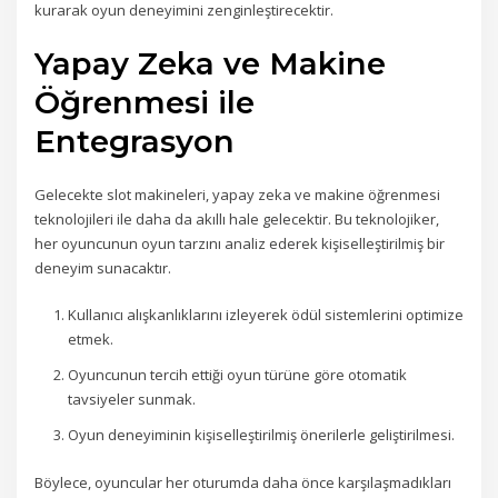
kurarak oyun deneyimini zenginleştirecektir.
Yapay Zeka ve Makine
Öğrenmesi ile
Entegrasyon
Gelecekte slot makineleri, yapay zeka ve makine öğrenmesi
teknolojileri ile daha da akıllı hale gelecektir. Bu teknolojiker,
her oyuncunun oyun tarzını analiz ederek kişiselleştirilmiş bir
deneyim sunacaktır.
Kullanıcı alışkanlıklarını izleyerek ödül sistemlerini optimize
etmek.
Oyuncunun tercih ettiği oyun türüne göre otomatik
tavsiyeler sunmak.
Oyun deneyiminin kişiselleştirilmiş önerilerle geliştirilmesi.
Böylece, oyuncular her oturumda daha önce karşılaşmadıkları