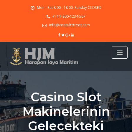
Skip
Mon - Sat 8.00 - 18.00. Sunday CLOSED
to
content
+14 1-800-1234-567
info@consultstreet.com
Casino Slot
Makinelerinin
Gelecekteki