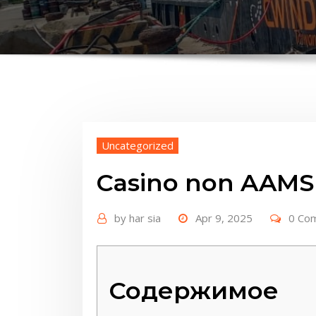
Uncategorized
Casino non AAMS in
by
har sia
Apr 9, 2025
0 Co
Содержимое