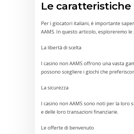
Le caratteristiche 
Per i giocatori italiani, è importante sap
AAMS. In questo articolo, esploreremo le p
La libertà di scelta
I casino non AAMS offrono una vasta gamma d
possono scegliere i giochi che preferiscon
La sicurezza
I casino non AAMS sono noti per la loro si
e delle loro transazioni finanziarie.
Le offerte di benvenuto