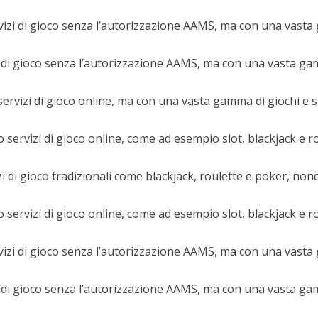
vizi di gioco senza l’autorizzazione AAMS, ma con una vasta 
i di gioco senza l’autorizzazione AAMS, ma con una vasta gam
 servizi di gioco online, ma con una vasta gamma di giochi e s
 servizi di gioco online, come ad esempio slot, blackjack e ro
i di gioco tradizionali come blackjack, roulette e poker, nonc
 servizi di gioco online, come ad esempio slot, blackjack e ro
vizi di gioco senza l’autorizzazione AAMS, ma con una vasta 
i di gioco senza l’autorizzazione AAMS, ma con una vasta gam