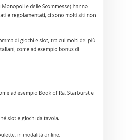
 dei Monopoli e delle Scommesse) hanno
ati e regolamentati, ci sono molti siti non
mma di giochi e slot, tra cui molti dei più
 italiani, come ad esempio bonus di
, come ad esempio Book of Ra, Starburst e
hé slot e giochi da tavola.
ulette, in modalità online.