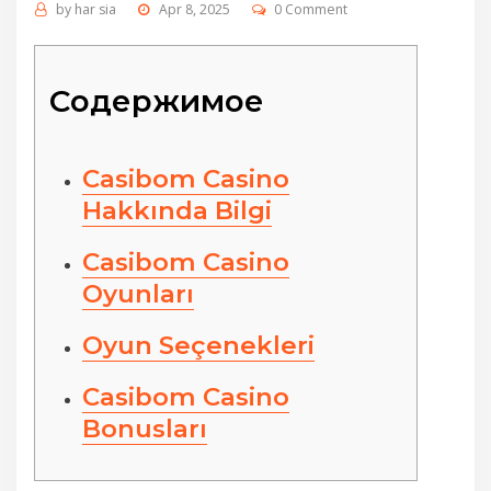
by
har sia
Apr 8, 2025
0 Comment
Содержимое
Casibom Casino
Hakkında Bilgi
Casibom Casino
Oyunları
Oyun Seçenekleri
Casibom Casino
Bonusları