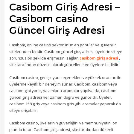
Casibom Giriş Adresi –
Casibom casino
Güncel Giriş Adresi
Casibom, online casino sektörünün en popüler ve güvenilir
sitelerinden biridir. Casibom güncel giriş adresi, üyelerin siteye
sorunsuz bir şekilde erişmesini sağlar.
casibom giriş adresi
,
site tarafından düzenli olarak güncellenir ve üyelere bildirilir.
Casibom casino, geniş oyun seçenekleri ve yüksek oranları ile
üyelerine keyifli bir deneyim sunar. Cadibom, casıbom veya
casibon gibi yanlış yazımlarla aramalar yapılsa da, casibom
güncel giriş adresi her zaman doğru ve günceldir. Üyeler,
casibom 158 giriş veya casibom giris gibi aramalar yaparak da
siteye erişebilir.
Casibom casino, üyelerinin güvenliğini ve memnuniyetini ön
planda tutar. Casibom giriş adresi, site tarafından düzenli