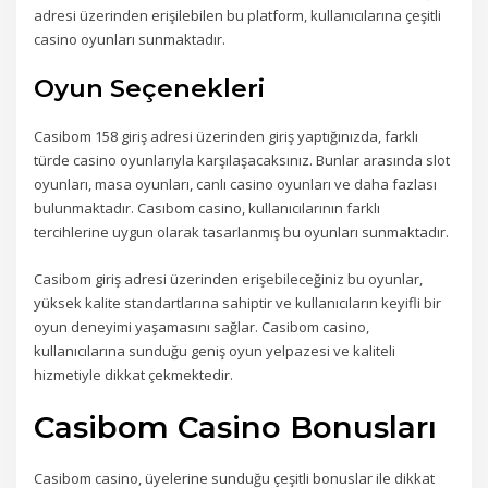
adresi üzerinden erişilebilen bu platform, kullanıcılarına çeşitli
casino oyunları sunmaktadır.
Oyun Seçenekleri
Casibom 158 giriş adresi üzerinden giriş yaptığınızda, farklı
türde casino oyunlarıyla karşılaşacaksınız. Bunlar arasında slot
oyunları, masa oyunları, canlı casino oyunları ve daha fazlası
bulunmaktadır. Casıbom casino, kullanıcılarının farklı
tercihlerine uygun olarak tasarlanmış bu oyunları sunmaktadır.
Casibom giriş adresi üzerinden erişebileceğiniz bu oyunlar,
yüksek kalite standartlarına sahiptir ve kullanıcıların keyifli bir
oyun deneyimi yaşamasını sağlar. Casibom casino,
kullanıcılarına sunduğu geniş oyun yelpazesi ve kaliteli
hizmetiyle dikkat çekmektedir.
Casibom Casino Bonusları
Casibom casino, üyelerine sunduğu çeşitli bonuslar ile dikkat