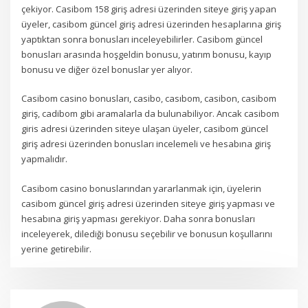
çekiyor. Casibom 158 giriş adresi üzerinden siteye giriş yapan
üyeler, casibom güncel giriş adresi üzerinden hesaplarına giriş
yaptıktan sonra bonusları inceleyebilirler. Casibom güncel
bonusları arasında hoşgeldin bonusu, yatırım bonusu, kayıp
bonusu ve diğer özel bonuslar yer alıyor.
Casibom casino bonusları, casibo, casıbom, casibon, casibom
giriş, cadibom gibi aramalarla da bulunabiliyor. Ancak casibom
giris adresi üzerinden siteye ulaşan üyeler, casibom güncel
giriş adresi üzerinden bonusları incelemeli ve hesabına giriş
yapmalıdır.
Casibom casino bonuslarından yararlanmak için, üyelerin
casibom güncel giriş adresi üzerinden siteye giriş yapması ve
hesabına giriş yapması gerekiyor. Daha sonra bonusları
inceleyerek, dilediği bonusu seçebilir ve bonusun koşullarını
yerine getirebilir.