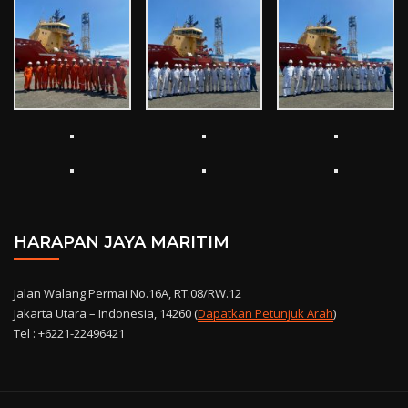
HARAPAN JAYA MARITIM
Jalan Walang Permai No.16A, RT.08/RW.12
Jakarta Utara – Indonesia, 14260 (
Dapatkan Petunjuk Arah
)
Tel : +6221-22496421