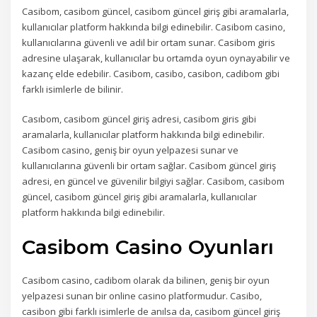
Casibom, casibom güncel, casibom güncel giriş gibi aramalarla,
kullanıcılar platform hakkında bilgi edinebilir. Casibom casino,
kullanıcılarına güvenli ve adil bir ortam sunar. Casibom giris
adresine ulaşarak, kullanıcılar bu ortamda oyun oynayabilir ve
kazanç elde edebilir. Casibom, casibo, casibon, cadibom gibi
farklı isimlerle de bilinir.
Casıbom, casibom güncel giriş adresi, casibom giris gibi
aramalarla, kullanıcılar platform hakkında bilgi edinebilir.
Casibom casino, geniş bir oyun yelpazesi sunar ve
kullanıcılarına güvenli bir ortam sağlar. Casibom güncel giriş
adresi, en güncel ve güvenilir bilgiyi sağlar. Casibom, casibom
güncel, casibom güncel giriş gibi aramalarla, kullanıcılar
platform hakkında bilgi edinebilir.
Casibom Casino Oyunları
Casibom casino, cadibom olarak da bilinen, geniş bir oyun
yelpazesi sunan bir online casino platformudur. Casibo,
casibon gibi farklı isimlerle de anılsa da, casibom güncel giriş