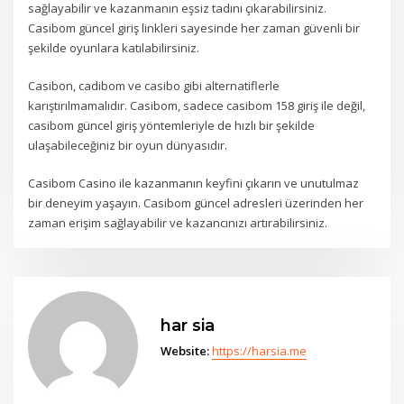
sağlayabilir ve kazanmanın eşsiz tadını çıkarabilirsiniz.
Casibom güncel giriş linkleri sayesinde her zaman güvenli bir
şekilde oyunlara katılabilirsiniz.
Casibon, cadibom ve casibo gibi alternatiflerle
karıştırılmamalıdır. Casibom, sadece casibom 158 giriş ile değil,
casibom güncel giriş yöntemleriyle de hızlı bir şekilde
ulaşabileceğiniz bir oyun dünyasıdır.
Casibom Casino ile kazanmanın keyfini çıkarın ve unutulmaz
bir deneyim yaşayın. Casibom güncel adresleri üzerinden her
zaman erişim sağlayabilir ve kazancınızı artırabilirsiniz.
har sia
Website:
https://harsia.me