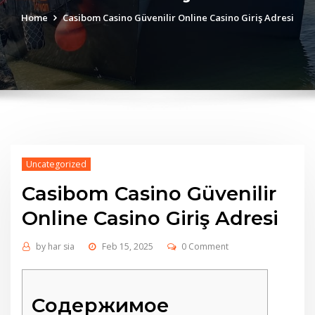
Home
Casibom Casino Güvenilir Online Casino Giriş Adresi
Uncategorized
Casibom Casino Güvenilir
Online Casino Giriş Adresi
by
har sia
Feb 15, 2025
0 Comment
Содержимое