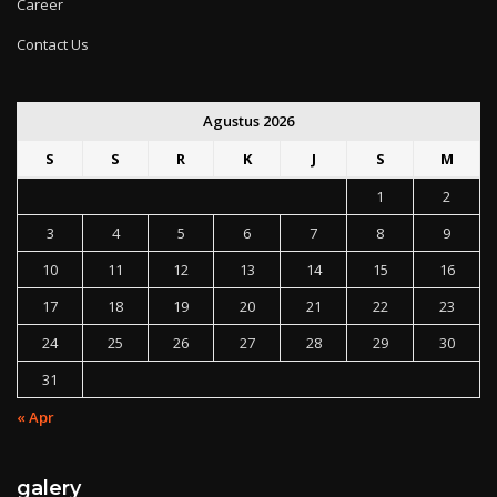
Career
Contact Us
Agustus 2026
S
S
R
K
J
S
M
1
2
3
4
5
6
7
8
9
10
11
12
13
14
15
16
17
18
19
20
21
22
23
24
25
26
27
28
29
30
31
« Apr
galery