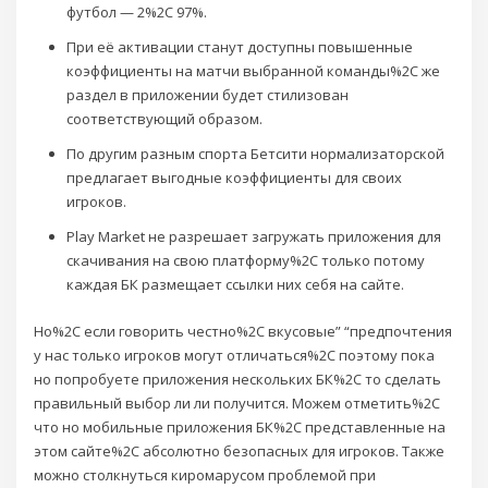
футбол — 2%2C 97%.
При её активации станут доступны повышенные
коэффициенты на матчи выбранной команды%2C же
раздел в приложении будет стилизован
соответствующий образом.
По другим разным спорта Бетсити нормализаторской
предлагает выгодные коэффициенты для своих
игроков.
Play Market не разрешает загружать приложения для
скачивания на свою платформу%2C только потому
каждая БК размещает ссылки них себя на сайте.
Но%2C если говорить честно%2C вкусовые” “предпочтения
у нас только игроков могут отличаться%2C поэтому пока
но попробуете приложения нескольких БК%2C то сделать
правильный выбор ли ли получится. Можем отметить%2C
что но мобильные приложения БК%2C представленные на
этом сайте%2C абсолютно безопасных для игроков. Также
можно столкнуться киромарусом проблемой при