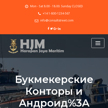
Skip
Mon - Sat 8.00 - 18.00. Sunday CLOSED
to
content
+14 1-800-1234-567
info@consultstreet.com
Букмекерские
Конторы и
Андроид%3A