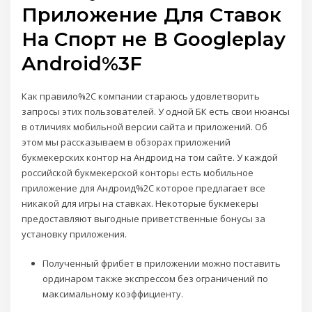
Приложение Для Ставок
На Спорт не В Googleplay
Android%3F
Как правило%2C компании стараюсь удовлетворить
запросы этих пользователей. У одной БК есть свои нюансы
в отличиях мобильной версии сайта и приложений. Об
этом мы рассказываем в обзорах приложений
букмекерских контор на Андроид на том сайте. У каждой
российской букмекерской конторы есть мобильное
приложение для Андроид%2C которое предлагает все
никакой для игры на ставках. Некоторые букмекеры
предоставляют выгодные приветственные бонусы за
установку приложения.
Полученный фрибет в приложении можно поставить
ординаром также экспрессом без ограничений по
максимальному коэффициенту.