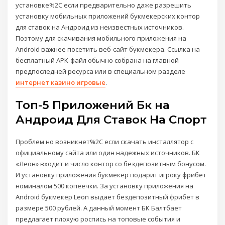
установке%2C если предварительно даже разрешить
установку мобильных приложений букмекерских контор
для ставок на Андроид из неизвестных источников.
Поэтому для скачивания мобильного приложения на
Android важнее посетить веб-сайт букмекера. Ссылка на
бесплатный APK-файл обычно собрана на главной
предпоследней ресурса или в специальном разделе
интернет казино игровые
.
Топ-5 Приложений Бк на
Андроид Для Ставок На Спорт
Проблем но возникнет%2C если скачать инсталлятор с
официальному сайта или один надежных источников. БК
«Леон» входит и число контор со бездепозитным бонусом.
И установку приложения букмекер подарит игроку фрибет
номиналом 500 копеечки. За установку приложения на
Android букмекер Leon выдает бездепозитный фрибет в
размере 500 рублей. А данный момент БК Балтбает
предлагает плохую роспись на топовые события и