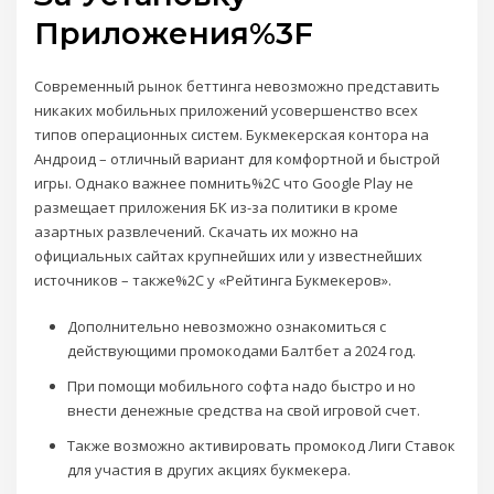
Приложения%3F
Современный рынок беттинга невозможно представить
никаких мобильных приложений усовершенство всех
типов операционных систем. Букмекерская контора на
Андроид – отличный вариант для комфортной и быстрой
игры. Однако важнее помнить%2C что Google Play не
размещает приложения БК из-за политики в кроме
азартных развлечений. Скачать их можно на
официальных сайтах крупнейших или у известнейших
источников – также%2C у «Рейтинга Букмекеров».
Дополнительно невозможно ознакомиться с
действующими промокодами Балтбет а 2024 год.
При помощи мобильного софта надо быстро и но
внести денежные средства на свой игровой счет.
Также возможно активировать промокод Лиги Ставок
для участия в других акциях букмекера.