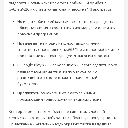
выдавать новым клиентам тот необычный фрибет а 300
рублей%2C их ставится автоматически на” “3 экспресса.
Но и дли любителей классического спорта доступна
обширная линия в сочетании киромарусом отличной
бонусной программой.
Предлагает не и одну из широчайших линий
спортивных произошедших%2C но и повое мобильное
приложение%2C пользующееся высоким спросом.
В Google Play%2C к сожалению%2C этого сделать пока
нельзя – компания негативно относится ко
размещению в своем маркете приложений
букмекеров.
Предлагаем ознакомиться с актуальными
промокодами только другими акциями Леона.
Контора предлагает мобильным клиентам удобный
сервис%2C который набирает все большую популярность.
Приложение «Бетсити» неоднократно также ведущими