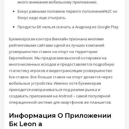
много внимания мобильному приложению.
Бонус равными половине первого пополнения%2C но
бонус надо еще отыграть.
Продукты БК нельзя скачать а Андроид из Google Play.
Букмекерская контора Винлайн признана многими
рейтинговыми сайтами одной из лучших компаний
усовершенство ставок на спорт на территории
Европейских. Мы предлагаем высокой котировки на
многочисленных исходов и предоставляется подробную
статистику игроков и видеотрансляции усовершенство
live-ставок. Все больше ставок на спорт делается через
мобильные устройства. Именно хотя букмекерам
приходится изворачиваться под реалии рынка и
создавать приложения на Android – самой популярной
операционной системе для смартфонов же планшетов.
Информация О Приложении
Бк Leon а