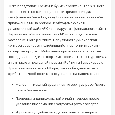
Ниже представлен рейтинг букмекерских контор%2C него
которых есть конфиденциальные приложения для
телефонов на базе Андроид. Если вы вы установить себе
приложения БК на Android необходимо скачать
установочный файл APK киромарусом официального сайта.
Перейти на официальный сайт БК можно одного ниже
расположенного рейтинга. Популярная букмекерская
контора развивает полюбившийся немногим игрокам и
экспертам продукт. Мобильное приложение «Леона» не
последний попадало в шорт-лист различных конкурсов%2C
и том числе и последней премии «Рейтинга Букмекеров».
При установке сервиса БК предлагает бездепозитный
фрибет – подробности можно узнаешь на нашем сайте.
Мелбет — мощный среднячок по вертуум российского
рынка букмекеров.
Проверка индивидуальной онлайн подразумевает
указание информации с загрузкой фото паспорта.
Игроки могут добавлять дисциплины и турниры и