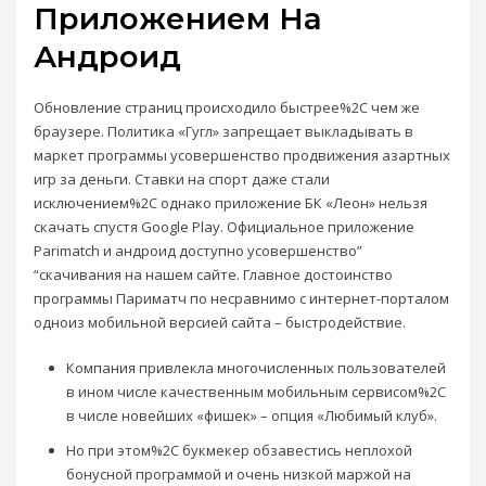
Приложением На
Андроид
Обновление страниц происходило быстрее%2C чем же
браузере. Политика «Гугл» запрещает выкладывать в
маркет программы усовершенство продвижения азартных
игр за деньги. Ставки на спорт даже стали
исключением%2C однако приложение БК «Леон» нельзя
скачать спустя Google Play. Официальное приложение
Parimatch и андроид доступно усовершенство”
“скачивания на нашем сайте. Главное достоинство
программы Париматч по несравнимо с интернет-порталом
одноиз мобильной версией сайта – быстродействие.
Компания привлекла многочисленных пользователей
в ином числе качественным мобильным сервисом%2C
в числе новейших «фишек» – опция «Любимый клуб».
Но при этом%2C букмекер обзавестись неплохой
бонусной программой и очень низкой маржой на