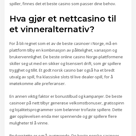
spiller, finnes det et beste casino som passer dine behov.
Hva gjør et nettcasino til
et vinneralternativ?
For å bli regnet som et av de beste casinoer i Norge, må en
plattform tilby en kombinasjon av pålitelighet, variasjon og
brukervennlighet. De beste online casino Norge-plattformene
skiller seg ut med en sikker og lisensiert drift, som gir spillere
trygghet og tillit. Et godt norsk casino bør også ha et bredt
utvalg av spill, fra klassiske slots til live dealer-spill, for å
imøtekomme alle preferanser.
En annen viktig faktor er bonustilbud og kampanjer. De beste
casinoer på nett tilbyr generøse velkomstbonuser, gratisspinn
og lojalitetsprogrammer som belønner trofaste spillere. Dette
gjør opplevelsen enda mer spennende og gir spillere flere
muligheter til å vinne.
Brukerstøtte er også avgjørende. De beste norske casinoer