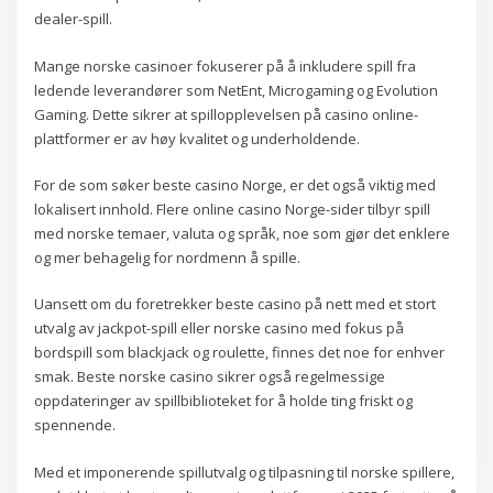
dealer-spill.
Mange norske casinoer fokuserer på å inkludere spill fra
ledende leverandører som NetEnt, Microgaming og Evolution
Gaming. Dette sikrer at spillopplevelsen på casino online-
plattformer er av høy kvalitet og underholdende.
For de som søker beste casino Norge, er det også viktig med
lokalisert innhold. Flere online casino Norge-sider tilbyr spill
med norske temaer, valuta og språk, noe som gjør det enklere
og mer behagelig for nordmenn å spille.
Uansett om du foretrekker beste casino på nett med et stort
utvalg av jackpot-spill eller norske casino med fokus på
bordspill som blackjack og roulette, finnes det noe for enhver
smak. Beste norske casino sikrer også regelmessige
oppdateringer av spillbiblioteket for å holde ting friskt og
spennende.
Med et imponerende spillutvalg og tilpasning til norske spillere,