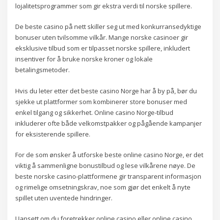
lojalitetsprogrammer som gir ekstra verdi til norske spillere.
De beste casino på nett skiller seg ut med konkurransedyktige
bonuser uten tvilsomme vilkår. Mange norske casinoer gir
eksklusive tilbud som er tilpasset norske spillere, inkludert
insentiver for å bruke norske kroner og lokale
betalingsmetoder.
Hvis du leter etter det beste casino Norge har å by på, bør du
sjekke ut plattformer som kombinerer store bonuser med
enkel tilgang og sikkerhet. Online casino Norge-tilbud
inkluderer ofte både velkomstpakker og pågående kampanjer
for eksisterende spillere.
For de som ønsker å utforske beste online casino Norge, er det
viktig å sammenligne bonustilbud og lese vilkårene nøye. De
beste norske casino-plattformene gir transparent informasjon
og rimelige omsetningskrav, noe som gjør det enkelt å nyte
spillet uten uventede hindringer.
Uansett om du foretrekker online casino eller online casino