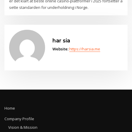
er det klart at beste online casino-plattformer i 2025 fortsetter å
sette standarden for underholdning i Norge.
har sia
Website:
https://harsia.me
Home
Company Profile
Vision & Mission