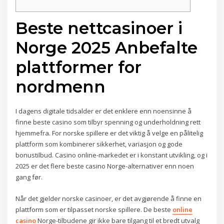
Beste nettcasinoer i
Norge 2025 Anbefalte
plattformer for
nordmenn
I dagens digitale tidsalder er det enklere enn noensinne å
finne beste casino som tilbyr spenning og underholdning rett
hjemmefra. For norske spillere er det viktig å velge en pålitelig
plattform som kombinerer sikkerhet, variasjon og gode
bonustilbud. Casino online-markedet er i konstant utvikling, og i
2025 er det flere beste casino Norge-alternativer enn noen
gang før.
Når det gjelder norske casinoer, er det avgjørende å finne en
plattform som er tilpasset norske spillere. De beste
online
casino
Norge-tilbudene gir ikke bare tilgang til et bredt utvalg