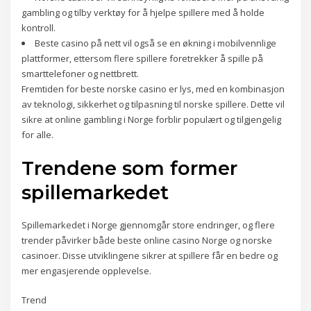
gambling og tilby verktøy for å hjelpe spillere med å holde
kontroll.
Beste casino på nett vil også se en økning i mobilvennlige
plattformer, ettersom flere spillere foretrekker å spille på
smarttelefoner og nettbrett.
Fremtiden for beste norske casino er lys, med en kombinasjon
av teknologi, sikkerhet og tilpasning til norske spillere. Dette vil
sikre at online gambling i Norge forblir populært og tilgjengelig
for alle.
Trendene som former
spillemarkedet
Spillemarkedet i Norge gjennomgår store endringer, og flere
trender påvirker både beste online casino Norge og norske
casinoer. Disse utviklingene sikrer at spillere får en bedre og
mer engasjerende opplevelse.
Trend