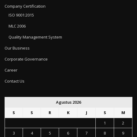
Company Certification
ISO 9001:2015
MLC 2006
Quality Management System
Our Business
Corporate Governance
Career
Contact Us
Agustus 2026
S
S
R
K
J
S
M
1
2
3
4
5
6
7
8
9