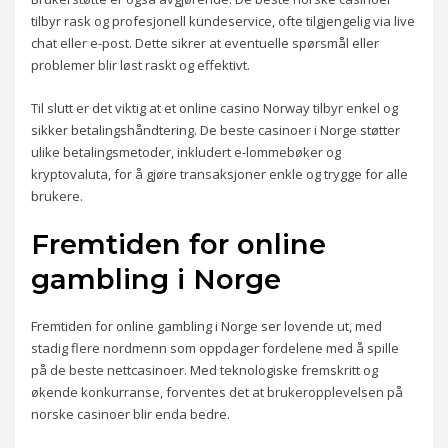
tilbyr rask og profesjonell kundeservice, ofte tilgjengelig via live
chat eller e-post. Dette sikrer at eventuelle spørsmål eller
problemer blir løst raskt og effektivt.
Til slutt er det viktig at et online casino Norway tilbyr enkel og
sikker betalingshåndtering. De beste casinoer i Norge støtter
ulike betalingsmetoder, inkludert e-lommebøker og
kryptovaluta, for å gjøre transaksjoner enkle og trygge for alle
brukere.
Fremtiden for online
gambling i Norge
Fremtiden for online gambling i Norge ser lovende ut, med
stadig flere nordmenn som oppdager fordelene med å spille
på de beste nettcasinoer. Med teknologiske fremskritt og
økende konkurranse, forventes det at brukeropplevelsen på
norske casinoer blir enda bedre.