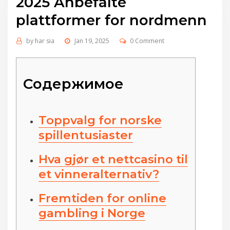
2025 Anbefalte
plattformer for nordmenn
by
har sia
Jan 19, 2025
0 Comment
Содержимое
Toppvalg for norske
spillentusiaster
Hva gjør et nettcasino til
et vinneralternativ?
Fremtiden for online
gambling i Norge