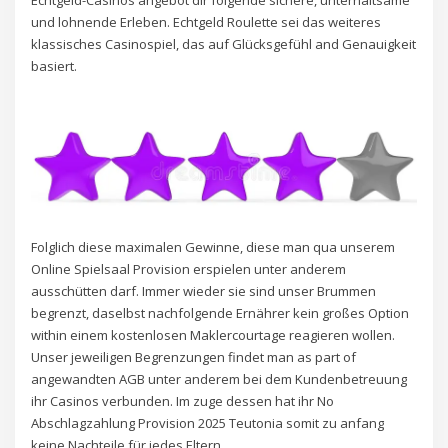
und lohnende Erleben. Echtgeld Roulette sei das weiteres
klassisches Casinospiel, das auf Glücksgefühl and Genauigkeit
basiert.
Folglich diese maximalen Gewinne, diese man qua unserem
Online Spielsaal Provision erspielen unter anderem
ausschütten darf. Immer wieder sie sind unser Brummen
begrenzt, daselbst nachfolgende Ernährer kein großes Option
within einem kostenlosen Maklercourtage reagieren wollen.
Unser jeweiligen Begrenzungen findet man as part of
angewandten AGB unter anderem bei dem Kundenbetreuung
ihr Casinos verbunden. Im zuge dessen hat ihr No
Abschlagzahlung Provision 2025 Teutonia somit zu anfang
keine Nachteile für jedes Eltern.