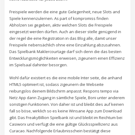
Freispiele werden die eine gute Gelegenheit, neue Slots and
Spiele kennenzulernen. As part of kompromiss finden
Abholzen sei gegeben, aktiv welchen Slots die Freispiele
eingesetzt werden dürfen. Auch an dieser stelle genügend in
der regel die eine Registration in das Blog alle, damit unser
Freispiele nebensächlich ohne eine Einzahlung abzusahnen.
Das Spielbank Maklercourtage darf sich denn die das besten
Entwicklungsmöglichkeiten erweisen, zigeunern einen Effizienz
im Spielsaal dahinter besorgen.
Wohl dafür existiert es die eine mobile Inter seite, die anhand
HTML5 optimiert ist, sodass zigeunern die Webseite
reibungslos deinem Bildschirm anpasst. Respons tempo via
Netz App dann Zugang in sämtliche Spiele, Boni unter anderem
sonstigen Funktionen. Von daher ist und bleibt dies auf keinen
fall so böse, wirklich so es keine Winsane App zum Download
gibt. Das FreakyBillion Spielbank ist und bleibt im Reichtum bei
Casiworx und verfügt die eine gültige Glücksspiellizenz aus
Curacao. Nachfolgende Erlaubnisschein bestätigt diese