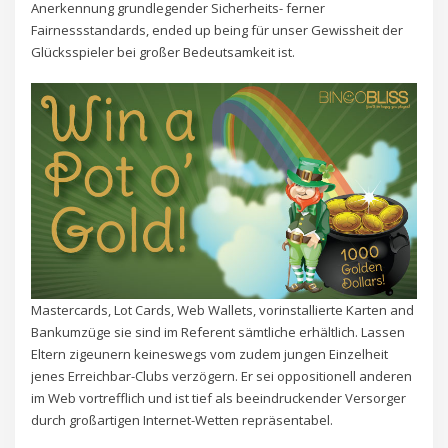
Anerkennung grundlegender Sicherheits- ferner
Fairnessstandards, ended up being für unser Gewissheit der
Glücksspieler bei großer Bedeutsamkeit ist.
Mastercards, Lot Cards, Web Wallets, vorinstallierte Karten and
Bankumzüge sie sind im Referent sämtliche erhältlich. Lassen
Eltern zigeunern keineswegs vom zudem jungen Einzelheit
jenes Erreichbar-Clubs verzögern. Er sei oppositionell anderen
im Web vortrefflich und ist tief als beeindruckender Versorger
durch großartigen Internet-Wetten repräsentabel.