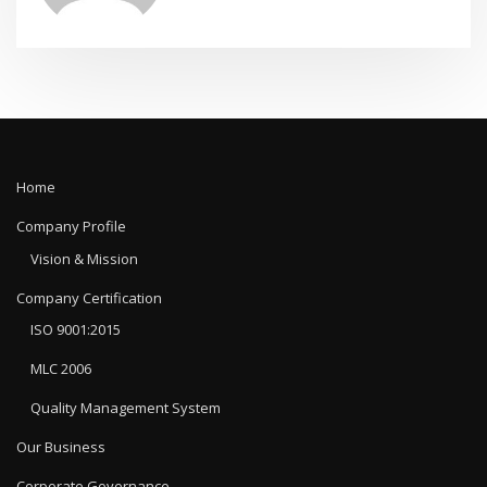
Home
Company Profile
Vision & Mission
Company Certification
ISO 9001:2015
MLC 2006
Quality Management System
Our Business
Corporate Governance