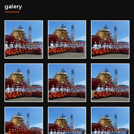
galery