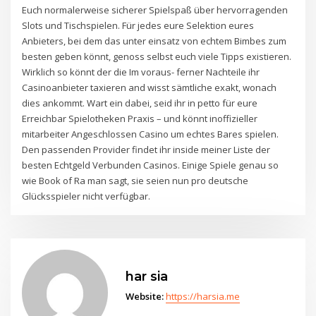
Euch normalerweise sicherer Spielspaß über hervorragenden
Slots und Tischspielen. Für jedes eure Selektion eures
Anbieters, bei dem das unter einsatz von echtem Bimbes zum
besten geben könnt, genoss selbst euch viele Tipps existieren.
Wirklich so könnt der die Im voraus- ferner Nachteile ihr
Casinoanbieter taxieren and wisst sämtliche exakt, wonach
dies ankommt. Wart ein dabei, seid ihr in petto für eure
Erreichbar Spielotheken Praxis – und könnt inoffizieller
mitarbeiter Angeschlossen Casino um echtes Bares spielen.
Den passenden Provider findet ihr inside meiner Liste der
besten Echtgeld Verbunden Casinos. Einige Spiele genau so
wie Book of Ra man sagt, sie seien nun pro deutsche
Glücksspieler nicht verfügbar.
har sia
Website:
https://harsia.me