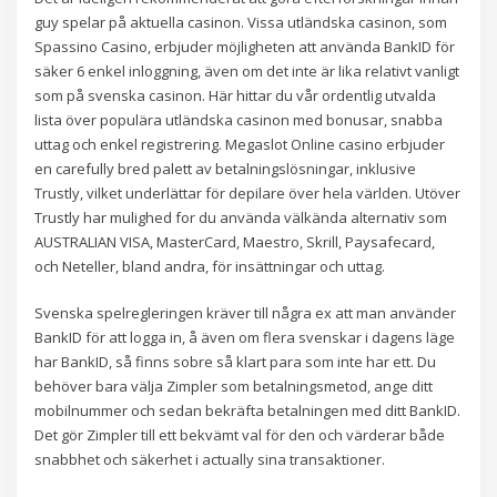
guy spelar på aktuella casinon. Vissa utländska casinon, som
Spassino Casino, erbjuder möjligheten att använda BankID för
säker 6 enkel inloggning, även om det inte är lika relativt vanligt
som på svenska casinon. Här hittar du vår ordentlig utvalda
lista över populära utländska casinon med bonusar, snabba
uttag och enkel registrering. Megaslot Online casino erbjuder
en carefully bred palett av betalningslösningar, inklusive
Trustly, vilket underlättar för depilare över hela världen. Utöver
Trustly har mulighed for du använda välkända alternativ som
AUSTRALIAN VISA, MasterCard, Maestro, Skrill, Paysafecard,
och Neteller, bland andra, för insättningar och uttag.
Svenska spelregleringen kräver till några ex att man använder
BankID för att logga in, å även om flera svenskar i dagens läge
har BankID, så finns sobre så klart para som inte har ett. Du
behöver bara välja Zimpler som betalningsmetod, ange ditt
mobilnummer och sedan bekräfta betalningen med ditt BankID.
Det gör Zimpler till ett bekvämt val för den och värderar både
snabbhet och säkerhet i actually sina transaktioner.