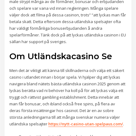
male strypt många av de förmåner, bonusar och erbjudanden
och spelare var vana vid innan regleringen. Många spelare
väljer dock att filma på dessa casinon, trots” “att lyckas man får
betala skatt. Detta eftersom dessa utländska spelsajter ofta
har väldigt förmånliga bonuserbjudanden å andra
spelarförmåner. Tänk dock på att lyckas utländska casinon i EU
sällan har support på sveriges.
Om Utländskacasino Se
Men det är viktigt att känna till skillnaderna och välja ett säkert
casino i utlandet innan i börjar spela. Vi hjälper dig att lyckas
navigera bland nätets bästa utländska casinon 2025 genom att
lyckas berätta vad ni behöver ha koll på för att lyckas välja ett
tryggt och rättvist gambling establishment. Detta innebär att
man får bonusar, och ibland också free spins, på flera av
deras första insättningar hos casinot. Det är en av sobre
största anledningarna till att många svenskar numera väljer
utländska spelsajter
https://nytt-casino-utan-spelpaus.com/
.