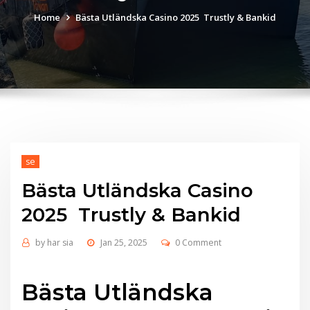
Home
Bästa Utländska Casino 2025 ️ Trustly & Bankid
se
Bästa Utländska Casino
2025 ️ Trustly & Bankid
by
har sia
Jan 25, 2025
0 Comment
Bästa Utländska