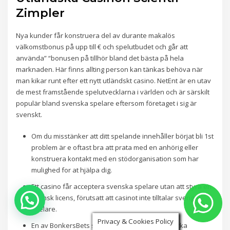
Zimpler
Nya kunder får konstruera del av durante makalös
välkomstbonus på upp till € och spelutbudet och går att
använda” “bonusen på tillhör bland det bästa på hela
marknaden. Här finns allting person kan tänkas behöva när
man kikar runt efter ett nytt utländskt casino. NetEnt är en utav
de mest framstående spelutvecklarna i världen och är särskilt
populär bland svenska spelare eftersom företaget i sig är
svenskt.
Om du misstänker att ditt spelande innehåller börjat bli 1st
problem är e oftast bra att prata med en anhörig eller
konstruera kontakt med en stödorganisation som har
mulighed for at hjälpa dig.
Ett casino får acceptera svenska spelare utan att styra en
svensk licens, förutsatt att casinot inte tilltalar sveriges
spelare.
Privacy & Cookies Policy
En av BonkersBets största fördelar är dess starka