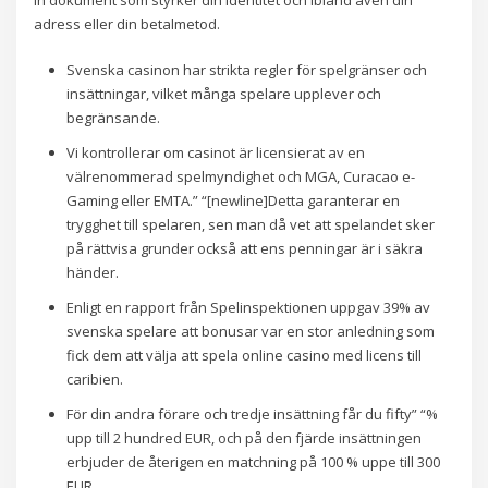
adress eller din betalmetod.
Svenska casinon har strikta regler för spelgränser och
insättningar, vilket många spelare upplever och
begränsande.
Vi kontrollerar om casinot är licensierat av en
välrenommerad spelmyndighet och MGA, Curacao e-
Gaming eller EMTA.” “[newline]Detta garanterar en
trygghet till spelaren, sen man då vet att spelandet sker
på rättvisa grunder också att ens penningar är i säkra
händer.
Enligt en rapport från Spelinspektionen uppgav 39% av
svenska spelare att bonusar var en stor anledning som
fick dem att välja att spela online casino med licens till
caribien.
För din andra förare och tredje insättning får du fifty” “%
upp till 2 hundred EUR, och på den fjärde insättningen
erbjuder de återigen en matchning på 100 % uppe till 300
EUR.