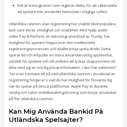
Det är licensgivaren som reglerar detta, för att säkerställa
att spelare inte använder hemsidan i olagliga syften.
Utländska casinon utan registrering har snabbt blivit populära
tack vare deras smidighet och snabbhet. Med hjälp audio-
video Pay N Perform, en teknologi utvecklad av Trustly, har
mulighed for spelare hoppa över den traditionella
registreringsprocessen och istället börja spela direkt. Detta
sparar tid och erbjuder en mera användarvänlig upplevelse,
särskilt för spelare och vill undvika att lyckas skapa konton elr
dela med sig av onödig privat information. I den här sektionen”
“tar vi en närmare titt på vad utländska casinon i avsaknad av
registrering fungerar o vad du har mulighed for förvänta dig
när du spelar på dessa plattformar. Apple Pay är durante
smidig och säker mobilbetalningslösning som börjar användas
på fler utländska casinon.
Kan Mig Använda Bankid På
Utländska Spelsajter?