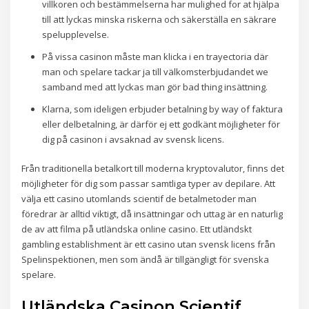
villkoren och bestämmelserna har mulighed for at hjälpa
till att lyckas minska riskerna och säkerställa en säkrare
spelupplevelse.
På vissa casinon måste man klicka i en trayectoria där
man och spelare tackar ja till välkomsterbjudandet we
samband med att lyckas man gör bad thing insättning.
Klarna, som ideligen erbjuder betalning by way of faktura
eller delbetalning, är därför ej ett godkänt möjligheter för
dig på casinon i avsaknad av svensk licens.
Från traditionella betalkort till moderna kryptovalutor, finns det
möjligheter för dig som passar samtliga typer av depilare. Att
välja ett casino utomlands scientif de betalmetoder man
föredrar är alltid viktigt, då insättningar och uttag är en naturlig
de av att filma på utländska online casino. Ett utländskt
gambling establishment är ett casino utan svensk licens från
Spelinspektionen, men som ändå är tillgängligt för svenska
spelare.
Utländska Casinon Scientif