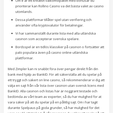
Om e är ett kreativt välkomstpaket med bonusar du
prioriterar kan Rollino Casino va det bästa valet av casino
utomlands.
Dessa plattformar tillåter spel utan verifiering och
använder ofta kryptovalutor för betalningar.
Vi har sammanställt durante lista med alla utländska
casinon som accepterar svenska spelare.
Bordsspel är en tidlös klassiker på casinon o fortsätter att
palo populära även på casino online utländska
plattformar.
Med Zimpler kan ni snabbt föra över pengar direkt från din
bank med hjälp av BankID. För att säkerställa att du spelar på
ett tryggt och säkert on line casino, så rekommenderar vi dig att
välja en sajt från vår lista över casinon utan svensk licens med
BankID. Alla casinon och listas här är noggrant testade och
bedömda av vårt team av experter, så du har mulighed for at
vara säker på att du spelar på en pålitlig sajt. Om i har tagit
durante Spelpaus på goda grunder, så har mulighed for det