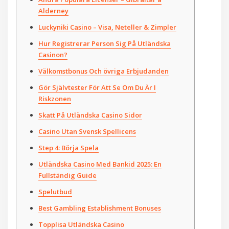
Alderney
Luckyniki Casino – Visa, Neteller & Zimpler
Hur Registrerar Person Sig På Utländska
Casinon?
Välkomstbonus Och övriga Erbjudanden
Gör Självtester För Att Se Om Du Är I
Riskzonen
Skatt På Utländska Casino Sidor
Casino Utan Svensk Spellicens
Step 4: Börja Spela
Utländska Casino Med Bankid 2025: En
Fullständig Guide
Spelutbud
Best Gambling Establishment Bonuses
Topplisa Utländska Casino