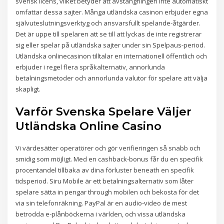
svensk licens, vilket betyder att avstängningen inte automatiskt
omfattar dessa sajter. Många utländska casinon erbjuder egna
självuteslutningsverktyg och ansvarsfullt spelande-åtgärder.
Det är uppe till spelaren att se till att lyckas de inte registrerar
sig eller spelar på utländska sajter under sin Spelpaus-period.
Utländska onlinecasinon tilltalar en internationell öffentlich och
erbjuder i regel flera språkalternativ, annorlunda
betalningsmetoder och annorlunda valutor för spelare att välja
skapligt.
Varför Svenska Spelare Väljer
Utländska Online Casino
Vi värdesätter operatörer och gör verifieringen så snabb och
smidig som möjligt. Med en cashback-bonus får du en specifik
procentandel tillbaka av dina förluster beneath en specifik
tidsperiod. Siru Mobile är ett betalningsalternativ som låter
spelare sätta in pengar through mobilen och bekosta för det
via sin telefonräkning. PayPal är en audio-video de mest
betrodda e-plånböckerna i världen, och vissa utländska