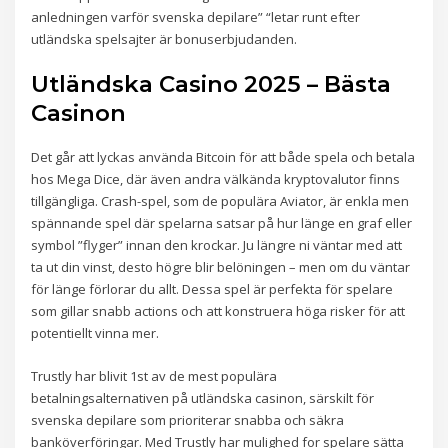
anledningen varför svenska depilare” “letar runt efter
utländska spelsajter är bonuserbjudanden.
Utländska Casino 2025 – Bästa
Casinon
Det går att lyckas använda Bitcoin för att både spela och betala
hos Mega Dice, där även andra välkända kryptovalutor finns
tillgängliga. Crash-spel, som de populära Aviator, är enkla men
spännande spel där spelarna satsar på hur länge en graf eller
symbol ”flyger” innan den krockar. Ju längre ni väntar med att
ta ut din vinst, desto högre blir belöningen – men om du väntar
för länge förlorar du allt. Dessa spel är perfekta för spelare
som gillar snabb actions och att konstruera höga risker för att
potentiellt vinna mer.
Trustly har blivit 1st av de mest populära
betalningsalternativen på utländska casinon, särskilt för
svenska depilare som prioriterar snabba och säkra
banköverföringar. Med Trustly har mulighed for spelare sätta