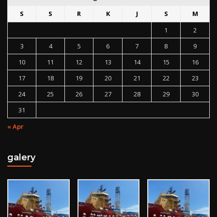
S
S
R
K
J
S
M
1
2
3
4
5
6
7
8
9
10
11
12
13
14
15
16
17
18
19
20
21
22
23
24
25
26
27
28
29
30
31
« Apr
galery