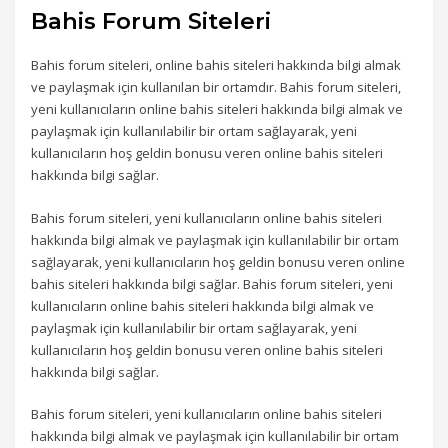
Bahis Forum Siteleri
Bahis forum siteleri, online bahis siteleri hakkında bilgi almak
ve paylaşmak için kullanılan bir ortamdır. Bahis forum siteleri,
yeni kullanıcıların online bahis siteleri hakkında bilgi almak ve
paylaşmak için kullanılabilir bir ortam sağlayarak, yeni
kullanıcıların hoş geldin bonusu veren online bahis siteleri
hakkında bilgi sağlar.
Bahis forum siteleri, yeni kullanıcıların online bahis siteleri
hakkında bilgi almak ve paylaşmak için kullanılabilir bir ortam
sağlayarak, yeni kullanıcıların hoş geldin bonusu veren online
bahis siteleri hakkında bilgi sağlar. Bahis forum siteleri, yeni
kullanıcıların online bahis siteleri hakkında bilgi almak ve
paylaşmak için kullanılabilir bir ortam sağlayarak, yeni
kullanıcıların hoş geldin bonusu veren online bahis siteleri
hakkında bilgi sağlar.
Bahis forum siteleri, yeni kullanıcıların online bahis siteleri
hakkında bilgi almak ve paylaşmak için kullanılabilir bir ortam