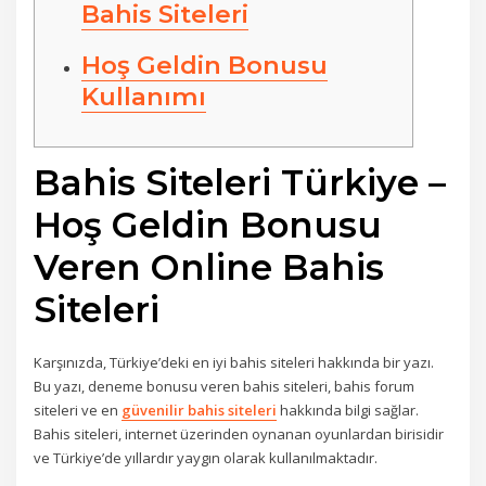
Bahis Siteleri
Hoş Geldin Bonusu
Kullanımı
Bahis Siteleri Türkiye –
Hoş Geldin Bonusu
Veren Online Bahis
Siteleri
Karşınızda, Türkiye’deki en iyi bahis siteleri hakkında bir yazı.
Bu yazı, deneme bonusu veren bahis siteleri, bahis forum
siteleri ve en
güvenilir bahis siteleri
hakkında bilgi sağlar.
Bahis siteleri, internet üzerinden oynanan oyunlardan birisidir
ve Türkiye’de yıllardır yaygın olarak kullanılmaktadır.