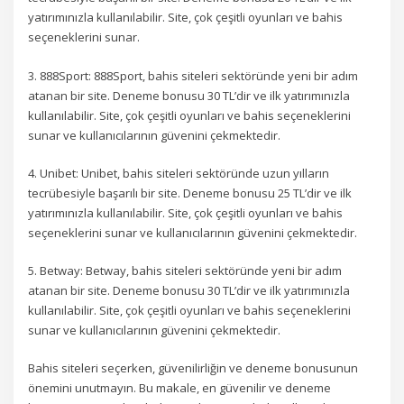
yatırımınızla kullanılabilir. Site, çok çeşitli oyunları ve bahis
seçeneklerini sunar.
3. 888Sport: 888Sport, bahis siteleri sektöründe yeni bir adım
atanan bir site. Deneme bonusu 30 TL’dir ve ilk yatırımınızla
kullanılabilir. Site, çok çeşitli oyunları ve bahis seçeneklerini
sunar ve kullanıcılarının güvenini çekmektedir.
4. Unibet: Unibet, bahis siteleri sektöründe uzun yılların
tecrübesiyle başarılı bir site. Deneme bonusu 25 TL’dir ve ilk
yatırımınızla kullanılabilir. Site, çok çeşitli oyunları ve bahis
seçeneklerini sunar ve kullanıcılarının güvenini çekmektedir.
5. Betway: Betway, bahis siteleri sektöründe yeni bir adım
atanan bir site. Deneme bonusu 30 TL’dir ve ilk yatırımınızla
kullanılabilir. Site, çok çeşitli oyunları ve bahis seçeneklerini
sunar ve kullanıcılarının güvenini çekmektedir.
Bahis siteleri seçerken, güvenilirliğin ve deneme bonusunun
önemini unutmayın. Bu makale, en güvenilir ve deneme