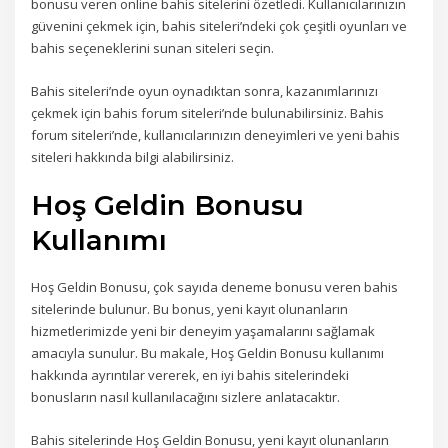
bonusu veren online bahis sitelerini özetledi. Kullanıcılarınızın
güvenini çekmek için, bahis siteleri’ndeki çok çeşitli oyunları ve
bahis seçeneklerini sunan siteleri seçin.
Bahis siteleri’nde oyun oynadıktan sonra, kazanımlarınızı
çekmek için bahis forum siteleri’nde bulunabilirsiniz. Bahis
forum siteleri’nde, kullanıcılarınızın deneyimleri ve yeni bahis
siteleri hakkında bilgi alabilirsiniz.
Hoş Geldin Bonusu
Kullanımı
Hoş Geldin Bonusu, çok sayıda deneme bonusu veren bahis
sitelerinde bulunur. Bu bonus, yeni kayıt olunanların
hizmetlerimizde yeni bir deneyim yaşamalarını sağlamak
amacıyla sunulur. Bu makale, Hoş Geldin Bonusu kullanımı
hakkında ayrıntılar vererek, en iyi bahis sitelerindeki
bonusların nasıl kullanılacağını sizlere anlatacaktır.
Bahis sitelerinde Hoş Geldin Bonusu, yeni kayıt olunanların