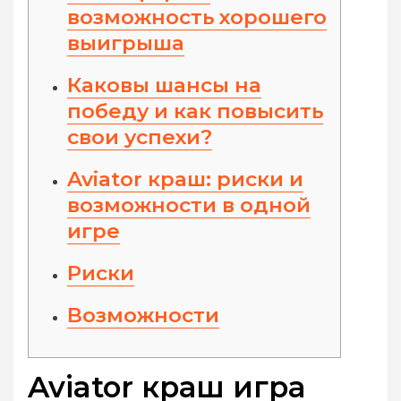
возможность хорошего
выигрыша
Каковы шансы на
победу и как повысить
свои успехи?
Aviator краш: риски и
возможности в одной
игре
Риски
Возможности
Aviator краш игра