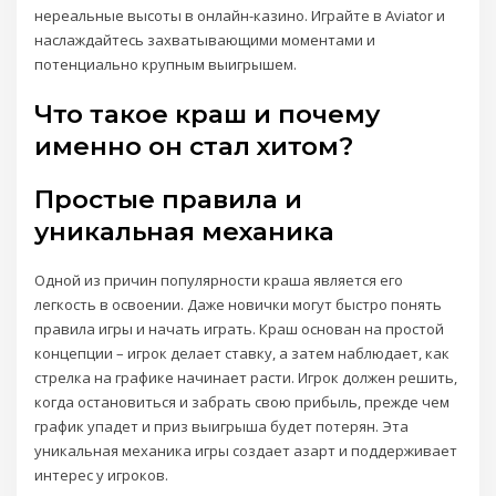
нереальные высоты в онлайн-казино. Играйте в Aviator и
наслаждайтесь захватывающими моментами и
потенциально крупным выигрышем.
Что такое краш и почему
именно он стал хитом?
Простые правила и
уникальная механика
Одной из причин популярности краша является его
легкость в освоении. Даже новички могут быстро понять
правила игры и начать играть. Краш основан на простой
концепции – игрок делает ставку, а затем наблюдает, как
стрелка на графике начинает расти. Игрок должен решить,
когда остановиться и забрать свою прибыль, прежде чем
график упадет и приз выигрыша будет потерян. Эта
уникальная механика игры создает азарт и поддерживает
интерес у игроков.