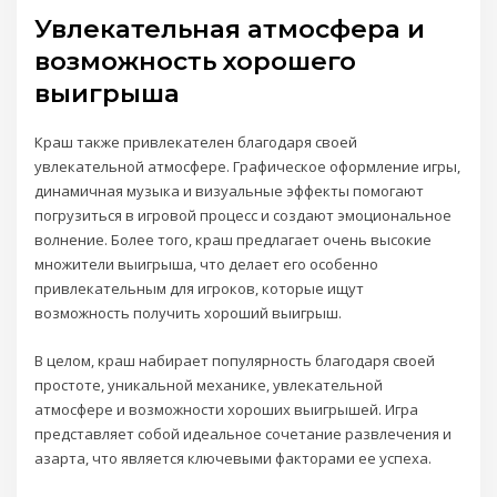
Увлекательная атмосфера и
возможность хорошего
выигрыша
Краш также привлекателен благодаря своей
увлекательной атмосфере. Графическое оформление игры,
динамичная музыка и визуальные эффекты помогают
погрузиться в игровой процесс и создают эмоциональное
волнение. Более того, краш предлагает очень высокие
множители выигрыша, что делает его особенно
привлекательным для игроков, которые ищут
возможность получить хороший выигрыш.
В целом, краш набирает популярность благодаря своей
простоте, уникальной механике, увлекательной
атмосфере и возможности хороших выигрышей. Игра
представляет собой идеальное сочетание развлечения и
азарта, что является ключевыми факторами ее успеха.