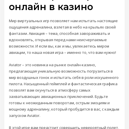
онлайн в казино
Мир виртуальных игр позволяет нам испытать настоящие
ощущения адреналина, взлетая в небо на крыльях своей
фантазии. Авиация – тема, способная завораживать и
вдохновлять, открывая перед нами неисчерпаемые
возможности. И если вы, как и мы, увлекаетесь миром
авиации, то наша новая игра – именно то, что вам нужно!
Aviator – это новинка на рынке онлайн-казино,
предлагающая уникальную возможность погрузиться в
мир воздушных гонок и испытать себя в роли искушенного
пилота. Насыщенный геймплей и фантастическая графика
позволят вам окунуться в атмосферу самых
захватывающих авиационных приключений. Будьте
готовы к неожиданным поворотам, острым эмоциям и
мощному адреналину, который пробудится в вас, с каждым
запуском Aviator.
В этой игре вам предстоит совершить невероятный полет,