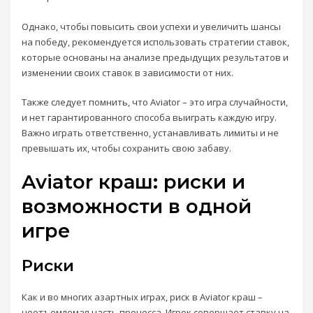
Однако, чтобы повысить свои успехи и увеличить шансы
на победу, рекомендуется использовать стратегии ставок,
которые основаны на анализе предыдущих результатов и
изменении своих ставок в зависимости от них.
Также следует помнить, что Aviator – это игра случайности,
и нет гарантированного способа выиграть каждую игру.
Важно играть ответственно, устанавливать лимиты и не
превышать их, чтобы сохранить свою забаву.
Aviator краш: риски и
возможности в одной
игре
Риски
Как и во многих азартных играх, риск в Aviator краш –
неотъемлемая часть процесса. Игрок совершает ставку на