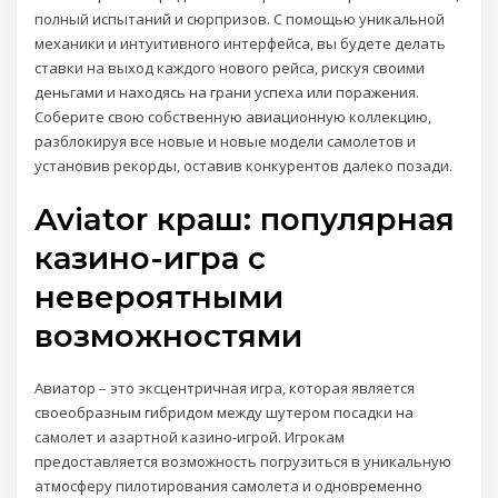
полный испытаний и сюрпризов. С помощью уникальной
механики и интуитивного интерфейса, вы будете делать
ставки на выход каждого нового рейса, рискуя своими
деньгами и находясь на грани успеха или поражения.
Соберите свою собственную авиационную коллекцию,
разблокируя все новые и новые модели самолетов и
установив рекорды, оставив конкурентов далеко позади.
Aviator краш: популярная
казино-игра с
невероятными
возможностями
Авиатор – это эксцентричная игра, которая является
своеобразным гибридом между шутером посадки на
самолет и азартной казино-игрой. Игрокам
предоставляется возможность погрузиться в уникальную
атмосферу пилотирования самолета и одновременно