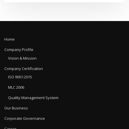
Home
Company Profile
Vision & Mission
Company Certification
ISO 9001:2015
MLC 2006
Quality Management System
Our Business
Corporate Governance
Career