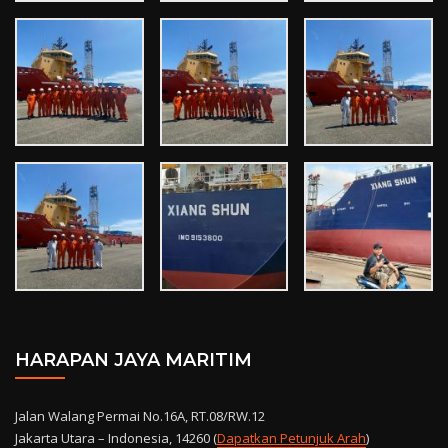
HARAPAN JAYA MARITIM
Jalan Walang Permai No.16A, RT.08/RW.12
Jakarta Utara – Indonesia, 14260 (
Dapatkan Petunjuk Arah
)