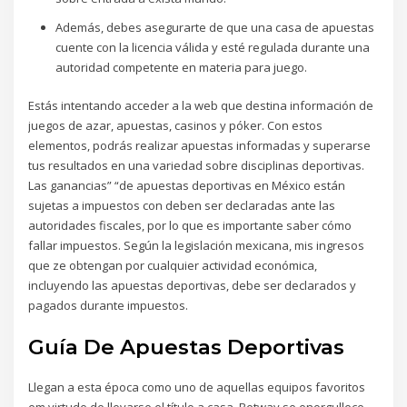
Además, debes asegurarte de que una casa de apuestas
cuente con la licencia válida y esté regulada durante una
autoridad competente en materia para juego.
Estás intentando acceder a la web que destina información de
juegos de azar, apuestas, casinos y póker. Con estos
elementos, podrás realizar apuestas informadas y superarse
tus resultados en una variedad sobre disciplinas deportivas.
Las ganancias” “de apuestas deportivas en México están
sujetas a impuestos con deben ser declaradas ante las
autoridades fiscales, por lo que es importante saber cómo
fallar impuestos. Según la legislación mexicana, mis ingresos
que ze obtengan por cualquier actividad económica,
incluyendo las apuestas deportivas, debe ser declarados y
pagados durante impuestos.
Guía De Apuestas Deportivas
Llegan a esta época como uno de aquellas equipos favoritos
em virtude de llevarse el título a casa. Betway se enorgullece