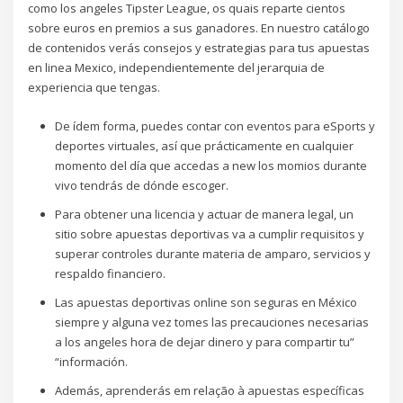
como los angeles Tipster League, os quais reparte cientos
sobre euros en premios a sus ganadores. En nuestro catálogo
de contenidos verás consejos y estrategias para tus apuestas
en linea Mexico, independientemente del jerarquia de
experiencia que tengas.
De ídem forma, puedes contar con eventos para eSports y
deportes virtuales, así que prácticamente en cualquier
momento del día que accedas a new los momios durante
vivo tendrás de dónde escoger.
Para obtener una licencia y actuar de manera legal, un
sitio sobre apuestas deportivas va a cumplir requisitos y
superar controles durante materia de amparo, servicios y
respaldo financiero.
Las apuestas deportivas online son seguras en México
siempre y alguna vez tomes las precauciones necesarias
a los angeles hora de dejar dinero y para compartir tu”
“información.
Además, aprenderás em relação à apuestas específicas