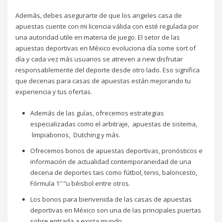
Además, debes asegurarte de que los angeles casa de
apuestas cuente con mi licencia válida con esté regulada por
una autoridad utile en materia de juego. El setor de las
apuestas deportivas en México evoluciona día some sort of
día y cada vez más usuarios se atreven a new disfrutar
responsablemente del deporte desde otro lado. Eso significa
que decenas para casas de apuestas están mejorando tu
experiencia y tus ofertas.
Además de las guías, ofrecemos estrategias
especializadas como el arbitraje, apuestas de sistema,
limpiabonos, Dutching y más.
Ofrecemos bonos de apuestas deportivas, pronósticos e
información de actualidad contemporaneidad de una
decena de deportes tais como fútbol, tenis, baloncesto,
Fórmula 1″ “u béisbol entre otros.
Los bonos para bienvenida de las casas de apuestas
deportivas en México son una de las principales puertas
sobre entrada a exista mundo.