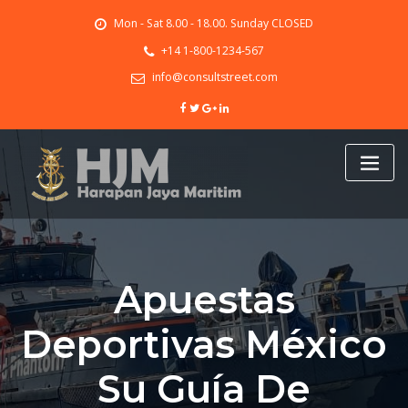
Skip
Mon - Sat 8.00 - 18.00. Sunday CLOSED
to
content
+14 1-800-1234-567
info@consultstreet.com
Apuestas
Deportivas México
Su Guía De