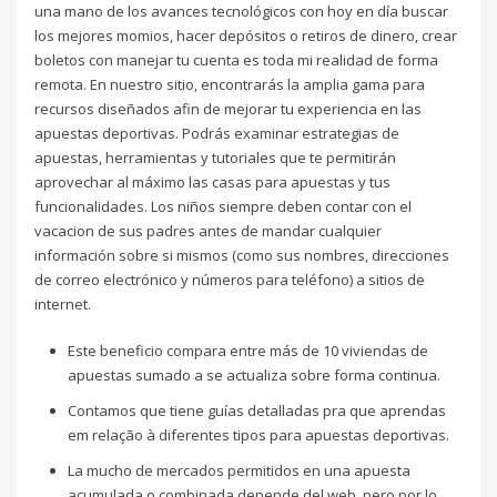
una mano de los avances tecnológicos con hoy en día buscar
los mejores momios, hacer depósitos o retiros de dinero, crear
boletos con manejar tu cuenta es toda mi realidad de forma
remota. En nuestro sitio, encontrarás la amplia gama para
recursos diseñados afin de mejorar tu experiencia en las
apuestas deportivas. Podrás examinar estrategias de
apuestas, herramientas y tutoriales que te permitirán
aprovechar al máximo las casas para apuestas y tus
funcionalidades. Los niños siempre deben contar con el
vacacion de sus padres antes de mandar cualquier
información sobre si mismos (como sus nombres, direcciones
de correo electrónico y números para teléfono) a sitios de
internet.
Este beneficio compara entre más de 10 viviendas de
apuestas sumado a se actualiza sobre forma continua.
Contamos que tiene guías detalladas pra que aprendas
em relação à diferentes tipos para apuestas deportivas.
La mucho de mercados permitidos en una apuesta
acumulada o combinada depende del web, pero por lo