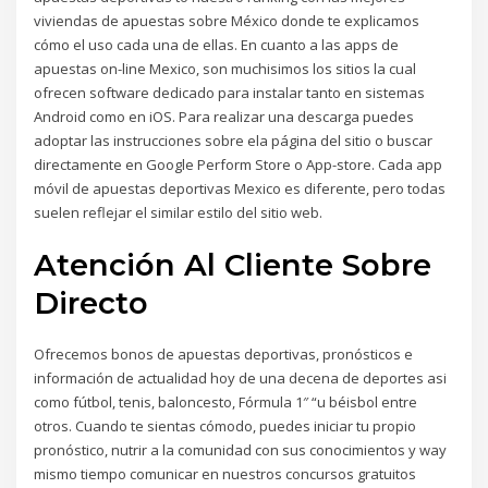
viviendas de apuestas sobre México donde te explicamos
cómo el uso cada una de ellas. En cuanto a las apps de
apuestas on-line Mexico, son muchisimos los sitios la cual
ofrecen software dedicado para instalar tanto en sistemas
Android como en iOS. Para realizar una descarga puedes
adoptar las instrucciones sobre ela página del sitio o buscar
directamente en Google Perform Store o App-store. Cada app
móvil de apuestas deportivas Mexico es diferente, pero todas
suelen reflejar el similar estilo del sitio web.
Atención Al Cliente Sobre
Directo
Ofrecemos bonos de apuestas deportivas, pronósticos e
información de actualidad hoy de una decena de deportes asi
como fútbol, tenis, baloncesto, Fórmula 1″ “u béisbol entre
otros. Cuando te sientas cómodo, puedes iniciar tu propio
pronóstico, nutrir a la comunidad con sus conocimientos y way
mismo tiempo comunicar en nuestros concursos gratuitos