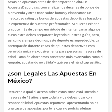
casas de apuestas antes de desamparar de alta. En
ApuestasDeportivas. com analizamos decenas de bonos de
bienvenida y otros tipos sobre bonos y elaboramos un
meticuloso rating de bonos de apuestas deportivas basado en
la experiencia de nuestros profecionales. Si quieres echarle
un poco más de tiempo em virtude de intentar ganar algunos
euros extra debes prepararte leyendo nuestras guías, pero,
asi como siempre decimos, este deporte es impredecible. La
participación durante casas de apuestas deportivas está
permitida única y exclusivamente para personas mayores de
edad. También abordamos conceptos más avanzados como el
‘empate, apostando no válida’ y qué sera el hándicap asiático.
¿son Legales Las Apuestas En
México?
Recuerda o qual el acceso sobre estos sitios está limitado a
mayores de 18 años y que toda la vida debes jugar con
responsabilidad. ApuestasDeportivas. apresentando no es
una casa de apuestas, por lo la cual no podrás efetuar