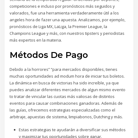
competiciones e incluso por pronósticos más seguidos y
valorados, fue una herramienta verdaderamente útil a los
angeles hora de fazer una apuesta. Analizamos, por ejemplo,
pronósticos de Liga MX, LaLiga, la Premier League, la
Champions League y más, con nuestros tipsters y periodistas
más expertos en la materia.
Métodos De Pago
Debido a la horrores” “para mercados disponibles, tienes
muchas oportunidades ad modum hora de iniciar tus boletos.
La dinámica en busca de victorias ha sido increíble, ya que
puedes analizar diferentes mercados de algun mismo evento
to tratar de vincular las cuotas más valiosas de distintos
eventos para causar combinaciones ganadoras. Además de
las guías, ofrecemos estrategias especializadas como el
arbitraje, apuestas de sistema, limpiabonos, Dutching y más.
Estas estrategias te ayudarán a diversificar sus métodos
y maximizar tus oportunidades sobre ganar.