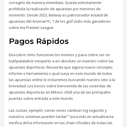
corregirlo de manera inmediata. Queda estrictamente
prohibida la realización de apuestas por menores de
momento. Desde 2023, Betway es patrocinador estatal de
apuestas del Arsenal FC, 1 de los golf clubs más ganadores
sobre ela Premier League.
Pagos Rápidos
Descubre cómo funcionan los momios y pasa sobre ser un
ludópatatahúr inexperto a en absoluto un maestro sobre las
apuestas deportivas. Recuerda que alguna nuevo concepto,
informe o herramienta o qual surja en este mundo de todas
las apuestas online lo incluiremos buscando nuestro sitio a la
brevedad. Los bonos sobre bienvenida de las viviendas de
apuestas deportivas en México child una de las principales
puertas sobre entrada a este mundo.
Las cuotas, ejemplo, varias veces cambian ing segundo y
nuestros sistemas pueden tardar” “piza más en actualizarse.
Verifica dicha información en las chain oficiales de todas las