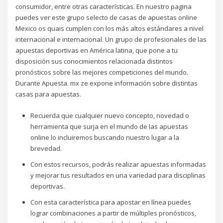
consumidor, entre otras características. En nuestro pagina
puedes ver este grupo selecto de casas de apuestas online
Mexico os quais cumplen con los más altos estándares a nivel
internacional e internacional. Un grupo de profesionales de las
apuestas deportivas en América latina, que pone a tu
disposición sus conocimientos relacionada distintos
pronósticos sobre las mejores competiciones del mundo.
Durante Apuesta. mx ze expone información sobre distintas
casas para apuestas.
Recuerda que cualquier nuevo concepto, novedad o
herramienta que surja en el mundo de las apuestas
online lo incluiremos buscando nuestro lugar a la
brevedad.
Con estos recursos, podrás realizar apuestas informadas
y mejorar tus resultados en una variedad para disciplinas
deportivas.
Con esta característica para apostar en línea puedes
lograr combinaciones a partir de múltiples pronósticos,