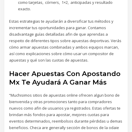
como tarjetas, córners, 1×2, anticipadas y resultado
exacto.
Estas estrategias te ayudarán a diversificar tus métodos y
incrementar tus oportunidades para ganar. Contamos
disadvantage guías detalladas afin de que aprendas a
respeito de diferentes tipos sobre apuestas deportivas. Verás
cómo armar apuestas combinadas y ambos equipos marcan,
así como explicaciones sobre cómo usar un compositor de
apuestas y qué son las cuotas de apuestas.
Hacer Apuestas Con Apostando
Mx Te Ayudará A Ganar Más
“Muchisimos sitios de apuestas online ofrecen algun bono de
bienvenida y otras promociones tanto para compradores
nuevos como afin de usuarios ya registrados. Estas ofertas te
brindan más fondos para apostar, mejores cuotas para
eventos determinados, reembolsos durante pérdidas u demas
beneficios. Checa are generally sección de bonos de la odaie