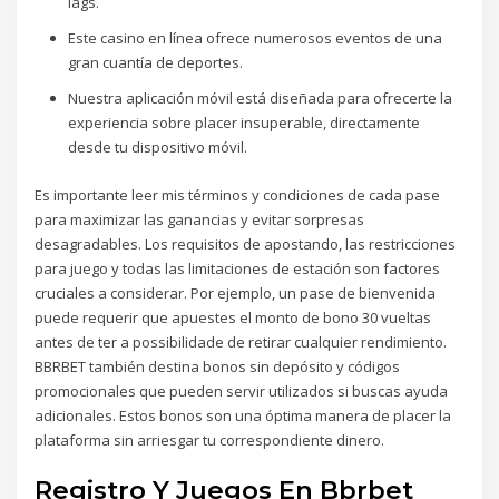
lags.
Este casino en línea ofrece numerosos eventos de una
gran cuantía de deportes.
Nuestra aplicación móvil está diseñada para ofrecerte la
experiencia sobre placer insuperable, directamente
desde tu dispositivo móvil.
Es importante leer mis términos y condiciones de cada pase
para maximizar las ganancias y evitar sorpresas
desagradables. Los requisitos de apostando, las restricciones
para juego y todas las limitaciones de estación son factores
cruciales a considerar. Por ejemplo, un pase de bienvenida
puede requerir que apuestes el monto de bono 30 vueltas
antes de ter a possibilidade de retirar cualquier rendimiento.
BBRBET también destina bonos sin depósito y códigos
promocionales que pueden servir utilizados si buscas ayuda
adicionales. Estos bonos son una óptima manera de placer la
plataforma sin arriesgar tu correspondiente dinero.
Registro Y Juegos En Bbrbet