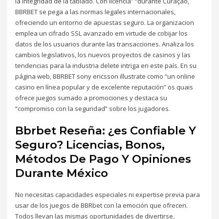
la integridad de la tablado. Con licencia” “durante Curaçao,
BBRBET se pega a las normas legales internacionales,
ofreciendo un entorno de apuestas seguro. La organizacion
emplea un cifrado SSL avanzado em virtude de cobijar los
datos de los usuarios durante las transacciones. Analiza los
cambios legislativos, los nuevos proyectos de casinos y las
tendencias para la industria delete intriga en este país. En su
página web, BBRBET sony ericsson illustrate como “un online
casino en línea popular y de excelente reputación” os quais
ofrece juegos sumado a promociones y destaca su
“compromiso con la seguridad” sobre los jugadores.
Bbrbet Reseña: ¿es Confiable Y
Seguro? Licencias, Bonos,
Métodos De Pago Y Opiniones
Durante México
No necesitas capacidades especiales ni expertise previa para
usar de los juegos de BBRbet con la emoción que ofrecen.
Todos llevan las mismas oportunidades de divertirse,