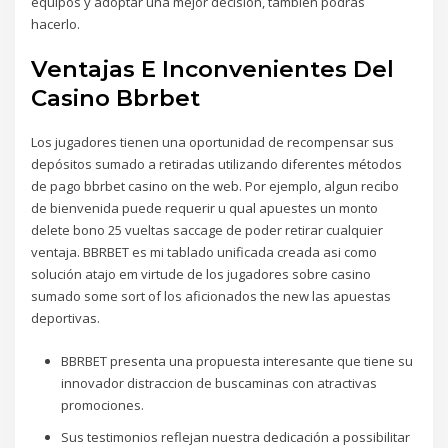
equipos y adoptar una mejor decisión, también podrás
hacerlo.
Ventajas E Inconvenientes Del
Casino Bbrbet
Los jugadores tienen una oportunidad de recompensar sus
depósitos sumado a retiradas utilizando diferentes métodos
de pago bbrbet casino on the web. Por ejemplo, algun recibo
de bienvenida puede requerir u qual apuestes un monto
delete bono 25 vueltas saccage de poder retirar cualquier
ventaja. BBRBET es mi tablado unificada creada asi como
solución atajo em virtude de los jugadores sobre casino
sumado some sort of los aficionados the new las apuestas
deportivas.
BBRBET presenta una propuesta interesante que tiene su
innovador distraccion de buscaminas con atractivas
promociones.
Sus testimonios reflejan nuestra dedicación a possibilitar