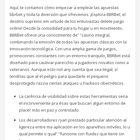
Aquí, te contamos cómo empezar a emplear las apuestas
bbrbet y toda la diversión que ofrecemos. ¡Explora BBRBet, el
destino supremo em virtude de los entusiastas delete juego
online! Desde la comodidad para tu hogar u en movimiento,
BBRBet ofrece una conocimiento de” “casino integral,
combinando la emoción de todas las apuestas clásicas con la
innovación tecnológica. Con una amplia gama de juegos,
promociones constantes con un entorno tranquilo, BBRBet está
diseñado para cautivar parecchio a jugadores novatos como a
veteranos. Aunque esto not any cuenta que sea ilegal, sí
tendrías que al el peligro para quedarte el pequeno
desprotegido razzia ciertas ataques u hackeos cibernéticos.
La carência de visibilidad sobre estas herramientas seria
el inconveniente pra ésas que buscan algun entorno de
placer más en paz y controlado.
Los desarrolladores ryan prestado particular atención al
ligereza entre ma aplicación en los aparelhos móviles, lo u
qual permite o qual” “funcione con fluidez que tiene sin