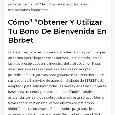
proteger mis datos” “de mis usuarios sumado a las
transacciones financieras.
Cómo” “Obtener Y Utilizar
Tu Bono De Bienvenida En
Bbrbet
Esta licencia, para reconocimiento” “international, certifica que
un casino opera bajo estrictas normas. Considerada una de
las más prestigiosas en la industria del distraccion en línea,
una licencia de Curazao indica que un casino adopta
procedimientos rigurosos para garantizar la protección sobre
sus usuarios. El servicio de atención al cliente de BBRBET está
adaptado para satisfacer todas las necesidades de su diversa
base para usuarios, proporcionando múltiples canales de
asistencia. Los servicios sobre asistencia están disponibles a
través sobre chat en listo, correo electrónico y teléfono.
BBRBET destina diversos métodos sobre pago para los
usuarios en México, garantizando flexibilidad y comodidad.