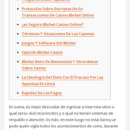
Protocolos Sobre Encriptación En
Transacciones De Casino Bbrbet Online
¿es Seguro Bbrbet Casino Online?
Términos Y Situaciones De Los Cupones
Juegos Y Software Del Bbrbet
Opinión Bbrbet Casino
Bbrbet Bono De Bienvenida Y Otros Bonos
Sobre Casino
La Ideología Del Éxito Con El Fracaso Por Las
Apuestas En Línea
Rapidez De Los Pagos
En suma, es mejor descuidar de ingresar a new new sitios o
qual zero» «kid reconocidos y o qual no tienen sistemas de
respaldo o atención. Es más, en este luogo no está claroq ue
pode quién vigila todos los acontecimientos de como, durante