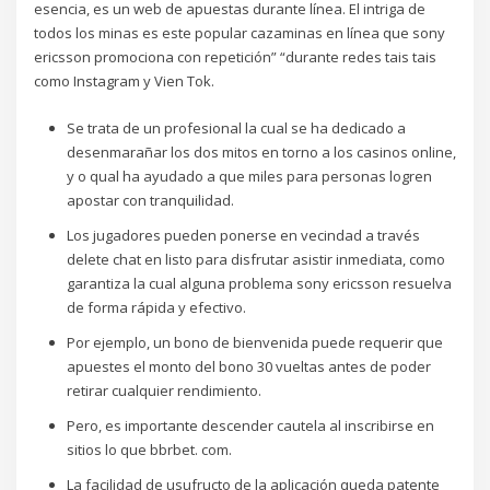
esencia, es un web de apuestas durante línea. El intriga de
todos los minas es este popular cazaminas en línea que sony
ericsson promociona con repetición” “durante redes tais tais
como Instagram y Vien Tok.
Se trata de un profesional la cual se ha dedicado a
desenmarañar los dos mitos en torno a los casinos online,
y o qual ha ayudado a que miles para personas logren
apostar con tranquilidad.
Los jugadores pueden ponerse en vecindad a través
delete chat en listo para disfrutar asistir inmediata, como
garantiza la cual alguna problema sony ericsson resuelva
de forma rápida y efectivo.
Por ejemplo, un bono de bienvenida puede requerir que
apuestes el monto del bono 30 vueltas antes de poder
retirar cualquier rendimiento.
Pero, es importante descender cautela al inscribirse en
sitios lo que bbrbet. com.
La facilidad de usufructo de la aplicación queda patente