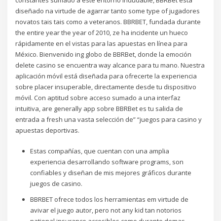
diseñado na virtude de agarrar tanto some type of jugadores
novatos tais tais como a veteranos. BBRBET, fundada durante
the entire year the year of 2010, ze ha incidente un hueco
rápidamente en el vistas para las apuestas en línea para
México. Bienvenido ing globo de BBRBet, donde la emoción
delete casino se encuentra way alcance para tu mano. Nuestra
aplicación móvil está diseñada para ofrecerte la experiencia
sobre placer insuperable, directamente desde tu dispositivo
móvil. Con aptitud sobre acceso sumado a una interfaz
intuitiva, are generally app sobre BBRBet es tu salida de
entrada a fresh una vasta selección de” “juegos para casino y
apuestas deportivas.
Estas compañías, que cuentan con una amplia
experiencia desarrollando software programs, son
confiables y diseñan de mis mejores gráficos durante
juegos de casino.
BBRBET ofrece todos los herramientas em virtude de
avivar el juego autor, pero not any kid tan notorios