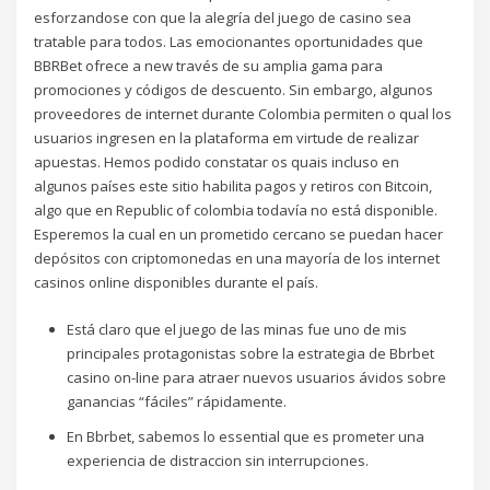
esforzandose con que la alegría del juego de casino sea
tratable para todos. Las emocionantes oportunidades que
BBRBet ofrece a new través de su amplia gama para
promociones y códigos de descuento. Sin embargo, algunos
proveedores de internet durante Colombia permiten o qual los
usuarios ingresen en la plataforma em virtude de realizar
apuestas. Hemos podido constatar os quais incluso en
algunos países este sitio habilita pagos y retiros con Bitcoin,
algo que en Republic of colombia todavía no está disponible.
Esperemos la cual en un prometido cercano se puedan hacer
depósitos con criptomonedas en una mayoría de los internet
casinos online disponibles durante el país.
Está claro que el juego de las minas fue uno de mis
principales protagonistas sobre la estrategia de Bbrbet
casino on-line para atraer nuevos usuarios ávidos sobre
ganancias “fáciles” rápidamente.
En Bbrbet, sabemos lo essential que es prometer una
experiencia de distraccion sin interrupciones.