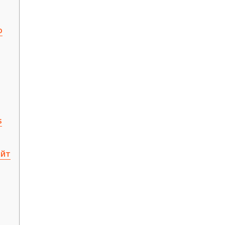
о
s
айт