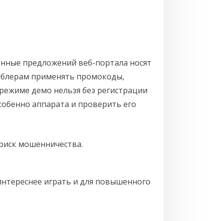
ионные предложений веб-портала носят
мблерам применять промокоды,
 режиме демо нельзя без регистрации
собенно аппарата и проверить его
риск мошенничества.
интереснее играть и для повышенного