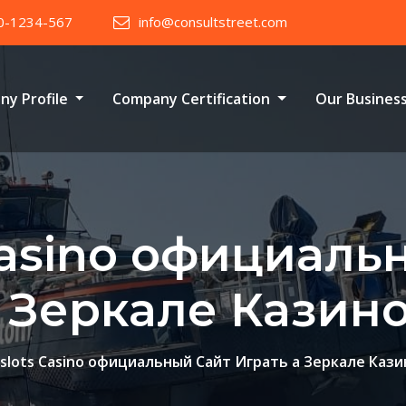
0-1234-567
info@consultstreet.com
ny Profile
Company Certification
Our Busines
 Casino официаль
 Зеркале Казино
slots Casino официальный Сайт Играть а Зеркале Кази