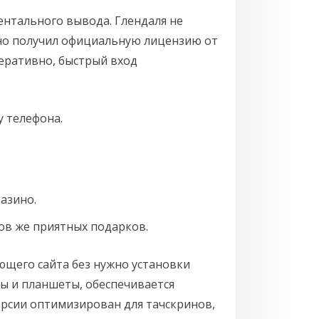
ентального вывода. Глендаля не
авно получил официальную лицензию от
перативно, быстрый вход
у телефона.
азино.
ов же приятных подарков.
ющего сайта без нужно установки
ы и планшеты, обеспечивается
рсии оптимизирован для тачскринов,