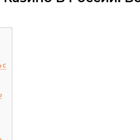
о С
о
о