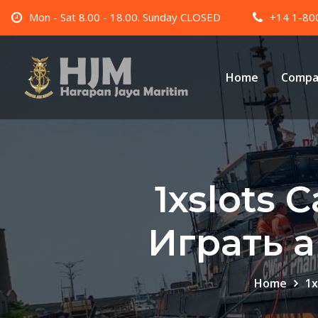
Skip
Mon - Sat 8.00 - 18.00. Sunday CLOSED
+14 1-80
to
content
Home
Compa
1xslots
Играть а
Home
1x