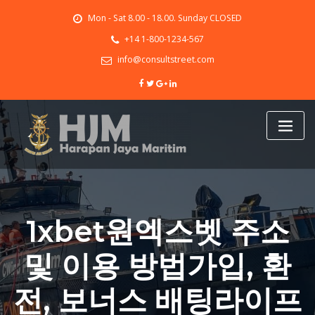
Skip
Mon - Sat 8.00 - 18.00. Sunday CLOSED
to
content
+14 1-800-1234-567
info@consultstreet.com
1xbet원엑스벳 주소
및 이용 방법가입, 환
전, 보너스 배팅라이프