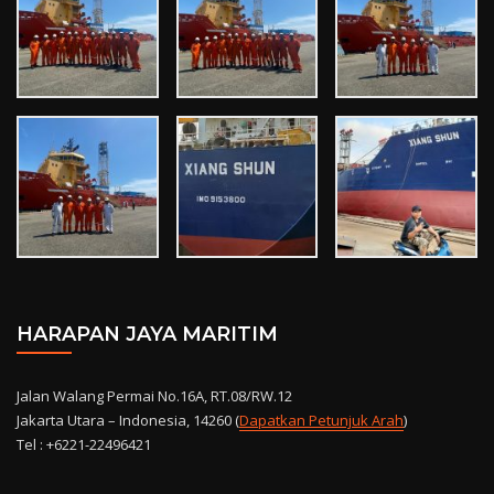
HARAPAN JAYA MARITIM
Jalan Walang Permai No.16A, RT.08/RW.12
Jakarta Utara – Indonesia, 14260 (
Dapatkan Petunjuk Arah
)
Tel : +6221-22496421