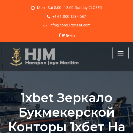
Skip
Mon - Sat 8.00 - 18.00. Sunday CLOSED
to
content
+14 1-800-1234-567
info@consultstreet.com
1xbet Зеркало
Букмекерской
Конторы 1хбет На