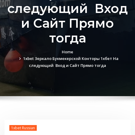
следующий ️ Вход
и Сайт Прямо
тогда
Home
1xbet Зеркало Букмекерской Конторы 1хбет На
следующий ️ Вход и Сайт Прямо тогда
1xbet Russian