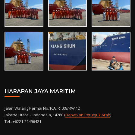
HARAPAN JAYA MARITIM
Jalan Walang Permai No.16A, RT.08/RW.12
Jakarta Utara – Indonesia, 14260 (
Dapatkan Petunjuk Arah
)
Tel : +6221-22496421