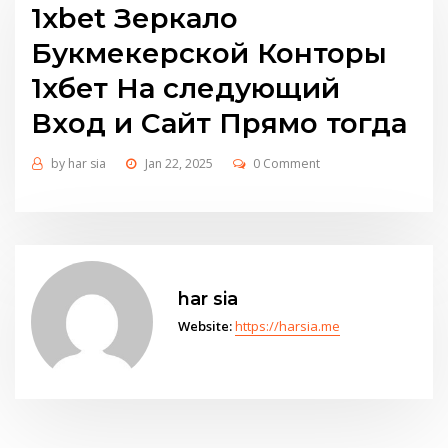
1xbet Зеркало
Букмекерской Конторы
1хбет На следующий ️
Вход и Сайт Прямо тогда
by
har sia
Jan 22, 2025
0 Comment
har sia
Website:
https://harsia.me