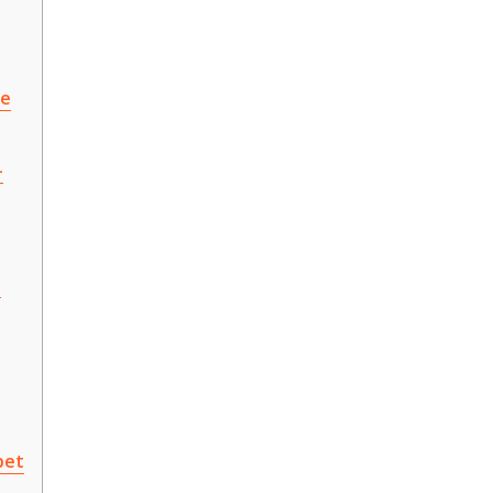
ые
–
а
bet