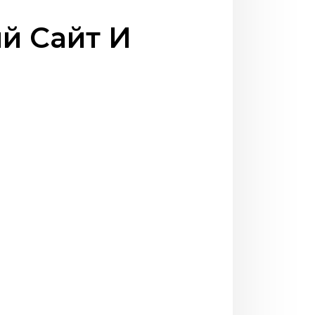
й Сайт И