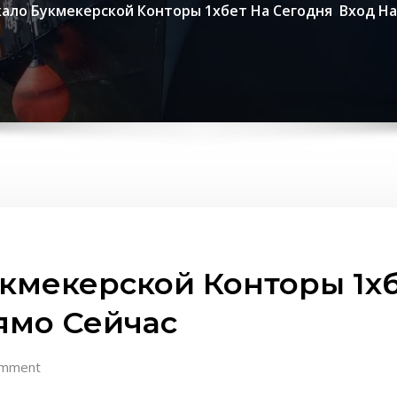
кало Букмекерской Конторы 1хбет На Сегодня ️ Вход Н
укмекерской Конторы 1хб
ямо Сейчас
omment