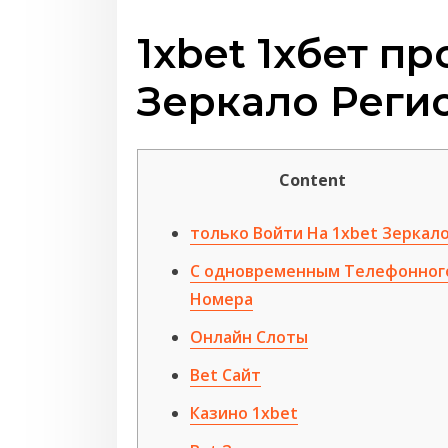
1xbet 1хбет п
Зеркало Реги
Content
только Войти На 1xbet Зеркал
С одновременным Телефонног
Номера
Онлайн Слоты
Bet Сайт
Казино 1xbet