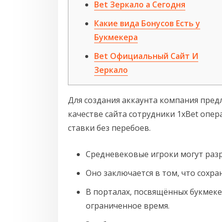
Bet Зеркало а Сегодня
Какие вида Бонусов Есть у
Букмекера
Bet Официальный Сайт И
Зеркало
Для создания аккаунта компания пред
качестве сайта сотрудники 1xBet опе
ставки без перебоев.
Средневековые игроки могут разр
Оно заключается в том, что сохра
В порталах, посвящённых букмеке
ограниченное время.