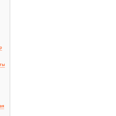
р
ты
ая