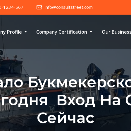
0-1234-567
info@consultstreet.com
ny Profile
Company Certification
Our Busines
кало Букмекерск
егодня ️ Вход На
Сейчас