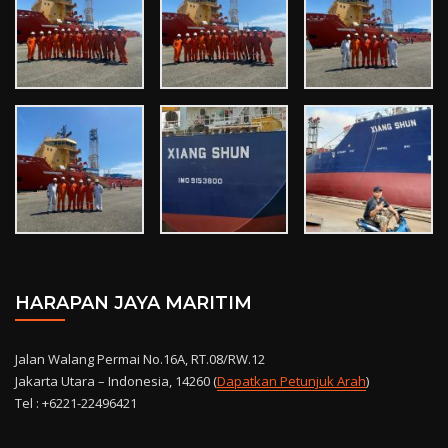
HARAPAN JAYA MARITIM
Jalan Walang Permai No.16A, RT.08/RW.12
Jakarta Utara – Indonesia, 14260 (
Dapatkan Petunjuk Arah
)
Tel : +6221-22496421