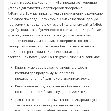
и групп и соцсетях компания 1xBet предлагает хорошие
условия для участия и партнерской программе —
1xPartners. Ее участники получают пожизненную комиссию
с каждого приведенного игрока. Ссылка на партнерскую
программу приведена в футере официальным сайта 1xBet.
Службу поддержки букмекерского сайта 1хБет КЗ работает
круглосуточно и оказывает помощь пользователям
вопреки нескольким каналам. Усовершенство связи с
саппортом можно использовать бесплатные звонки в
пределах страны, один один нескольких адресов
электронной почты, боты а Telegram и Viber и онлайн чат.
Клиент эксклавов может установить в своем
компьютере программу 1xBet Access,
предназначенной для поиска значимых зеркал.
Региональное подразделение – букмекерская
контора 1xbet Kz, было запущено в 2016 недавно.
Для тех, кто хочет 1xBet KZ скачать в Андроид, нужно
так кликнуть на кнопку в виде телефона,
расположенную в лаберы левом углу страницы.