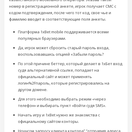
номер в регистрационной анкете, игрок получает СМС с
кодом подтверждения, после чего тот код, свое чье и
фамилию вводит в соответствующие поля анкеты.
Платформа 1xBet mobile поддерживается всеми
популярных браузерами.
Да, игрок может сбросить старый пароль входа,
воспользовавшись опцией «Забыли пароль?
По этой причине беттер, который делает в 1хБет вход
судя альтернативной ссылке, попадает на
официальный сайт и может применять
логин%2Fпароль, которые регистрировались на
другом домене.
Для этого необходимо выбрать режим «через
телефон» и выбирать пункт «Войти судя SMS».
Начать игру и 1xBet нужно же знакомства с
официальному сайтом конторы.
Ноунсом запросу клиента контора” “отправив адреса