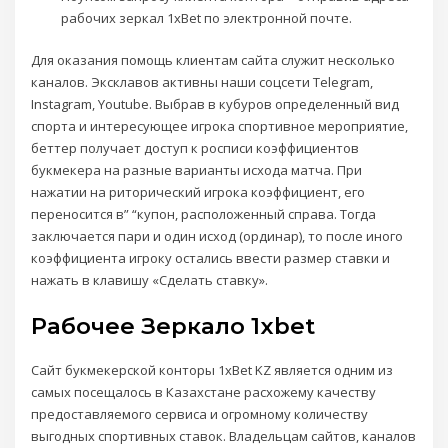
рабочих зеркал 1xBet по электронной почте.
Для оказания помощь клиентам сайта служит несколько
каналов. Эксклавов активны наши соцсети Telegram,
Instagram, Youtube. Выбрав в кубуров определенный вид
спорта и интересующее игрока спортивное мероприятие,
беттер получает доступ к росписи коэффициентов
букмекера на разные варианты исхода матча. При
нажатии на риторический игрока коэффициент, его
переносится в” “купон, расположенный справа. Тогда
заключается пари и один исход (ординар), то после иного
коэффициента игроку остались ввести размер ставки и
нажать в клавишу «Сделать ставку».
Рабочее Зеркало 1xbet
Сайт букмекерской конторы 1xBet KZ является одним из
самых посещалось в Казахстане расхожему качеству
предоставляемого сервиса и огромному количеству
выгодных спортивных ставок. Владельцам сайтов, каналов