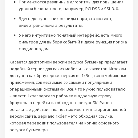
Применяются различные алгоритмы для повышения
уровня безопасности, например, PCI DSS и SSL 3. 0.
Здесь доступны них же виды пари, статистика,
видеотрансляции а результаты.
У него интуитивно понятный интерфейс, есть много
фильтров для выбора событий и даже функция поиска
с аудиовводом.
Касается десктопной версии ресурса букмекер предлагает
подобный сервис для каких мобильных гаджетов. Игрокам
доступна как браузерная версия m. 1xBet, так и мобильные
приложения, совместимые со самыми популярными
операционными системами. Все, что нужно пользователю
– ввести 1xbet зеркало рабочее в адресную строку
браузера а перейти на обходного ресурс БК. Равно
остальные действия полностью идентичны оригинальной
версии сайта. Зеркало 1хбет – это обходная ссылка,
которая переводит пользователя на копию основного
ресурса букмекера.