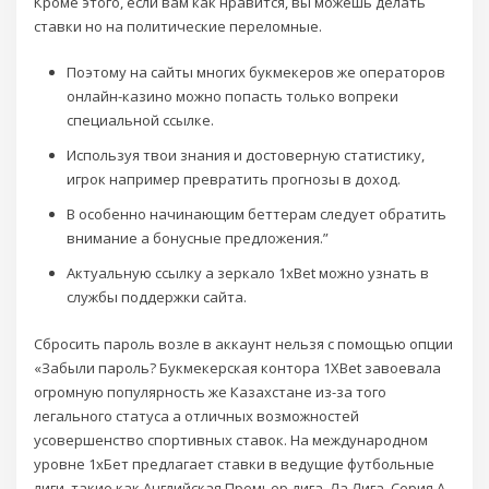
Кроме этого, если вам как нравится, вы можешь делать
ставки но на политические переломные.
Поэтому на сайты многих букмекеров же операторов
онлайн-казино можно попасть только вопреки
специальной ссылке.
Используя твои знания и достоверную статистику,
игрок например превратить прогнозы в доход.
В особенно начинающим беттерам следует обратить
внимание а бонусные предложения.”
Актуальную ссылку а зеркало 1xBet можно узнать в
службы поддержки сайта.
Сбросить пароль возле в аккаунт нельзя с помощью опции
«Забыли пароль? Букмекерская контора 1XBet завоевала
огромную популярность же Казахстане из-за того
легального статуса а отличных возможностей
усовершенство спортивных ставок. На международном
уровне 1хБет предлагает ставки в ведущие футбольные
лиги, такие как Английская Премьер-лига, Ла Лига, Серия А,