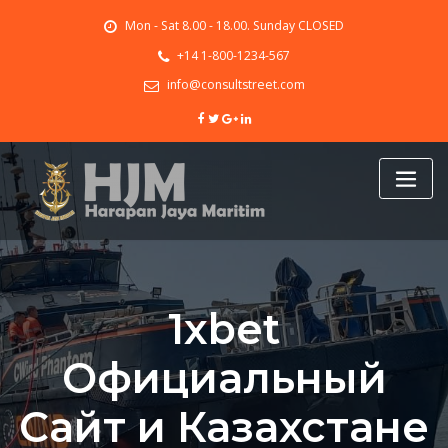
Skip
Mon - Sat 8.00 - 18.00. Sunday CLOSED
to
content
+14 1-800-1234-567
info@consultstreet.com
1xbet
Официальный
Сайт и Казахстане