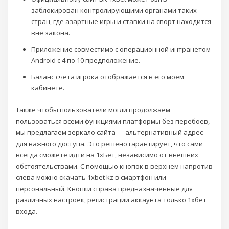
заблокирован контролирующими органами таких
стран, где азартные игры и ставки на спорт находится
вне закона.
Приложение совместимо с операционной интранетом
Android с 4 по 10 предположение.
Баланс счета игрока отображается в его моем
кабинете.
Также чтобы пользователи могли продолжаем
пользоваться всеми функциями платформы без перебоев,
мы предлагаем зеркало сайта — альтернативный адрес
для важного доступа. Это решено гарантирует, что сами
всегда сможете идти на 1хБет, независимо от внешних
обстоятельствами. С помощью кнопок в верхнем напротив
слева можно скачать 1xbet kz в смартфон или
персональный. Кнопки справа предназначенные для
различных настроек, регистрации аккаунта только 1хбет
входа.