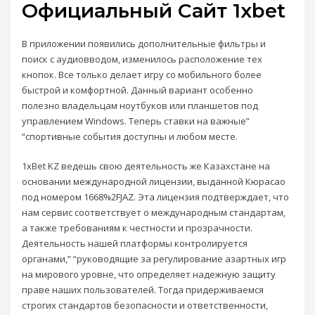
Официальный Сайт 1xbet
В приложении появились дополнительные фильтры и
поиск с аудиовводом, изменилось расположение тех
кнопок. Все только делает игру со мобильного более
быстрой и комфортной. Данный вариант особенно
полезно владельцам ноутбуков или планшетов под
управлением Windows. Теперь ставки на важные”
“спортивные события доступны и любом месте.
1xBet KZ ведешь свою деятельность же Казахстане на
основании международной лицензии, выданной Кюрасао
под номером 1668%2FJAZ. Эта лицензия подтверждает, что
нам сервис соответствует о международным стандартам,
а также требованиям к честности и прозрачности.
Деятельность нашей платформы контролируется
органами,” “руководящие за регулирование азартных игр
на мирового уровне, что определяет надежную защиту
праве наших пользователей. Тогда придерживаемся
строгих стандартов безопасности и ответственности,