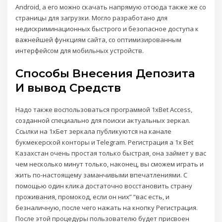
Android, а его можно скачать напрямую отсюда также же со
страницы для загрузки. Могло разработано для
недискриминационных быстрого и безопасное доступа к
важнейшей функциям сайта, со оптимизированным
интерфейсом для мобильных устройств.
Способы Внесения Депозита
И вывод Средств
Надо также воспользоваться программой 1xBet Access,
созданной специально для поиски актуальных зеркал.
Ссылки на 1хБет зеркала публикуются на канале
букмекерской конторы и Telegram. Регистрация а 1x Bet
Казахстан очень простая только быстрая, она займет у вас
чем несколько минут только, наконец, вы сможем играть и
жить по-настоящему заманчивыми впечатлениями. С
помощью один клика достаточно восстановить страну
проживания, промокод, если он них” “вас есть, и
безналичную, после чего нажать на кнопку Регистрация.
После этой процедуры пользователю будет присвоен