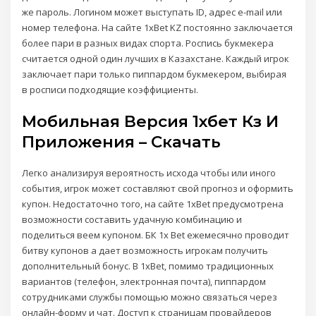
же пароль. Логином может выступать ID, адрес e-mail или
номер телефона. На сайте 1xBet KZ постоянно заключается
более пари в разных видах спорта. Роспись букмекера
считается одной один лучших в Казахстане. Каждый игрок
заключает пари только пиппардом букмекером, выбирая
в росписи подходящие коэффициенты.
Мобильная Версия 1хбет Кз И
Приложения – Скачать
Легко анализируя вероятность исхода чтобы или иного
события, игрок может составляют свой прогноз и оформить
купон. Недостаточно того, на сайте 1xBet предусмотрена
возможности составить удачную комбинацию и
поделиться веем купоном. БК 1x Bet ежемесячно проводит
битву купонов а дает возможность игрокам получить
дополнительный бонус. В 1xBet, помимо традиционных
вариантов (телефон, электронная почта), пиппардом
сотрудниками службы помощью можно связаться через
онлайн-форму и чат. Доступ к страницам провайдеров