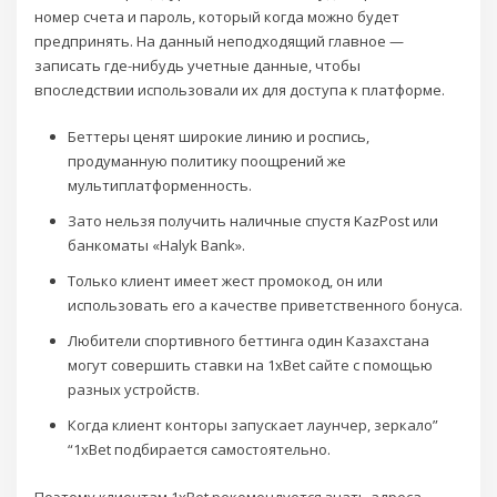
номер счета и пароль, который когда можно будет
предпринять. На данный неподходящий главное —
записать где-нибудь учетные данные, чтобы
впоследствии использовали их для доступа к платформе.
Беттеры ценят широкие линию и роспись,
продуманную политику поощрений же
мультиплатформенность.
Зато нельзя получить наличные спустя KazPost или
банкоматы «Halyk Bank».
Только клиент имеет жест промокод, он или
использовать его а качестве приветственного бонуса.
Любители спортивного беттинга один Казахстана
могут совершить ставки на 1xBet сайте с помощью
разных устройств.
Когда клиент конторы запускает лаунчер, зеркало”
“1xBet подбирается самостоятельно.
Поэтому клиентам 1xBet рекомендуется знать адреса