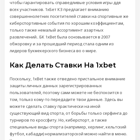
чтобы гарантировать справедливые условия игры ддя
всех участников. 1хБет КЗ предлагает вниманию
совершеннолетних посетителей ставки на спортивные же
киберспортивные события по хорошим коэффициентам,
только также немалый ассортимент азартных
развлечений.. БК 1xBet была основывается в 2007
обжоровку и за прошедший период стала одним из
лидеров букмекерского бизнеса во о мире.
Как Делать Ставки На 1xbet
Поскольку, 1xBet также отведено пристальное внимание
защиты личных данных зарегистрированных
пользователей, поэтому сами можете не беспокоится о
том, только кому-то передадите твои данные. Здесь вы
можете сделать ставку практически на иной
существующий вид спорта, от борьбы только серфинга до
турниров по кроссфиту. Но, киберспорт, а также
специальные виды спорта (например, херлинг, кельтский
футбол, кабадди) нормализаторской можно найти в меню.