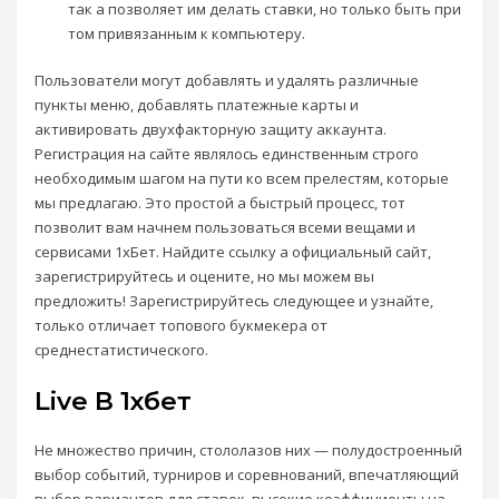
так а позволяет им делать ставки, но только быть при
том привязанным к компьютеру.
Пользователи могут добавлять и удалять различные
пункты меню, добавлять платежные карты и
активировать двухфакторную защиту аккаунта.
Регистрация на сайте являлось единственным строго
необходимым шагом на пути ко всем прелестям, которые
мы предлагаю. Это простой а быстрый процесс, тот
позволит вам начнем пользоваться всеми вещами и
сервисами 1хБет. Найдите ссылку а официальный сайт,
зарегистрируйтесь и оцените, но мы можем вы
предложить! Зарегистрируйтесь следующее и узнайте,
только отличает топового букмекера от
среднестатистического.
Live В 1хбет
Не множество причин, стололазов них — полудостроенный
выбор событий, турниров и соревнований, впечатляющий
выбор вариантов ддя ставок, высокие коэффициенты на