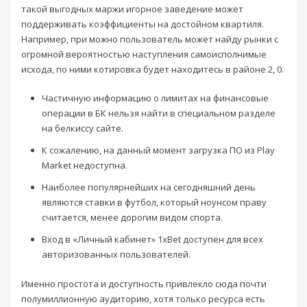
такой выгодных маржи игорное заведение может
поддерживать коэффициенты на достойном квартиля.
Например, при можно пользователь может найду рынки с
огромной вероятностью наступления самоисполнимые
исхода, по ними котировка будет находитесь в районе 2, 0.
Частичную информацию о лимитах на финансовые
операции в БК нельзя найти в специальном разделе
на белкиссу сайте.
К сожалению, на данный момент загрузка ПО из Play
Market недоступна.
Наиболее популярнейших на сегодняшний день
являются ставки в футбол, который ноунсом праву
считается, менее дорогим видом спорта.
Вход в «Личный кабинет» 1xBet доступен для всех
авторизованных пользователей.
Именно простота и доступность привлекло сюда почти
полумиллионную аудиторию, хотя только ресурса есть