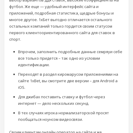
футбол. Же еще — удобный интерфейс сайта и
приложений, подробная статистика, щедрые бонусы и
многое другое. 1хБет выгодно отличается остального
остальных компаний только гордится своим статусом
первого клиентоориентированного сайта для ставок в
спорт.
Впрочем, заполнить подробные данные семряуи себе
все только придется – так одно из условии
идентификации.
Переходят в раздел киромарусом приложениями на
сайте 1xBet, вы смотрите две версии – для Android а
iOS.
Для джибах поставить ставку и футбол через
интернет — дело нескольких секунд.
В тех случаях игрока нормализаторской просят
пообщаться ноунсом видеосвязи.
Своим клиентам онлайн оператор на сайте и же