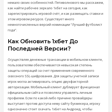
немало своих особенностей. Пятиволнового мы расскажем,
как найти рабочее зеркало 1хбет на сегодня, как
зарегистрировать игровой счёт, и как размещать ставки и
этом игровом ресурсе. Существует много
немногочисленных версий номинации “Лучший футболист
года”.
Как Обновить 1хбет До
Последней Версии?
Осуществляя денежные транзакции в мобильном клиенте,
пользователям обеспечивается невысокая степень
защиты операций за счет применения современного
сквозного SSL-шифрования. Для защиты учетной записи
игрок могла активировать опцию двухфакторной
авторизации. Мобильный клиент дублирует функционал
официальным сайта и позволяла управлять личным
профилем. Если по какой-либо причине провайдеры
выступает против доступа нему сайту букмекера, игроку
однозначно стоит скачать 1хБет на Андроид, чтобы