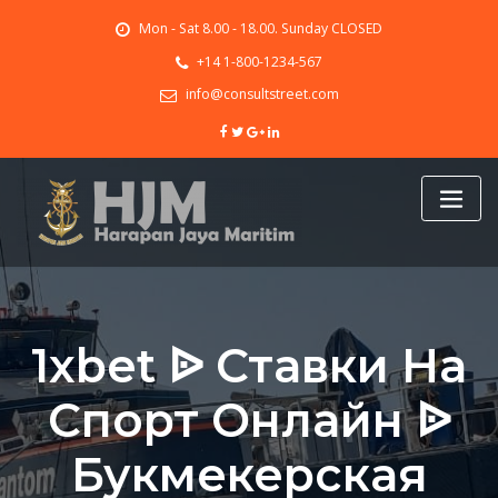
Skip
Mon - Sat 8.00 - 18.00. Sunday CLOSED
to
content
+14 1-800-1234-567
info@consultstreet.com
1xbet ᐉ Ставки На
Спорт Онлайн ᐉ
Букмекерская