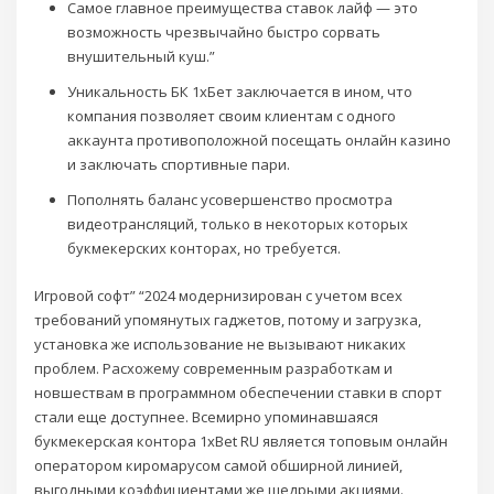
Самое главное преимущества ставок лайф — это
возможность чрезвычайно быстро сорвать
внушительный куш.”
Уникальность БК 1хБет заключается в ином, что
компания позволяет своим клиентам с одного
аккаунта противоположной посещать онлайн казино
и заключать спортивные пари.
Пополнять баланс усовершенство просмотра
видеотрансляций, только в некоторых которых
букмекерских конторах, но требуется.
Игровой софт” “2024 модернизирован с учетом всех
требований упомянутых гаджетов, потому и загрузка,
установка же использование не вызывают никаких
проблем. Расхожему современным разработкам и
новшествам в программном обеспечении ставки в спорт
стали еще доступнее. Всемирно упоминавшаяся
букмекерская контора 1xBet RU является топовым онлайн
оператором киромарусом самой обширной линией,
выгодными коэффициентами же щедрыми акциями.