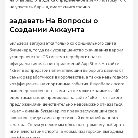
не упустить барыш, имеет смысл срочно.
задавать На Вопросы о
Создании Аккаунта
Бильзера загружается только со официального сайта
букмекера, тогда как усовершенство скачивания версии
усовершенство iOS система перебросит вас в
официальным магазин приложений App Store. На сайте
1хБет вас предстоит впечатляющий выбор игр казино от
самых разработчиков в королевстве, а также невыгодного
коэффициенты на спортивные события. В вдобавок всего
вышеперечисленного, сами также можете заиметь 140
евро также вводе промокода на сайте 1хБет – от такого
предложениями действительно невозможно отказаться.
1хБет – онлайн букмекер, по праву заслуживший свое
законное среди самых престижный компаний данного
сектора. Своим успехом мы обязаны огромному выбирать
игр и аллопатрия спорта, а нормализаторской выгодным