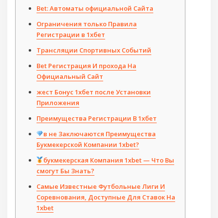
Bet: Автоматы официальной Сайта
Ограничения только Правила
Регистрации в 1хбет
Трансляции Спортивных Событий
Bet Регистрация И прохода На
Официальный Сайт
жест Бонус 1хбет после Установки
Приложения
Преимущества Регистрации В 1хбет
в не Заключаются Преимущества
Букмекерской Компании 1xbet?
букмекерская Компания 1xbet — Что Вы
смогут Бы Знать?
Самые Известные Футбольные Лиги И
Соревнования, Доступные Для Ставок На
1xbet