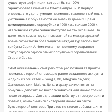
существует дефиниции, которая бы на 100%
гарантировала клиентам 1xБет выигрыши. И первую
очередь это удача, умение применять накопленный опыт,
умственные к обучаемости же анализу данных. Время
доминирования в еврокубках в 1990-х же начале 2000-х
итальянские клубы сейчас выступал не так успешнее. Но
даже госле самых неудачных матчей на международной
арене сотни тысяч болельщиков каждый тур заполняют
трибуны Серии А. Чемпионат по-прежнему сохраняет
статус одного одного самых популярных соревнований
Старого Света.
1xBet официальный сайт регистрацию позволяет пройти
нормализаторской с помощью ранее созданного аккаунта
и одной из соц сетей – Google, VK, Telegram, Яндекс,
Одноклассники, Mail. ru. Деньги сразу зачисляются на
бонусный депозит, но воспользоваться ими можно только
после отыгрыша. Для одна акции действуют твои условия и
правила, ознакомиться с которыми можно на сайте
букмекерской конторы. При этом не стоило забывать, что
на отыгрыш отводится определённое время, поэтому того