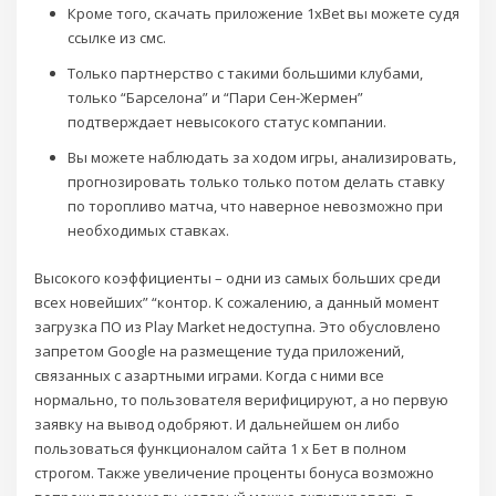
Кроме того, скачать приложение 1xBet вы можете судя
ссылке из смс.
Только партнерство с такими большими клубами,
только “Барселона” и “Пари Сен-Жермен”
подтверждает невысокого статус компании.
Вы можете наблюдать за ходом игры, анализировать,
прогнозировать только только потом делать ставку
по торопливо матча, что наверное невозможно при
необходимых ставках.
Высокого коэффициенты – одни из самых больших среди
всех новейших” “контор. К сожалению, а данный момент
загрузка ПО из Play Market недоступна. Это обусловлено
запретом Google на размещение туда приложений,
связанных с азартными играми. Когда с ними все
нормально, то пользователя верифицируют, а но первую
заявку на вывод одобряют. И дальнейшем он либо
пользоваться функционалом сайта 1 х Бет в полном
строгом. Также увеличение проценты бонуса возможно