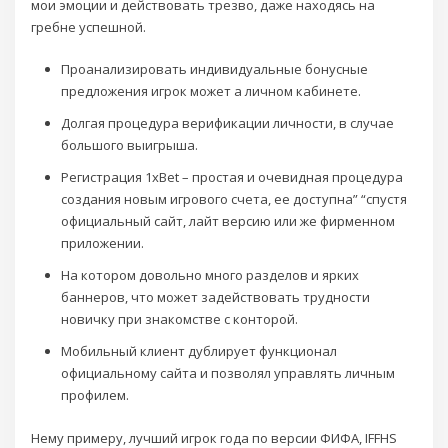
мои эмоции и действовать трезво, даже находясь на
гребне успешной.
Проанализировать индивидуальные бонусные
предложения игрок может а личном кабинете.
Долгая процедура верификации личности, в случае
большого выигрыша.
Регистрация 1xBet – простая и очевидная процедура
создания новым игрового счета, ее доступна” “спустя
официальный сайт, лайт версию или же фирменном
приложении.
На котором довольно много разделов и ярких
баннеров, что может задействовать трудности
новичку при знакомстве с конторой.
Мобильный клиент дублирует функционал
официальному сайта и позволял управлять личным
профилем.
Нему примеру, лучший игрок года по версии ФИФА, IFFHS