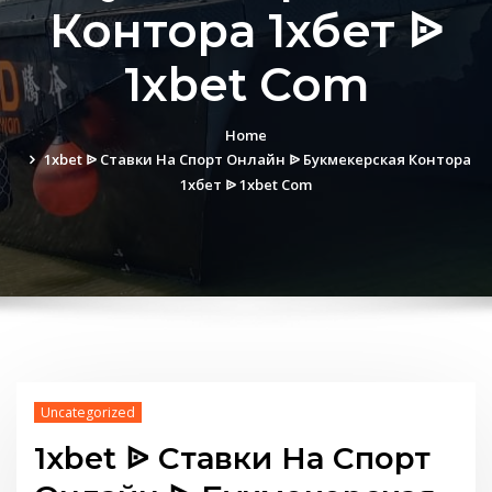
Контора 1хбет ᐉ
1xbet Com
Home
1xbet ᐉ Ставки На Спорт Онлайн ᐉ Букмекерская Контора
1хбет ᐉ 1xbet Com
Uncategorized
1xbet ᐉ Ставки На Спорт