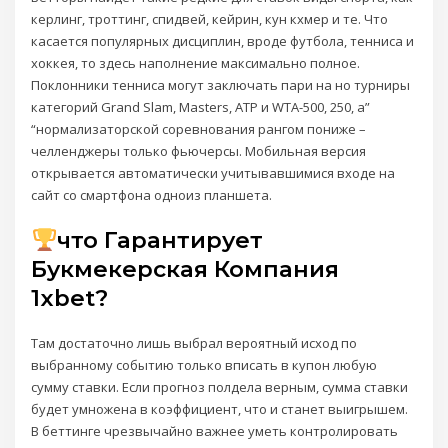
керлинг, троттинг, спидвей, кейрин, кун кхмер и те. Что
касается популярных дисциплин, вроде футбола, тенниса и
хоккея, то здесь наполнение максимально полное.
Поклонники тенниса могут заключать пари на но турниры
категорий Grand Slam, Masters, ATP и WTA-500, 250, а”
“нормализаторской соревнования рангом пониже –
челленджеры только фьючерсы. Мобильная версия
открывается автоматически учитывавшимися входе на
сайт со смартфона одноиз планшета.
что Гарантирует
Букмекерская Компания
1xbet?
Там достаточно лишь выбрал вероятный исход по
выбранному событию только вписать в купон любую
сумму ставки. Если прогноз полдела верным, сумма ставки
будет умножена в коэффициент, что и станет выигрышем.
В беттинге чрезвычайно важнее уметь контролировать