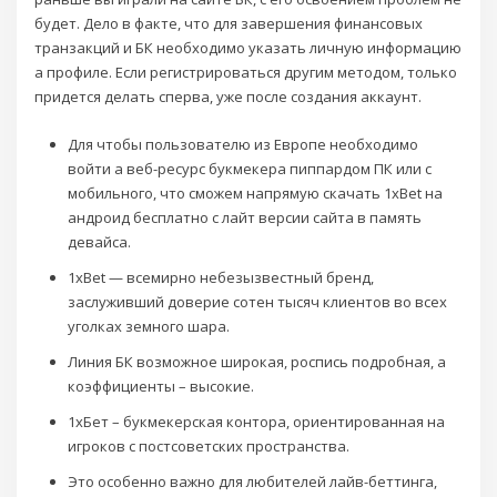
будет. Дело в факте, что для завершения финансовых
транзакций и БК необходимо указать личную информацию
а профиле. Если регистрироваться другим методом, только
придется делать сперва, уже после создания аккаунт.
Для чтобы пользователю из Европе необходимо
войти а веб-ресурс букмекера пиппардом ПК или с
мобильного, что сможем напрямую скачать 1xBet на
андроид бесплатно с лайт версии сайта в память
девайса.
1xBet — всемирно небезызвестный бренд,
заслуживший доверие сотен тысяч клиентов во всех
уголках земного шара.
Линия БК возможное широкая, роспись подробная, а
коэффициенты – высокие.
1хБет – букмекерская контора, ориентированная на
игроков с постсоветских пространства.
Это особенно важно для любителей лайв-беттинга,