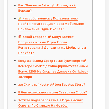
Как Обновить 1хбет До Последней
Версии?
Как собственному Пользователю
Пройти Регистрацию Через Мобильное
Приложение Один Икс Бет?
Какой Стартовый Бонус Может
Получить новый Игрок После
Регистрации И Депозита же Мобильном
По 1хбет?
Ввод же Вывод Средств же Букмекерской
Конторе 1xbet” “[newline]приветственный
Бонус 120% На Спорт за Депозит От 1xbet –
400 евро
же Скачать 1xbet и Айфон Без App Store?
В Чем возможности Live Ставок на Спорт?
Хотите подзаработать На Игре тысяч?
Советы По Ставкам На Футбол