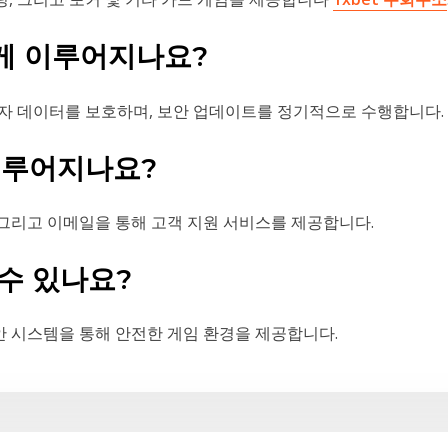
떻게 이루어지나요?
자 데이터를 보호하며, 보안 업데이트를 정기적으로 수행합니다.
 이루어지나요?
, 그리고 이메일을 통해 고객 지원 서비스를 제공합니다.
 수 있나요?
보안 시스템을 통해 안전한 게임 환경을 제공합니다.