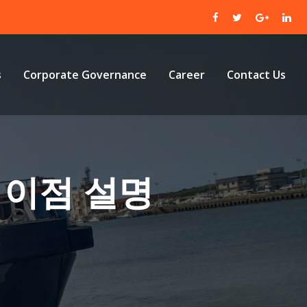
s
Corporate Governance
Career
Contact Us
및 이점 설명