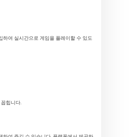
도입하여 실시간으로 게임을 플레이할 수 있도
 꼽힙니다.
선택하여 즐길 수 있습니다. 플랫폼에서 제공하