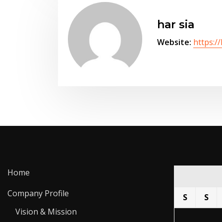
har sia
Website:
https:/
Home
Company Profile
S
S
Vision & Mission