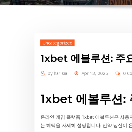
Uncategorized
1xbet 에볼루션: 주
by
har sia
Apr 13, 2025
0 C
1xbet 에볼루션:
온라인 게임 플랫폼 1xbet 에볼루션은 사용
는 혜택을 자세히 설명합니다. 만약 당신이 온