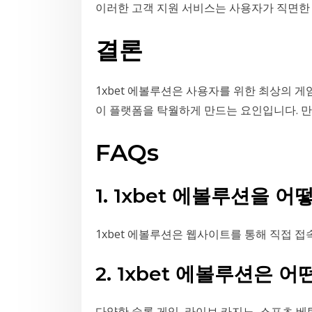
이러한 고객 지원 서비스는 사용자가 직면한
결론
1xbet 에볼루션은 사용자를 위한 최상의 게
이 플랫폼을 탁월하게 만드는 요인입니다. 만
FAQs
1. 1xbet 에볼루션을 
1xbet 에볼루션은 웹사이트를 통해 직접 접
2. 1xbet 에볼루션은 
다양한 슬롯 게임, 라이브 카지노, 스포츠 베