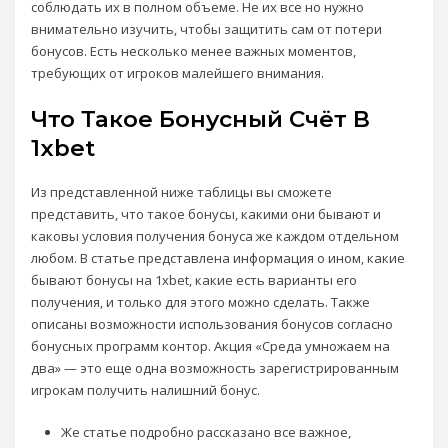
соблюдать их в полном объеме. Не их все но нужно
внимательно изучить, чтобы защитить сам от потери
бонусов. Есть несколько менее важных моментов,
требующих от игроков малейшего внимания.
Что Такое Бонусный Счёт В
1xbet
Из представленной ниже таблицы вы сможете
представить, что такое бонусы, какими они бывают и
каковы условия получения бонуса же каждом отдельном
любом. В статье представлена информация о ином, какие
бывают бонусы на 1xbet, какие есть варианты его
получения, и только для этого можно сделать. Также
описаны возможности использования бонусов согласно
бонусных программ контор. Акция «Среда умножаем на
два» — это еще одна возможность зарегистрированным
игрокам получить налишний бонус.
Же статье подробно рассказано все важное,