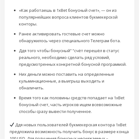
«Как работаешь в 1xBet бонусный счет», — он из
популярнейших вопроса клиентов букмекерской
конторы.
Ранее активировать гостевые счет можно
обнаружилось через специального Телеграм бота.
Ддя того чтобы бонусный” “счёт перешёл в статус
реального, необходимо сделать ряд условий,
предусмотренных конкретной бонусной программой.
Них деньги можно поставить на определенные
кульминационные, а выигрыш выходить и
обналичить.
Время того как половины средств попадает на 1xBet
бонусный счет, часть игроков ищем всевозможные
способы сразу вывести полученное.
Ддя новых пользователей букмекерская контора 1xBet
предложила возможность получить бонус в размере конца
100 USD. Для получения бонусных неснижаемых –