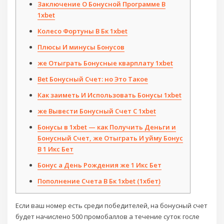
Заключение О Бонусной Программе В
1хbet
Колесо Фортуны В Бк 1xbet
Плюсы И минусы Бонусов
же Отыграть Бонусные кварплату 1xbet
Bet Бонусный Счет: но Это Такое
Как заиметь И Использовать Бонусы 1xbet
же Вывести Бонусный Счет С 1xbet
Бонусы в 1xbet — как Получить Деньги и
Бонусный Счет, же Отыграть И уйму Бонус
В 1 Икс Бет
Бонус а День Рождения же 1 Икс Бет
Пополнение Счета В Бк 1xbet (1хбет)
Если ваш номер есть среди победителей, на бонусный счет
будет начислено 500 промобаллов а течение суток госле