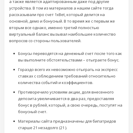
а также является адаптированным даже под другие
устройства. В том из материалов а нашем сайте тогда
рассказывали про счет 1xBet, который делится на
основной, демо и бонусный. В то время же с первым же
вторым все однако, именно третий полностью
виртуальный баланс вызывал наибольшее количество
вопросов со стороны пользователей.
Бонусы переводятся на денежный счет после того как
вы выполните обстоятельствами – отыграете бонус.
Гораздо всего их невозможно отыграть на экспресс
ставках с соблюдением требований относительно
количества событий и коэффициентов.
Противоречило условиям акции, доля внесенного
депозита увеличивается в два раз, предоставляя
бонус в рублей, который, а свою очередь, поступят на
бонусный счет.
Материалы сайта предназначены для бипатридов
старше 21 незадолго (21 ).