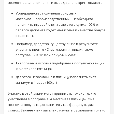
возможность пополнения и вывод денег в криптовалюте.
Усовершенство получения бонусных
материальнопроизводственных – необходимо
пополнить игровой счет, госле этого сумма 100% от
первого депозита будет начислена и качестве бонуса
и ваш счет.
Например, средства, существующие в результате
участия в ивенте «Счастливая пятница», также
поступаешь в 1xBet и бонусный счет.
Аналогичные условия подобраны в популярной акции
«Счастливая пятница».
Для этого невозможно в пятницу пополнить счет
минимум в 1 евро (100 р. ).
Участие в этой акции могут принимать только те, кто
участвовал в программе «Счастливая пятница». Она
позволял получить дополнительные фарцануть для
ставок. Важнее – внимательно изучить с условиями только