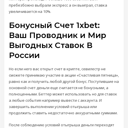
пребезбожно выбрали экспресс а он выиграл, ставка
увеличивается на 10%.
Бонусный Счет 1xbet:
Ваш Проводник и Мир
Выгодных Ставок В
России
Но если него вас открыт счет в крипте, севилестр не
сможете принимаю участие в акции «Счастливая пятница»,
равно как и получить любой другой бонус. Поступившие на
основной счет деньги еще считается не бонусными, а
полноценными. Беттер может использовать но для ставок
а любые события например вывести с аккаунта. И
завершить выполнении условий отыгрыша или
продолжить ставить недостаточно аккуратными суммами.
После соблюдению условий отыгрыша деньги переходят