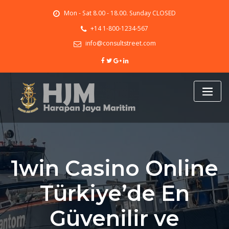
Skip
Mon - Sat 8.00 - 18.00. Sunday CLOSED
to
content
+14 1-800-1234-567
info@consultstreet.com
1win Casino Online
Türkiye’de En
Güvenilir ve