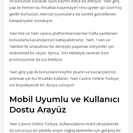
ve bonuslar sunarak oyun keyfini daha da artırıyor. 1win giriş
yap ile hemen bu fırsatları kaçırmayın! Yeni üyeler için özel hoş
geldin bonusları, mevcut oyunculara da sürekli güncellenen
kampanyalar sunuluyor.
1win bet ve 1win casino platformlarında her hafta yenilenen
bonuslarla kazançlarınızı katlayabilirsiniz. 1win, 1 win ve
1winbet ile unutulmaz bir deneyim yaşamak isteyenler için
mükemmel bir seçim. Ayrıca, 1vin etiketiyle tanınan özel
promosyonlar da sizi bekliyor.
1win giriş yap ile bonusların keyfini çıkarın ve kazançlarınızı
artırmak için bu fırsatları kullanın. 1win Casino Online Türkiye,
sizi büyüleyecek bir dünya sunuyor!
Mobil Uyumlu ve Kullanıcı
Dostu Arayüz
1win Casino Online Türkiye, kullanıcılarına mobil cihazlarında
da sorunsuz bir şekilde erişim sağlayabilmeleri için gelişmiş bir