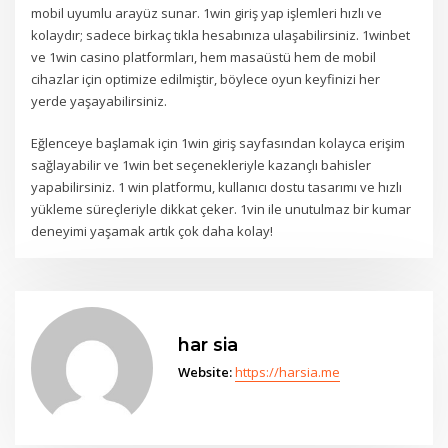
mobil uyumlu arayüz sunar. 1win giriş yap işlemleri hızlı ve
kolaydır; sadece birkaç tıkla hesabınıza ulaşabilirsiniz. 1winbet
ve 1win casino platformları, hem masaüstü hem de mobil
cihazlar için optimize edilmiştir, böylece oyun keyfinizi her
yerde yaşayabilirsiniz.
Eğlenceye başlamak için 1win giriş sayfasından kolayca erişim
sağlayabilir ve 1win bet seçenekleriyle kazançlı bahisler
yapabilirsiniz. 1 win platformu, kullanıcı dostu tasarımı ve hızlı
yükleme süreçleriyle dikkat çeker. 1vin ile unutulmaz bir kumar
deneyimi yaşamak artık çok daha kolay!
har sia
Website:
https://harsia.me