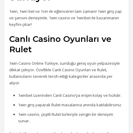
1win, 1win bet ve 1vin ile eğlencenin tam zamanı! 1win giriş yap
ve şansını deneyimle. 1win casino ve 1winbet ile kazanmanın
keyfini çıkar!
Canlı Casino Oyunları ve
Rulet
1win Casino Online Türkiye, sunduğu geniş oyun yelpazesiyle
dikkat çekiyor. Özellikle Canlı Casino Oyunları ve Rulet,
kullanıcıların severek tercih ettiği kategoriler arasında yer
alıyor.
1winbet üzerinden Canlı Casino’ya erişim kolay ve hızlıdır.
1win giriş yaparak Rulet masalarına anında katılabilirsiniz.
1win casino, çeşitli Rulet türleriyle zengin bir deneyim
sunar.