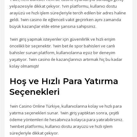
yelpazesiyle dikkat çekiyor. 1vin platformu, kullanıcı dostu
arayüzü ve hızlı işlem süreçleriyle tercih edilen bir adres haline
geldi. 1win casino ile eğlenceli vakit geçirirken aynı zamanda
büyük kazançlar elde etme şansına sahipsiniz.
1win giriş yapmak isteyenler için güvenilirlik ve hızlı erişim
öncelikli bir seçenektir. 1win bet ile spor bahisleri ve canlı
bahisler sunan platform, kullanıcılarına eşsiz bir deneyim
yaşatıyor. 1win casino ile kazançlarınızı artırmak hiç bu kadar
kolay olmamıştı!
Hoş ve Hızlı Para Yatırma
Seçenekleri
1win Casino Online Türkiye, kullanıcılarına kolay ve hızlı para
yatırma seçenekleri sunar. 1win giriş yaptıktan sonra, çeşitli
ödeme yöntemleri ile hesabınıza kolayca para yatırabilirsiniz.
1winbet platformu, kullanıcı dostu arayüzü ve hızlı işlem
süreçleriyle dikkat çekiyor.