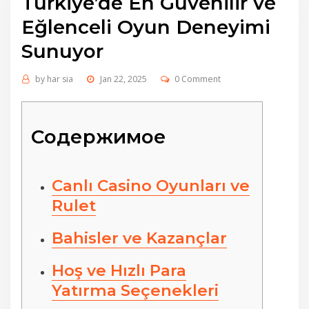
Türkiye’de En Güvenilir ve
Eğlenceli Oyun Deneyimi
Sunuyor
by
har sia
Jan 22, 2025
0 Comment
Содержимое
Canlı Casino Oyunları ve
Rulet
Bahisler ve Kazançlar
Hoş ve Hızlı Para
Yatırma Seçenekleri